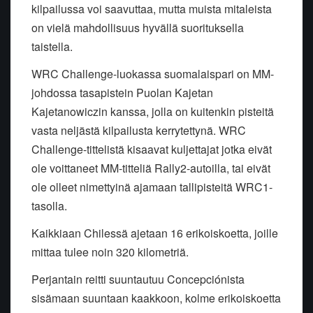
kilpailussa voi saavuttaa, mutta muista mitaleista
on vielä mahdollisuus hyvällä suorituksella
taistella.
WRC Challenge-luokassa suomalaispari on MM-
johdossa tasapistein Puolan Kajetan
Kajetanowiczin kanssa, jolla on kuitenkin pisteitä
vasta neljästä kilpailusta kerrytettynä. WRC
Challenge-tittelistä kisaavat kuljettajat jotka eivät
ole voittaneet MM-titteliä Rally2-autoilla, tai eivät
ole olleet nimettyinä ajamaan tallipisteitä WRC1-
tasolla.
Kaikkiaan Chilessä ajetaan 16 erikoiskoetta, joille
mittaa tulee noin 320 kilometriä.
Perjantain reitti suuntautuu Concepciónista
sisämaan suuntaan kaakkoon, kolme erikoiskoetta