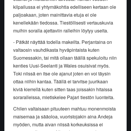
kilpailussa ei yhtymäkohtia edelliseen kertaan ole
paljoakaan, joten mainittavia etuja ei ole
kenellekään tiedossa. Tiestöllisesti vertauskuvia
muihin soralla ajettaviin ralleihin löytyy useita.
- Pätkät näyttää todella makeilta. Perjantaina on
valtaosin vauhdikasta hyväpintaista kuten
Suomessakin, tai mitä ollaan täällä spekuloitu niin
kenties Uusi-Seelanti ja Wales osuisivat myös.
Toki niissä en itse ole ajanut joten en voi täysin
ottaa niihin kantaa. Täällä ei tarvitse juurikaan
kiviä kierrellä kuten sitten taas joissakin hitaissa
soraralleissa, mietiskelee Pajari tiestön luonteita.
Chilen valtaisaan pituuteen mahtuu monenmoista
maisemaa ja sääoloa, vuoristojakin aina Andeja
myöden, mutta aivan niissä korkeuksissa ei