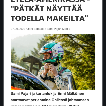
"PÄTKÄT NÄYTTÄÄ
TODELLA MAKEILTA"
27.09.2023 / Jani Seppälä / Sami Pajari Media
Sami Pajari ja kartanlukija Enni Mälkönen
starttaavat perjantaina Chilessä jahtaamaan