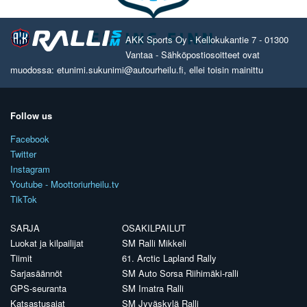
AKK Sports Oy - Kellokukantie 7 - 01300
Vantaa - Sähköpostiosoitteet ovat
muodossa: etunimi.sukunimi@autourheilu.fi, ellei toisin mainittu
Follow us
Facebook
Twitter
Instagram
Youtube - Moottoriurheilu.tv
TikTok
SARJA
OSAKILPAILUT
Luokat ja kilpailijat
SM Ralli Mikkeli
Tiimit
61. Arctic Lapland Rally
Sarjasäännöt
SM Auto Sorsa Riihimäki-ralli
GPS-seuranta
SM Imatra Ralli
Katsastusajat
SM Jyväskylä Ralli