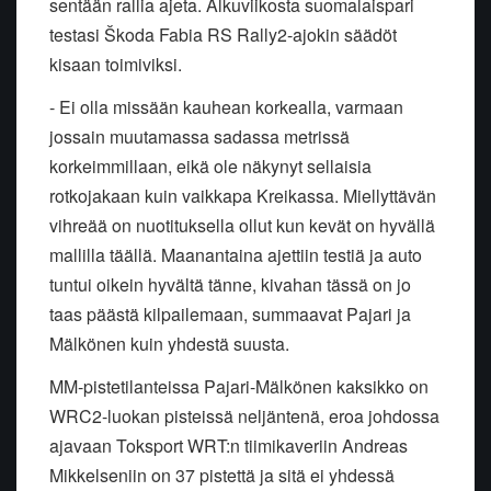
sentään rallia ajeta. Alkuviikosta suomalaispari
testasi Škoda Fabia RS Rally2-ajokin säädöt
kisaan toimiviksi.
- Ei olla missään kauhean korkealla, varmaan
jossain muutamassa sadassa metrissä
korkeimmillaan, eikä ole näkynyt sellaisia
rotkojakaan kuin vaikkapa Kreikassa. Miellyttävän
vihreää on nuotituksella ollut kun kevät on hyvällä
mallilla täällä. Maanantaina ajettiin testiä ja auto
tuntui oikein hyvältä tänne, kivahan tässä on jo
taas päästä kilpailemaan, summaavat Pajari ja
Mälkönen kuin yhdestä suusta.
MM-pistetilanteissa Pajari-Mälkönen kaksikko on
WRC2-luokan pisteissä neljäntenä, eroa johdossa
ajavaan Toksport WRT:n tiimikaveriin Andreas
Mikkelseniin on 37 pistettä ja sitä ei yhdessä