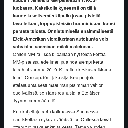
kauden viimeisiä MM-pisteitään WRC2-
luokassa. Kaksikolle kyseessä on tällä
kaudella seitsemäs kilpailu jossa pisteitä
tavoitellaan, loppupisteisiin huomioidaan kuusi
parasta tulosta. Onnistumisella ensimmäisestä
Etelä-Amerikan vierailustaan autokunta voisi
vahvistaa asemiaan mitalitaistelussa.
Chilen MM-rallissa kilpaillaan nyt toista kertaa
MM-pisteistä, edellinen ja ainoa aiempi kerta
tapahtui vuonna 2019. Kilpailun keskuspaikkana
toimii Concepción, joka sijaitsee pohjois-
eteläsuuntaisesti maailman pisimmän valtion
puolivälissä, sen länsireunustalla Eteläisen
Tyynenmeren äärellä.
Kun kuljettajaparin kotimaassa Suomessa
nautiskellaan syksyn väreistä, on Chilessä kevät
ottanut jo niskalenkin talvesta. Tämän vuoden