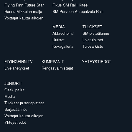
Flying Finn Future Star
Fixus SM Ralli Kitee
Hannu Mikkolan malja
SM Porvoon Autopalvelu Ralli
Voittajat kautta aikojen
MEDIA
TULOKSET
Akkreditointi
SM-pistetilanne
Uutiset
Livetulokset
Kuvagalleria
Tulosarkisto
FLYINGFINN.TV
KUMPPANIT
YHTEYSTIEDOT
Livelähetykset
Rengasvalmistajat
JUNIORIT
Osakilpailut
Media
Tulokset ja sarjapisteet
Sarjasäännöt
Voittajat kautta aikojen
Yhteystiedot