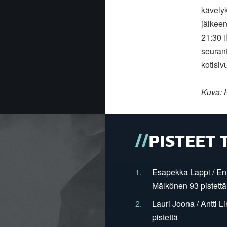
kävelyk
jälkeen
21:30 i
seurant
kotisivu
Kuva: 
PISTEET 
1.
Esapekka Lappi / En
Mälkönen 93 pistettä
2.
Lauri Joona / Antti L
pistettä