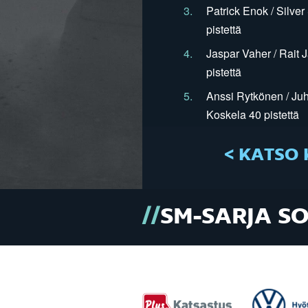
3.
Patrick Enok / Silve
pistettä
4.
Jaspar Vaher / Rait 
pistettä
5.
Anssi Rytkönen / Juh
Koskela 40 pistettä
< KATSO 
SM-SARJA S