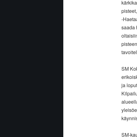
kärkik
pisteet
-Haetaa
saada h
oltaisi
pisteen
tavoite
SM Kokk
erikois
ja lopu
Kilpai
alueell
yleisö
käynnis
SM-kau