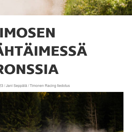
IMOSEN
ÄHTÄIMESSÄ
RONSSIA
3 / Jani Seppälä / Timonen Racing tiedotus