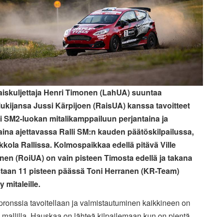
aiskuljettaja Henri Timonen (LahUA) suuntaa
lukijansa Jussi Kärpijoen (RaisUA) kanssa tavoitteet
ti SM2-luokan mitalikamppailuun perjantaina ja
aina ajettavassa Ralli SM:n kauden päätöskilpailussa,
kola Rallissa. Kolmospaikkaa edellä pitävä Ville
en (RoiUA) on vain pisteen Timosta edellä ja takana
taan 11 pisteen päässä Toni Herranen (KR-Team)
 mitaleille.
 pronssia tavoitellaan ja valmistautuminen kaikkineen on
 mallilla. Hauskaa on lähteä kilpailemaan kun on pientä