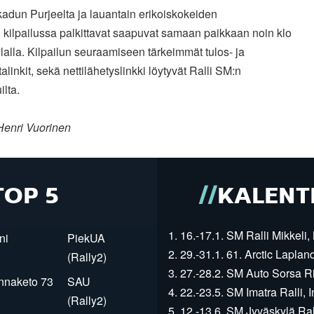
adun Purjeelta ja lauantain erikoiskokeiden
 kilpailussa palkittavat saapuvat samaan paikkaan noin klo
llalla. Kilpailun seuraamiseen tärkeimmät tulos- ja
alinkit, sekä nettilähetyslinkki löytyvät Ralli SM:n
ilta.
Henri Vuorinen
TOP 5
KALENT
1. 16.-17.1. SM Ralli Mikkeli, 
ni
PiekUA
2. 29.-31.1. 61. Arctic Laplan
(Rally2)
3. 27.-28.2. SM Auto Sorsa Rii
innaketo 73
SAU
4. 22.-23.5. SM Imatra Ralli, I
(Rally2)
5. 12.-13.6. SM Jyväskylä Rall