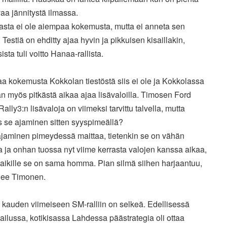
aa jännitystä ilmassa.
asta ei ole aiempaa kokemusta, mutta ei anneta sen
. Testiä on ehditty ajaa hyvin ja pikkuisen kisaillakin,
ista tuli voitto Hanaa-rallista.
a kokemusta Kokkolan tiestöstä siis ei ole ja Kokkolassa
 myös pitkästä aikaa ajaa lisävaloilla. Timosen Ford
Rally3:n lisävaloja on viimeksi tarvittu talvella, mutta
s se ajaminen sitten syyspimeällä?
ajaminen pimeydessä maittaa, tietenkin se on vähän
ta ja onhan tuossa nyt viime kerrasta valojen kanssa aikaa,
aikille se on sama homma. Pian silmä siihen harjaantuu,
lee Timonen.
 kauden viimeiseen SM-ralliin on selkeä. Edellisessä
ailussa, kotikisassa Lahdessa päästrategia oli ottaa