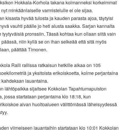
aksikon Hokkala-Korhola takana kolmanneksi korkeimmat
, nyt minkäänlaiselle varmistelulle ei ole sijaa.
n kisasta hyvää tulosta ja kauden parasta ajoa, täytyisi
yvä vauhti päälle jo heti alusta saakka. Sarjan kannalta
in tyytyväisiä pronssiin. Tässä kohtaa kun ollaan siitä vain
 päässä, niin kyllä se on ihan selkeää että sitä myös
llaan, päättää Timonen.
ola Ralli rallissa ratkaisun hetkille aikaa on 105
koekilometriä ja yksitoista erikoiskoetta, kolme perjantaina
t kahdeksan lauantaina.
lun lähtöpaikka sijaitsee Kokkolan Tapahtumapuiston
a, jossa startataan perjantaina klo 18:18, kun
erikoiskoe aivan huoltoalueen välittömässä läheisyydessä
tyy.
den viimeiseen lauantaihin startataan klo 10:01 Kokkolan