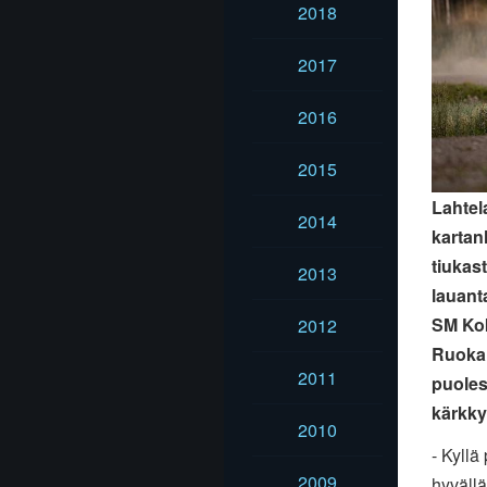
2018
2017
2016
2015
Lahtel
2014
kartan
tiukas
2013
lauant
SM Kok
2012
Ruokan
2011
puoles
kärkkyy
2010
- Kyllä
2009
hyvällä