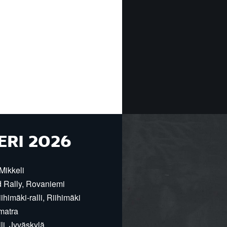
ERI 2026
Mikkeli
d Rally, Rovaniemi
himäki-ralli, Riihimäki
matra
i, Jyväskylä