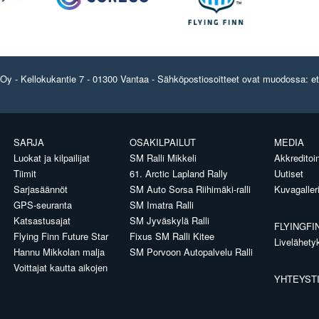
y - Kellokukantie 7 - 01300 Vantaa - Sähköpostiosoitteet ovat muodossa: etun
SARJA
OSAKILPAILUT
MEDIA
Luokat ja kilpailijat
SM Ralli Mikkeli
Akkreditoin
Tiimit
61. Arctic Lapland Rally
Uutiset
Sarjasäännöt
SM Auto Sorsa Riihimäki-ralli
Kuvagaller
GPS-seuranta
SM Imatra Ralli
Katsastusajat
SM Jyväskylä Ralli
FLYINGFI
Flying Finn Future Star
Fixus SM Ralli Kitee
Livelähety
Hannu Mikkolan malja
SM Porvoon Autopalvelu Ralli
Voittajat kautta aikojen
YHTEYST