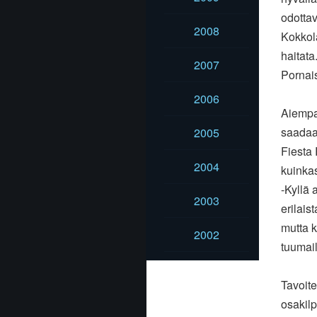
odottav
2008
Kokkol
haitata
2007
Pornais
2006
Aiempa
saadaan
2005
Fiesta 
2004
kuinka
-Kyllä 
2003
erilais
mutta k
2002
tuumai
Tavoite
osakilp