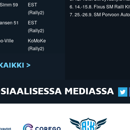
r Simm 59
EST
6. 14.-15.8. Fixus SM Ralli Kit
(Rally2)
7. 25.-26.9. SM Porvoon Autop
Jansen 51
EST
(Rally2)
o-Ville
KoMoKe
(Rally2)
KAIKKI >
OSIAALISESSA MEDIASSA