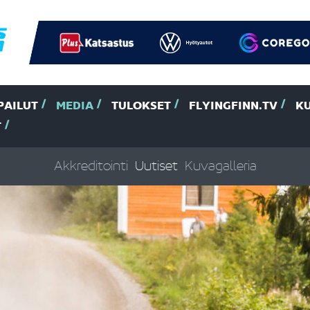
PAILUT
MEDIA
TULOKSET
FLYINGFINN.TV
K
T
Akkreditointi
Uutiset
Kuvagalleria