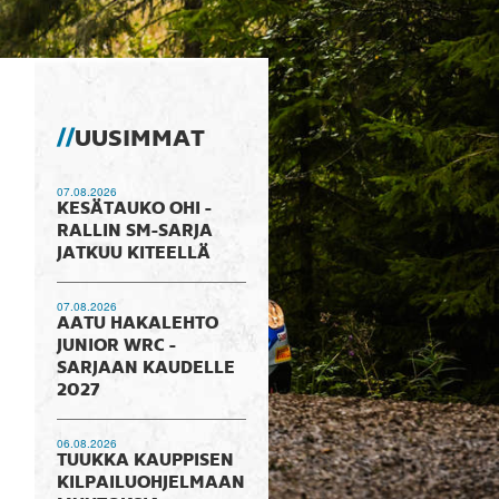
UUSIMMAT
07.08.2026
KESÄTAUKO OHI -
RALLIN SM-SARJA
JATKUU KITEELLÄ
07.08.2026
AATU HAKALEHTO
JUNIOR WRC -
SARJAAN KAUDELLE
2027
06.08.2026
TUUKKA KAUPPISEN
KILPAILUOHJELMAAN