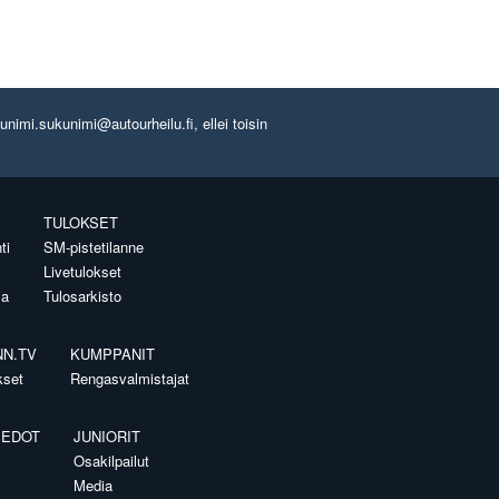
imi.sukunimi@autourheilu.fi, ellei toisin
TULOKSET
ti
SM-pistetilanne
Livetulokset
ia
Tulosarkisto
NN.TV
KUMPPANIT
kset
Rengasvalmistajat
IEDOT
JUNIORIT
Osakilpailut
Media