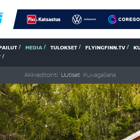
PAILUT
MEDIA
TULOKSET
FLYINGFINN.TV
K
T
Akkreditointi
Uutiset
Kuvagalleria