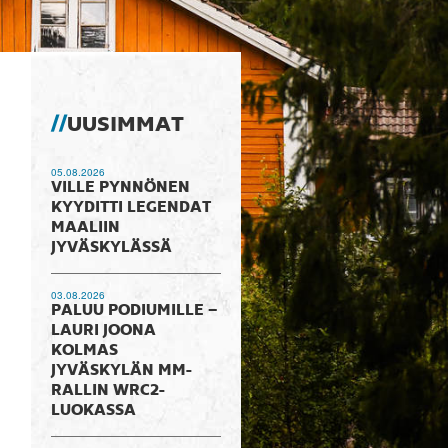
UUSIMMAT
05.08.2026
VILLE PYNNÖNEN
KYYDITTI LEGENDAT
MAALIIN
JYVÄSKYLÄSSÄ
03.08.2026
PALUU PODIUMILLE –
LAURI JOONA
KOLMAS
JYVÄSKYLÄN MM-
RALLIN WRC2-
LUOKASSA