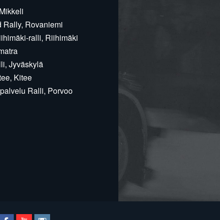
Mikkeli
d Rally, Rovaniemi
himäki-ralli, Riihimäki
matra
i, Jyväskylä
ee, Kitee
alvelu Ralli, Porvoo