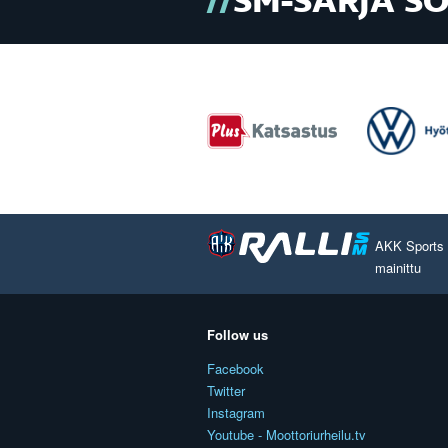
SM-SARJA S
AKK Sports O
mainittu
Follow us
Facebook
Twitter
Instagram
Youtube - Moottoriurheilu.tv