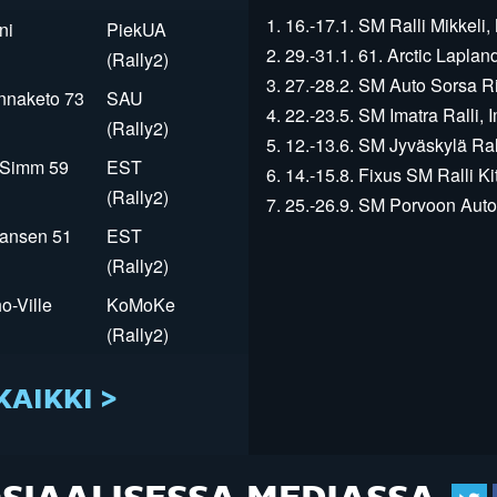
1. 16.-17.1. SM Ralli Mikkeli, 
ni
PiekUA
2. 29.-31.1. 61. Arctic Laplan
(Rally2)
3. 27.-28.2. SM Auto Sorsa Rii
innaketo 73
SAU
4. 22.-23.5. SM Imatra Ralli, I
(Rally2)
5. 12.-13.6. SM Jyväskylä Rall
r Simm 59
EST
6. 14.-15.8. Fixus SM Ralli Kit
(Rally2)
7. 25.-26.9. SM Porvoon Autop
Jansen 51
EST
(Rally2)
o-Ville
KoMoKe
(Rally2)
KAIKKI >