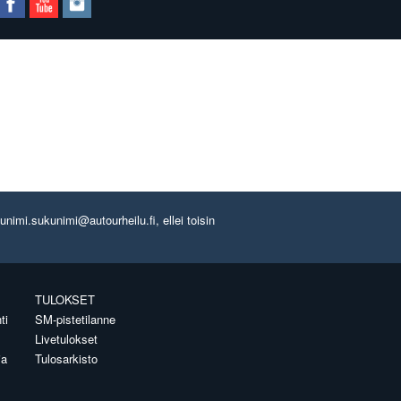
imi.sukunimi@autourheilu.fi, ellei toisin
TULOKSET
ti
SM-pistetilanne
Livetulokset
ia
Tulosarkisto