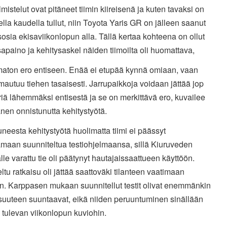
mistelut ovat pitäneet tiimin kiireisenä ja kuten tavaksi on
lla kaudella tullut, niin Toyota Yaris GR on jälleen saanut
sosia ekisaviikonlopun alla. Tällä kertaa kohteena on ollut
sapaino ja kehitysaskel näiden tiimoilta oli huomattava,
maton ero entiseen. Enää ei etupää kynnä omiaan, vaan
imautuu tiehen tasaisesti. Jarrupaikkoja voidaan jättää jop
iä lähemmäksi entisestä ja se on merkittävä ero, kuvailee
en onnistunutta kehitystyötä.
neesta kehitystyötä huolimatta tiimi ei päässyt
amaan suunniteltua testiohjelmaansa, sillä Kiuruveden
le varattu tie oli päätynyt hautajaissaattueen käyttöön.
ltu ratkaisu oli jättää saattoväki tilanteen vaatimaan
n. Karppasen mukaan suunnitellut testit olivat enemmänkin
isuuteen suuntaavat, eikä niiden peruuntuminen sinällään
 tulevan viikonlopun kuviohin.