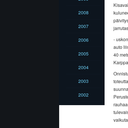
Kisaval
2008
kulunee
päivity
2007
jarruta
- usko
2006
auto li
2005
40 metr
Karppan
2004
Onnistu
2003
toteutt
suunnal
2002
Peruste
rauhaa
tuleva
vaikuta