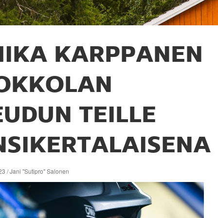
MIKA KARPPANEN
OKKOLAN
EUDUN TEILLE
NSIKERTALAISENA
3 / Jani "Sutipro" Salonen