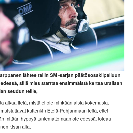
arppanen lähtee rallin SM -sarjan päätösosakilpailuun
edessä, sillä mies starttaa ensimmäistä kertaa urallaan
an seudun teille,
stä aikaa tietä, mistä ei ole minkäänlaista kokemusta.
i muistuttavat kuitenkin Etelä-Pohjanmaan teitä, ettei
ään mitään hyppyä tuntemattomaan ole edessä, toteaa
nen kisan alla.