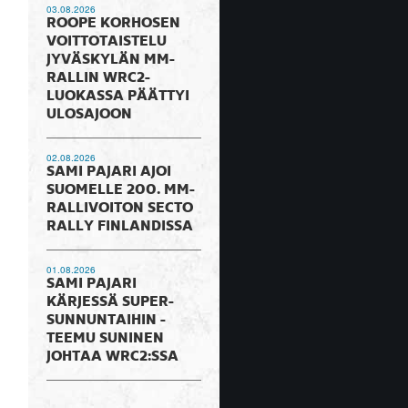
03.08.2026
ROOPE KORHOSEN
VOITTOTAISTELU
JYVÄSKYLÄN MM-
RALLIN WRC2-
LUOKASSA PÄÄTTYI
ULOSAJOON
02.08.2026
SAMI PAJARI AJOI
SUOMELLE 200. MM-
RALLIVOITON SECTO
RALLY FINLANDISSA
01.08.2026
SAMI PAJARI
KÄRJESSÄ SUPER-
SUNNUNTAIHIN -
TEEMU SUNINEN
JOHTAA WRC2:SSA