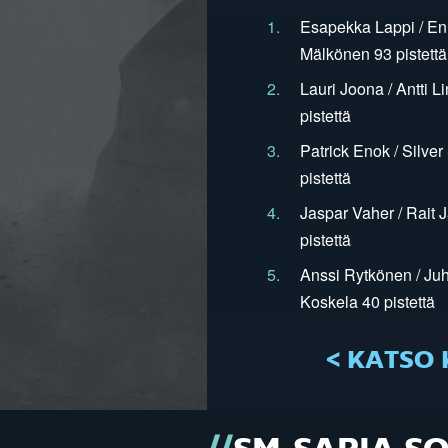
1.
Esapekka Lappi / En
Mälkönen 93 pistettä
2.
Lauri Joona / Antti L
pistettä
3.
Patrick Enok / Silve
pistettä
4.
Jaspar Vaher / Rait 
pistettä
5.
Anssi Rytkönen / Juh
Koskela 40 pistettä
< KATSO 