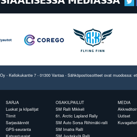
OSIAALISESSA MEDIASSA
y - Kellokukantie 7 - 01300 Vantaa - Sähköpostiosoitteet ovat muodossa: etun
SARJA
OSAKILPAILUT
MEDIA
Luokat ja kilpailijat
SM Ralli Mikkeli
Akkreditoin
Tiimit
61. Arctic Lapland Rally
Uutiset
Sarjasäännöt
SM Auto Sorsa Riihimäki-ralli
Kuvagaller
GPS-seuranta
SM Imatra Ralli
Katsastusajat
SM Jyväskylä Ralli