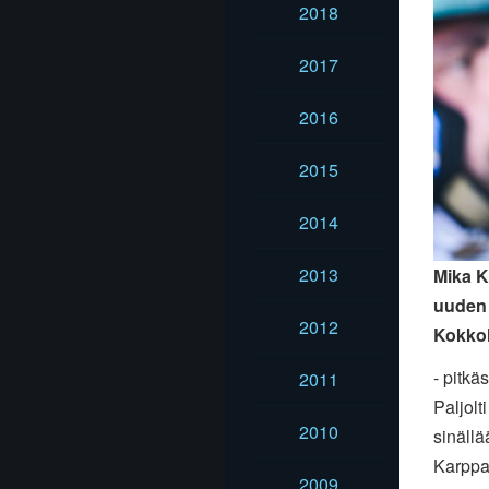
2018
2017
2016
2015
2014
2013
Mika K
uuden 
2012
Kokkol
- pitkä
2011
Paljolt
2010
sinäll
Karppa
2009