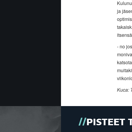
Kulunut
ja jäse
optimis
takaisk
itsensä
- no jo
monivai
katsota
muitaki
viikon
Kuca: T
PISTEET 