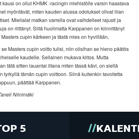
 kausi on ollut KHMK -racingin miehistölle varsin haastava
net myöntävät, miten kauden alussa odotukset olivat liian
tiset. Mielialat matkan varrella ovat vaihdelleet rajusti ja
uja on riittänyt. Siitä huolimatta Karppanen on kiinnittänyt
 Masters cupin kärkeen ja tästä mies on hyvillään,
s se Masters cupin voitto tulisi, niin olisihan se hieno päätös
heiselle kaudelle. Sellainen mukava kiitos. Mutta
an tätä sitten lauantai iltana miten tässä kävi, on siellä
n tyrkyllä tämän cupin voittoon. Siinä kuitenkin tavoitetta
loppuun, päättää Karppanen.
aneli Niinimäki
TOP 5
KALENT