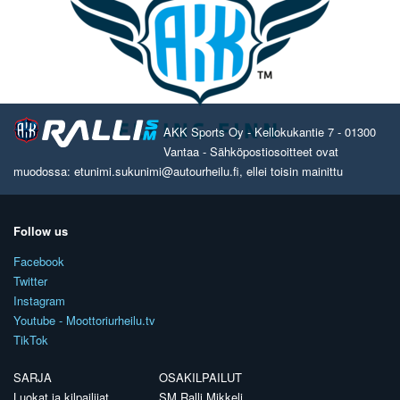
AKK Sports Oy - Kellokukantie 7 - 01300
Vantaa - Sähköpostiosoitteet ovat
muodossa: etunimi.sukunimi@autourheilu.fi, ellei toisin mainittu
Follow us
Facebook
Twitter
Instagram
Youtube - Moottoriurheilu.tv
TikTok
SARJA
OSAKILPAILUT
Luokat ja kilpailijat
SM Ralli Mikkeli