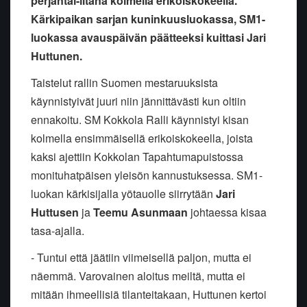
perjantai-iltana kolmella erikoiskokeella.
Kärkipaikan sarjan kuninkuusluokassa, SM1-
luokassa avauspäivän päätteeksi kuittasi Jari
Huttunen.
Taistelut rallin Suomen mestaruuksista
käynnistyivät juuri niin jännittävästi kun oltiin
ennakoitu. SM Kokkola Ralli käynnistyi kisan
kolmella ensimmäisellä erikoiskokeella, joista
kaksi ajettiin Kokkolan Tapahtumapuistossa
monituhatpäisen yleisön kannustuksessa. SM1-
luokan kärkisijalla yötauolle siirrytään
Jari
Huttusen
ja
Teemu Asunmaan
johtaessa kisaa
tasa-ajalla.
- Tuntui että jäätiin viimeisellä paljon, mutta ei
näemmä. Varovainen aloitus meiltä, mutta ei
mitään ihmeellisiä tilanteitakaan, Huttunen kertoi