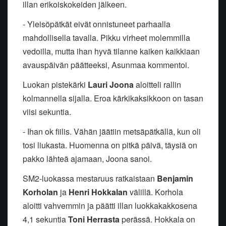
illan erikoiskokeiden jälkeen.
- Yleisöpätkät eivät onnistuneet parhaalla
mahdollisella tavalla. Pikku virheet molemmilla
vedoilla, mutta ihan hyvä tilanne kaiken kaikkiaan
avauspäivän päätteeksi, Asunmaa kommentoi.
Luokan pistekärki
Lauri Joona
aloitteli rallin
kolmannella sijalla. Eroa kärkikaksikkoon on tasan
viisi sekuntia.
- Ihan ok fiilis. Vähän jäätiin metsäpätkällä, kun oli
tosi liukasta. Huomenna on pitkä päivä, täysiä on
pakko lähteä ajamaan, Joona sanoi.
SM2-luokassa mestaruus ratkaistaan
Benjamin
Korholan
ja
Henri Hokkalan
välillä. Korhola
aloitti vahvemmin ja päätti illan luokkakakkosena
4,1 sekuntia
Toni Herrasta
perässä. Hokkala on