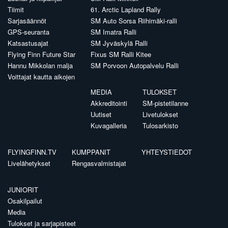
Tiimit
61. Arctic Lapland Rally
Sarjasäännöt
SM Auto Sorsa Riihimäki-ralli
GPS-seuranta
SM Imatra Ralli
Katsastusajat
SM Jyväskylä Ralli
Flying Finn Future Star
Fixus SM Ralli Kitee
Hannu Mikkolan malja
SM Porvoon Autopalvelu Ralli
Voittajat kautta aikojen
MEDIA
TULOKSET
Akkreditointi
SM-pistetilanne
Uutiset
Livetulokset
Kuvagalleria
Tulosarkisto
FLYINGFINN.TV
KUMPPANIT
YHTEYSTIEDOT
Livelähetykset
Rengasvalmistajat
JUNIORIT
Osakilpailut
Media
Tulokset ja sarjapisteet