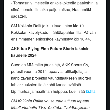
- Törmäsin viimeisellä erikoiskokeella paaleihin ja
siinä menetettiin aika paljon aikaa, Hautamäki
sadatteli.
SM Kokkola Ralli jatkuu lauantaina klo 10
Kokkolan kävelykadun lähtötapahtumilla. Päivän
ensimmäinen erikoiskoe käynnistyy klo 10:44.
AKK tuo Flying Finn Future Starin takaisin
kaudelle 2024
Suomen MM-rallin järjestäjä, AKK Sports Oy,
perusti vuonna 2014 lupaavia rallikuljettajia
kartoittavan projektin vauhdittaakseen nuorten
lahjakkuuksien tietä kohti kansainvälistä
läpimurtoa ja maailman huippua. Lue lisää
täältä
.
SM Kokkola Rallia voi seurata tuttuun tapaan
Moottoriurheilu TV:n YouTube-livelähetyksien