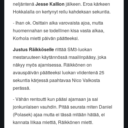
neljäntenä
Jesse Kallion
jälkeen. Eroa kärkeen
Hokkalalla on kertynyt reilu kahdeksan sekuntia.
- Ihan ok. Osittain aika varovaista ajoa, mutta
huomennahan se todellinen kisa vasta alkaa,
Korhola mietti päivän päätteeksi.
Justus Räikköselle
riittää SM3-luokan
mestaruuteen käytännössä maaliinpääsy, joka
näkyy myös ajamisessa. Räikkönen on
avauspäivän päätteeksi luokan viidentenä 25
sekuntia kärjessä paahtavaa Nico Valkosta
perässä.
- Vähän rentoutti kun pääsi ajamaan ja sai
jonkunlaisen vauhdin. Pitää seurata miten Daniel
(Polasek) ajaa mutta ei tässä mitään hätää, ei
kannata liikaa miettiä, Räikkönen mietti.