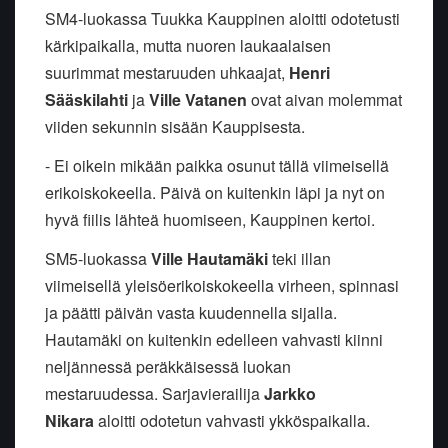
SM4-luokassa Tuukka Kauppinen aloitti odotetusti
kärkipaikalla, mutta nuoren laukaalaisen
suurimmat mestaruuden uhkaajat,
Henri
Sääskilahti
ja
Ville Vatanen
ovat aivan molemmat
viiden sekunnin sisään Kauppisesta.
- Ei oikein mikään paikka osunut tällä viimeisellä
erikoiskokeella. Päivä on kuitenkin läpi ja nyt on
hyvä fiilis lähteä huomiseen, Kauppinen kertoi.
SM5-luokassa
Ville Hautamäki
teki illan
viimeisellä yleisöerikoiskokeella virheen, spinnasi
ja päätti päivän vasta kuudennella sijalla.
Hautamäki on kuitenkin edelleen vahvasti kiinni
neljännessä peräkkäisessä luokan
mestaruudessa. Sarjavierailija
Jarkko
Nikara
aloitti odotetun vahvasti ykköspaikalla.