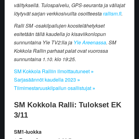
välityksellä. Tulospalvelu, GPS-seuranta ja väliajat
löytyvät sarjan verkkosivuilta osoitteesta
rallism.fi
.
Ralli SM -osakilpailujen koostelähetykset
esitetään tällä kaudella jo kisaviikonlopun
sunnuntaina Yle TV2:lla ja
Yle Areenassa
. SM
Kokkola Rallin parhaat palat ovat vuorossa
sunnuntaina 1.10. klo 19:25.
SM Kokkola Ralliin ilmoittautuneet
»
Sarjasäännöt kaudella 2023
»
Tiimimestaruuskilpailun osallistujat
»
SM Kokkola Ralli: Tulokset EK
3/11
SM1-luokka