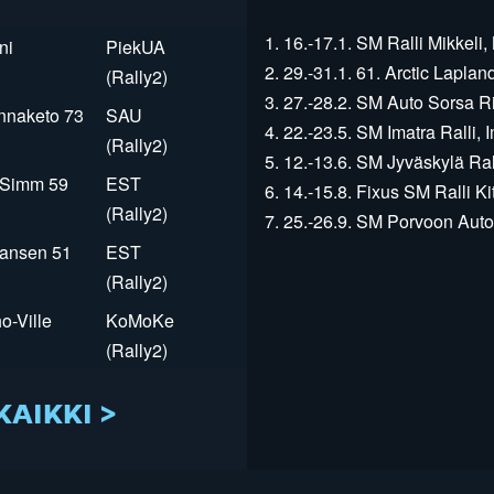
1. 16.-17.1. SM Ralli Mikkeli, 
ni
PiekUA
2. 29.-31.1. 61. Arctic Laplan
(Rally2)
3. 27.-28.2. SM Auto Sorsa Rii
innaketo 73
SAU
4. 22.-23.5. SM Imatra Ralli, I
(Rally2)
5. 12.-13.6. SM Jyväskylä Rall
r Simm 59
EST
6. 14.-15.8. Fixus SM Ralli Kit
(Rally2)
7. 25.-26.9. SM Porvoon Autop
Jansen 51
EST
(Rally2)
o-Ville
KoMoKe
(Rally2)
KAIKKI >