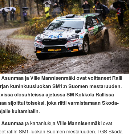
Asunmaa ja Ville Mannisenmäki ovat voittaneet Ralli
arjan kuninkuusluokan SM1:n Suomen mestaruuden.
vissa olosuhteissa ajetussa SM Kokkola Rallissa
a sijoittui toiseksi, joka riitti varmistamaan Skoda-
ajalle kultamitalin.
 Asunmaa
ja kartanlukija
Ville Mannisenmäki
ovat
neet rallin SM1-luokan Suomen mestaruuden. TGS Skoda