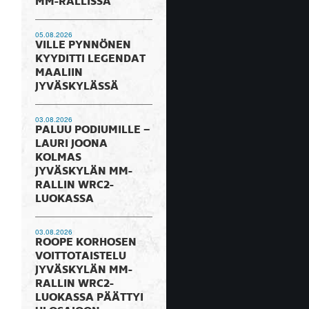
MM-RALLISSA
05.08.2026
VILLE PYNNÖNEN
KYYDITTI LEGENDAT
MAALIIN
JYVÄSKYLÄSSÄ
03.08.2026
PALUU PODIUMILLE –
LAURI JOONA
KOLMAS
JYVÄSKYLÄN MM-
RALLIN WRC2-
LUOKASSA
03.08.2026
ROOPE KORHOSEN
VOITTOTAISTELU
JYVÄSKYLÄN MM-
RALLIN WRC2-
LUOKASSA PÄÄTTYI