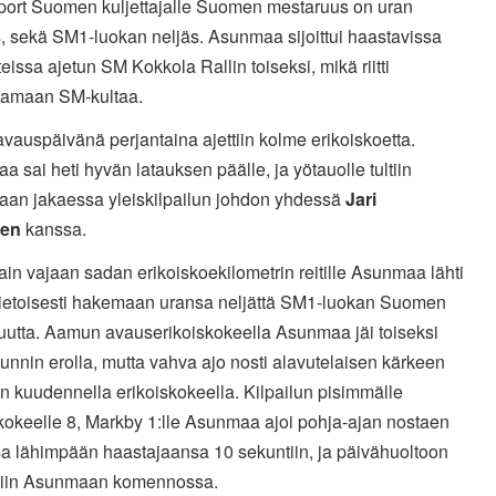
port Suomen kuljettajalle Suomen mestaruus on uran
, sekä SM1-luokan neljäs. Asunmaa sijoittui haastavissa
eissa ajetun SM Kokkola Rallin toiseksi, mikä riitti
tamaan SM-kultaa.
avauspäivänä perjantaina ajettiin kolme erikoiskoetta.
 sai heti hyvän latauksen päälle, ja yötauolle tultiin
an jakaessa yleiskilpailun johdon yhdessä
Jari
sen
kanssa.
in vajaan sadan erikoiskoekilometrin reitille Asunmaa lähti
ietoisesti hakemaan uransa neljättä SM1-luokan Suomen
uutta. Aamun avauserikoiskokeella Asunmaa jäi toiseksi
unnin erolla, mutta vahva ajo nosti alavutelaisen kärkeen
un kuudennella erikoiskokeella. Kilpailun pisimmälle
kokeelle 8, Markby 1:lle Asunmaa ajoi pohja-ajan nostaen
sa lähimpään haastajaansa 10 sekuntiin, ja päivähuoltoon
tiin Asunmaan komennossa.