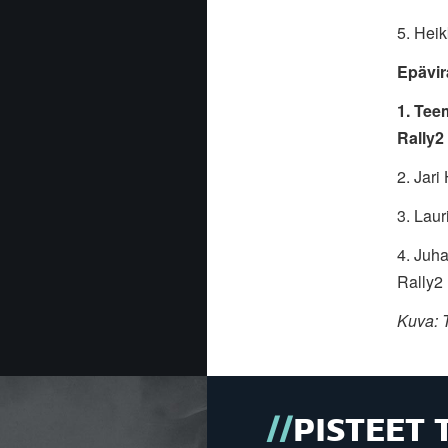
5. He
Epävir
1. T
Rally2
2. Ja
3. L
4. J
Rally2
Kuva: T
PISTEET 