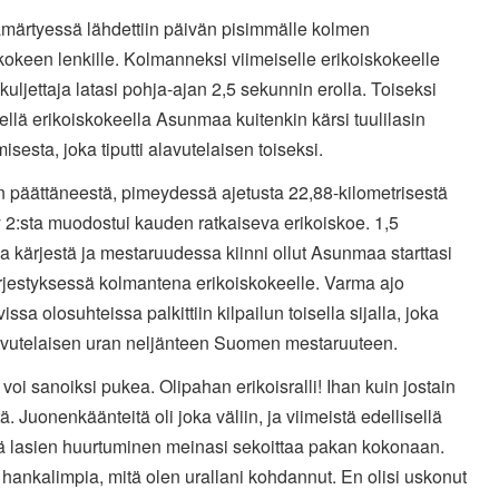
ämärtyessä lähdettiin päivän pisimmälle kolmen
kokeen lenkille. Kolmanneksi viimeiselle erikoiskokeelle
uljettaja latasi pohja-ajan 2,5 sekunnin erolla. Toiseksi
ellä erikoiskokeella Asunmaa kuitenkin kärsi tuulilasin
isesta, joka tiputti alavutelaisen toiseksi.
 päättäneestä, pimeydessä ajetusta 22,88-kilometrisestä
 2:sta muodostui kauden ratkaiseva erikoiskoe. 1,5
a kärjestä ja mestaruudessa kiinni ollut Asunmaa starttasi
rjestyksessä kolmantena erikoiskokeelle. Varma ajo
issa olosuhteissa palkittiin kilpailun toisella sijalla, joka
alavutelaisen uran neljänteen Suomen mestaruuteen.
ä voi sanoiksi pukea. Olipahan erikoisralli! Ihan kuin jostain
istä. Juonenkäänteitä oli joka väliin, ja viimeistä edellisellä
lä lasien huurtuminen meinasi sekoittaa pakan kokonaan.
i hankalimpia, mitä olen urallani kohdannut. En olisi uskonut