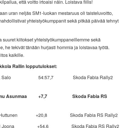
lpailua, että voitto irtoaisi näin. Loistava fiilis!
an uran neljäs SM1-luokan mestaruus oli taisteluvoitto,
ahdollistivat yhteistyökumppanit sekä pitkää päivää tehnyt
la suuret kiitokset yhteistyökumppaneillemme sekä
le, he tekivät tänään hurjasti hommia ja loistavaa työtä.
iitos kaikille.
kola Rallin lopputulokset:
uha Salo 54:57,7 Skoda Fabia Rally2
eemu Asunmaa +7,7 Skoda Fabia RS
ari Huttunen +20,8 Skoda Fabia RS Rally2
auri Joona +54,6 Skoda Fabia RS Rally2