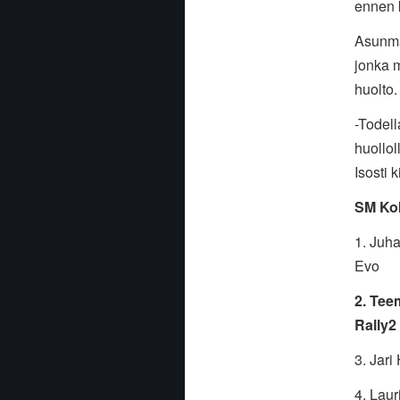
ennen ki
Asunma
jonka m
huolto.
-Todel
huollol
Isosti k
SM Kok
1. J
Evo
2. T
Rally2
3. J
4. L