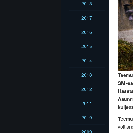
2018
2017
2016
2015
2014
2013
Teemu 
SM -s
2012
Haasta
Asunma
2011
kuljett
2010
Teemu
voitta
2009