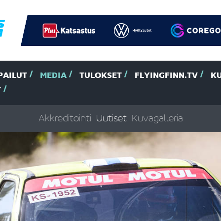
PAILUT
MEDIA
TULOKSET
FLYINGFINN.TV
K
T
Akkreditointi
Uutiset
Kuvagalleria