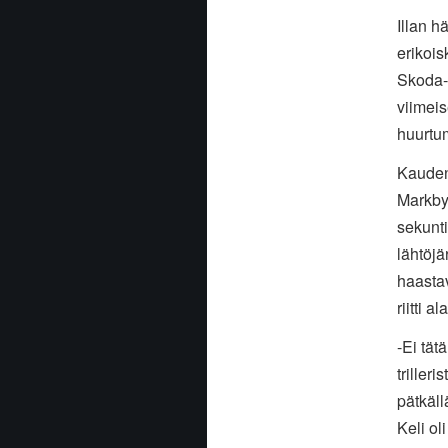
Illan h
erikois
Skoda-k
viimeis
huurtum
Kauden
Markby
sekunti
lähtöjä
haastav
riitti 
-Ei tät
triller
pätkäl
Keli ol