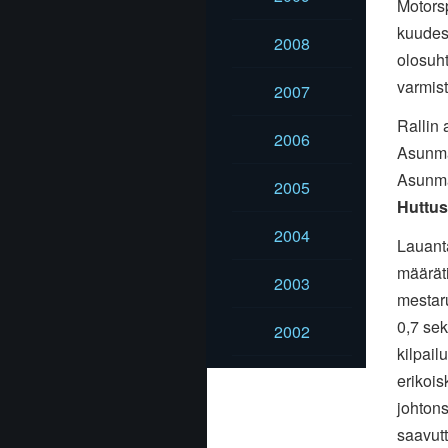
Motors
kuudes
2008
olosuht
varmis
2007
Rallin 
2006
Asunmaa
Asunma
2005
Huttu
2004
Lauanta
määrät
2003
mestar
0,7 sek
2002
kilpail
erikois
johton
saavut