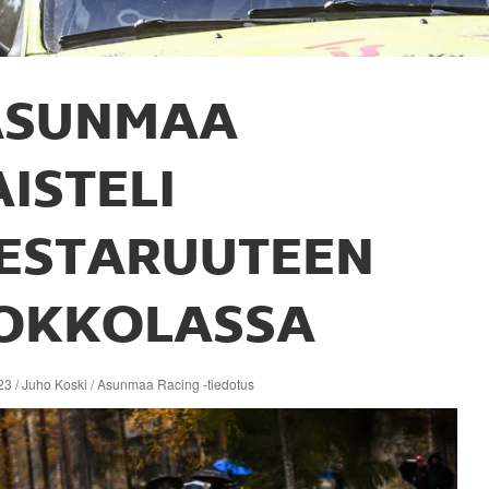
ASUNMAA
AISTELI
ESTARUUTEEN
OKKOLASSA
23 / Juho Koski / Asunmaa Racing -tiedotus