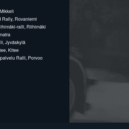
Mikkeli
d Rally, Rovaniemi
himäki-ralli, Riihimäki
matra
i, Jyväskylä
ee, Kitee
alvelu Ralli, Porvoo