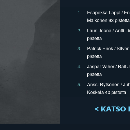
1.
Esapekka Lappi / En
Mälkönen 93 pistettä
2.
Lauri Joona / Antti L
pistettä
3.
Patrick Enok / Silve
pistettä
4.
Jaspar Vaher / Rait 
pistettä
5.
Anssi Rytkönen / Juh
Koskela 40 pistettä
< KATSO 