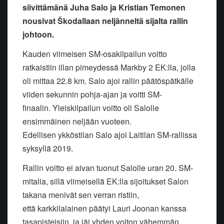
siivittämänä Juha Salo ja Kristian Temonen
nousivat Škodallaan neljänneltä sijalta rallin
johtoon.
Kauden viimeisen SM-osakilpailun voitto
ratkaistiin illan pimeydessä
Markby 2 EK:lla, jolla
oli mittaa 22.8 km. Salo ajoi rallin
päätöspätkälle
viiden sekunnin pohja-ajan ja voitti SM-
finaalin.
Yleiskilpailun voitto oli Salolle
ensimmäinen neljään vuoteen.
Edellisen
ykköstilan Salo ajoi Laitilan SM-rallissa
syksyllä 2019.
Rallin voitto ei aivan tuonut Salolle uran 20. SM-
mitalia, sillä
viimeisellä EK:lla sijoitukset Salon
takana menivät sen verran ristiin,
että karkkilalainen päätyi Lauri Joonan kanssa
tasapisteisiin, ja jäi
yhden voiton vähemmän