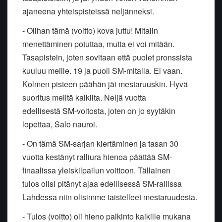
ajaneena yhteispisteissä neljänneksi.
- Olihan tämä (voitto) kova juttu! Mitalin
menettäminen potuttaa, mutta
ei voi mitään.
Tasapistein, joten sovitaan että puolet pronssista
kuuluu
meille. 19 ja puoli SM-mitalia. Ei vaan.
Kolmen pisteen päähän jäi
mestaruuskin. Hyvä
suoritus meiltä kaikilta. Neljä vuotta
edellisestä
SM-voitosta, joten on jo syytäkin
lopettaa, Salo nauroi.
- On tämä SM-sarjan kiertäminen ja tasan 30
vuotta kestänyt ralliura
hienoa päättää SM-
finaalissa yleiskilpailun voittoon. Tällainen
tulos
olisi pitänyt ajaa edellisessä SM-rallissa
Lahdessa niin olisimme
taistelleet mestaruudesta.
- Tulos (voitto) oli hieno palkinto kaikille mukana