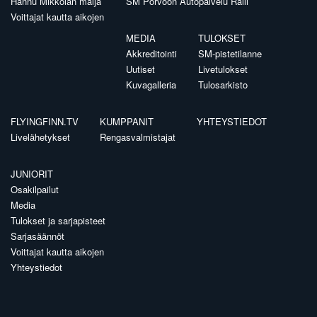
Hannu Mikkolan malja
SM Porvoon Autopalvelu Ralli
Voittajat kautta aikojen
MEDIA
TULOKSET
Akkreditointi
SM-pistetilanne
Uutiset
Livetulokset
Kuvagalleria
Tulosarkisto
FLYINGFINN.TV
KUMPPANIT
YHTEYSTIEDOT
Livelähetykset
Rengasvalmistajat
JUNIORIT
Osakilpailut
Media
Tulokset ja sarjapisteet
Sarjasäännöt
Voittajat kautta aikojen
Yhteystiedot