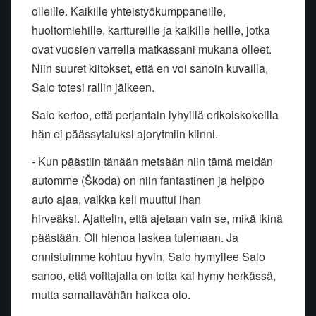
olleille. Kaikille
yhteistyökumppaneille,
huoltomiehille, karttureille ja kaikille heille,
jotka
ovat vuosien varrella matkassani mukana olleet.
Niin suuret
kiitokset, että en voi sanoin kuvailla,
Salo totesi rallin jälkeen.
Salo kertoo, että perjantain lyhyillä erikoiskokeilla
hän ei päässyt
aluksi ajorytmiin kiinni.
- Kun päästiin tänään metsään niin tämä meidän
automme (Škoda) on niin
fantastinen ja helppo
auto ajaa, vaikka keli muuttui ihan
hirveäksi.
Ajattelin, että ajetaan vain se, mikä ikinä
päästään. Oli hienoa laskea
tulemaan. Ja
onnistuimme kohtuu hyvin, Salo hymyilee
Salo
sanoo, että voittajalla on totta kai hymy herkässä,
mutta samalla
vähän haikea olo.