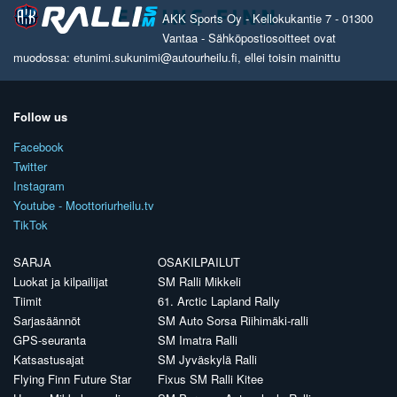
AKK Sports Oy - Kellokukantie 7 - 01300
Vantaa - Sähköpostiosoitteet ovat
muodossa: etunimi.sukunimi@autourheilu.fi, ellei toisin mainittu
Follow us
Facebook
Twitter
Instagram
Youtube - Moottoriurheilu.tv
TikTok
SARJA
OSAKILPAILUT
Luokat ja kilpailijat
SM Ralli Mikkeli
Tiimit
61. Arctic Lapland Rally
Sarjasäännöt
SM Auto Sorsa Riihimäki-ralli
GPS-seuranta
SM Imatra Ralli
Katsastusajat
SM Jyväskylä Ralli
Flying Finn Future Star
Fixus SM Ralli Kitee