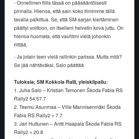
- Onnellinen fiilis tässä on pääsääntöisesti
pinnalla. Hienoa, että sain
koko tiimimme tällä
tavalla palkittua. Se, että SM-sarjan kiertäminen
päättyi voittoon, on itselleni helvetin kova juttu. On
hienoa huomata,
että vauhtini vielä johonkin
riittää.
- Ja jotain teen vielä rallinkin parissa. Mutta mitä?
Se jää nähtäväksi,
Salo päättää.
Tuloksia; SM Kokkola Ralli, yleiskilpailu:
1. Juha Salo – Kristian Temonen Škoda Fabia RS
Rally2 54:57.7
2. Teemu Asunmaa – Ville Mannisenmäki Škoda
Fabia RS Rally2 + 7.7
3. Jari Huttunen – Antti Haapala Škoda Fabia RS
Rally2 + 20.8