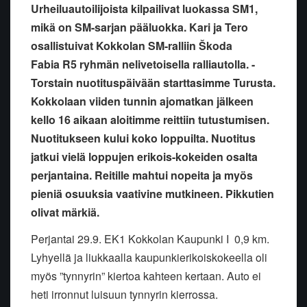
Urheiluautoilijoista kilpailivat luokassa SM1,
mikä on SM-sarjan pääluokka. Kari ja Tero
osallistuivat Kokkolan SM-ralliin Škoda
Fabia R5 ryhmän nelivetoisella ralliautolla. -
Torstain nuotituspäivään starttasimme Turusta.
Kokkolaan viiden tunnin ajomatkan jälkeen
kello 16 aikaan aloitimme reittiin tutustumisen.
Nuotitukseen kului koko loppuilta. Nuotitus
jatkui vielä loppujen erikois-kokeiden osalta
perjantaina. Reitille mahtui nopeita ja myös
pieniä osuuksia vaativine mutkineen. Pikkutien
olivat märkiä.
Perjantai 29.9. EK1 Kokkolan Kaupunki I
0,9 km.
Lyhyellä ja liukkaalla kaupunkierikoiskokeella oli
myös ”tynnyrin” kiertoa kahteen kertaan. Auto ei
heti irronnut luisuun tynnyrin kierrossa.