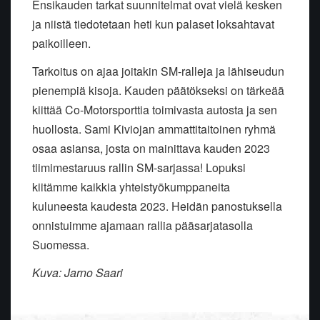
Ensikauden tarkat suunnitelmat ovat vielä kesken
ja niistä tiedotetaan heti kun palaset loksahtavat
paikoilleen.
Tarkoitus on ajaa joitakin SM-ralleja ja lähiseudun
pienempiä kisoja. Kauden päätökseksi on tärkeää
kiittää
Co-Motorsporttia toimivasta autosta ja sen
huollosta. Sami Kiviojan ammattitaitoinen ryhmä
osaa asiansa, josta on mainittava kauden 2023
tiimimestaruus rallin SM-sarjassa! Lopuksi
kiitämme kaikkia yhteistyökumppaneita
kuluneesta kaudesta 2023. Heidän panostuksella
onnistuimme ajamaan rallia pääsarjatasolla
Suomessa.
Kuva: Jarno Saari