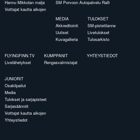
Hannu Mikkolan malja
SM Porvoon Autopalvelu Ralli
Voittajat kautta aikojen
MEDIA
TULOKSET
Akkreditointi
SM-pistetilanne
Uutiset
Livetulokset
Kuvagalleria
Tulosarkisto
FLYINGFINN.TV
KUMPPANIT
YHTEYSTIEDOT
Livelähetykset
Rengasvalmistajat
JUNIORIT
Osakilpailut
Media
Tulokset ja sarjapisteet
Sarjasäännöt
Voittajat kautta aikojen
Yhteystiedot