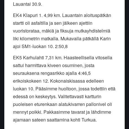
Lauantai 30.9.
EK4 Klapuri 1. 4,99 km. Lauantain aloituspätkän
startti oli asfaltilla ja sen jälkeen ajettiin
vuoristorataa, mäkiä ja fiksuja mutkayhdistelmiä
liki kilometrin matkalla. Mukavalla pätkällä Karin
ajoi SM1-luokan 10. 2:50,8
EK5 Karhulahti 7,31 km. Haasteellisella vitosella
sattui harmittava kiveen osuminen, josta
seurauksena rengasrikko ajalla 4:46,5
erikoiskokeen 12. Kokonaiskisassa edelleen
luokan 10. Pääsimme huoltoon, jossa todettiin että
edessä on keskeytys. Valitettavasti kartturin
puoleisen eturenkaan alatukivarren pallonivel oli
mennyt poikki. Pakkasimme tavarat ja lähdimme
ajamaan sateen saattamina kohti Turkua.