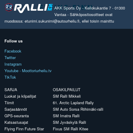
AKK Sports Oy - Kellokukantie 7 - 01300
Vantaa - Sähköpostiosoitteet ovat
muodossa: etunimi.sukunimi@autourheilu.fi, ellei toisin mainittu
Follow us
Facebook
Twitter
Instagram
Youtube - Moottoriurheilu.tv
TikTok
SARJA
OSAKILPAILUT
Luokat ja kilpailijat
SM Ralli Mikkeli
Tiimit
61. Arctic Lapland Rally
Sarjasäännöt
SM Auto Sorsa Riihimäki-ralli
GPS-seuranta
SM Imatra Ralli
Katsastusajat
SM Jyväskylä Ralli
Flying Finn Future Star
Fixus SM Ralli Kitee