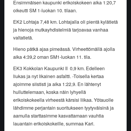
Ensimmäisen kaupunki erikoiskokeen aika 1:20,7
oikeutti SM 1-luokan 10. tilaan.
EK2 Lohtaja 7,48 km. Lohtajalla oli pientä kylätietä
ja hienoja mutkayhdistelmiä tarjoavaa vanhaa
valtatietä.
Hieno pätkä ajaa pimeässä. Virheettömällä ajolla
aika 4:39,2 oman SM1-luokan 11. tila.
EK3 Kokkolan Kaupunki II
0,9 km. Edelleen
liukas ja nyt likainen asfaltti. -Toisella kertaa
ajoimme siististi ja aika 1:22,9. En lähtenyt
hulluttelemaan, koska näin lyhyellä
erikoiskokeella virheestä kärsisi liikaa. Yötauolle
lähdimme perjantain suoritukseen tyytyväisinä ja
aamulla starttasimme kasvattamaan vauhtia
lauantain erikoiskokeille, summaa Kari.