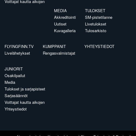
Voittajat kautta aikojen
MEDIA
TULOKSET
Akkreditointi
SM-pistetilanne
Uutiset
Livetulokset
Kuvagalleria
Tulosarkisto
FLYINGFINN.TV
KUMPPANIT
YHTEYSTIEDOT
Livelähetykset
Rengasvalmistajat
JUNIORIT
Osakilpailut
Media
Tulokset ja sarjapisteet
Sarjasäännöt
Voittajat kautta aikojen
Yhteystiedot