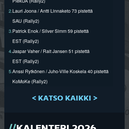
PiekUA (Rally2)
2.
Lauri Joona / Antti Linnaketo 73 pistettä
SAU (Rally2)
3.
Patrick Enok / Silver Simm 59 pistettä
EST (Rally2)
4.
Jaspar Vaher / Rait Jansen 51 pistettä
EST (Rally2)
5.
Anssi Rytkönen / Juho-Ville Koskela 40 pistettä
KoMoKe (Rally2)
< KATSO KAIKKI >
KALENTERI 2026