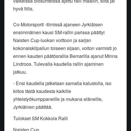
vaikeissa olosuhteissa ajettu ralli maaliin, siitä jäi
hyvä fiilis.
Co-Motorsporti -tiimissä ajaneen Jyrkiäisen
ensimmäinen kausi SM-rallin parissa päättyi
Naisten Cup-luokan voittoon ja sarjan
kokonaiskilpailun toiseen sijaan, voiton varmisti jo
ennen kauden päätösrallia Bemarilla ajanut Minna
Lindroos. Tulevalla kaudella rallin ajaminen
jatkuu.
- Ensi kaudella jatketaan samalla kalustolla, iso
kiitos tästä kaudesta kaikille
yhteistyökumppaneille ja mukana eläneille,
Jyrkiäinen päättää.
Tulokset SM Kokkola Ralli
Naisten Cup