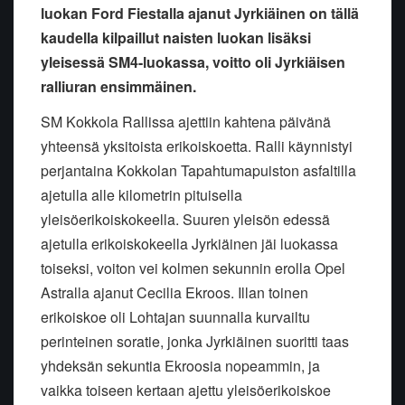
luokan Ford Fiestalla ajanut Jyrkiäinen on tällä
kaudella kilpaillut naisten luokan lisäksi
yleisessä SM4-luokassa, voitto oli Jyrkiäisen
ralliuran ensimmäinen.
SM Kokkola Rallissa ajettiin kahtena päivänä
yhteensä yksitoista erikoiskoetta. Ralli käynnistyi
perjantaina Kokkolan Tapahtumapuiston asfaltilla
ajetulla alle kilometrin pituisella
yleisöerikoiskokeella. Suuren yleisön edessä
ajetulla erikoiskokeella Jyrkiäinen jäi luokassa
toiseksi, voiton vei kolmen sekunnin erolla Opel
Astralla ajanut Cecilia Ekroos. Illan toinen
erikoiskoe oli Lohtajan suunnalla kurvailtu
perinteinen soratie, jonka Jyrkiäinen suoritti taas
yhdeksän sekuntia Ekroosia nopeammin, ja
vaikka toiseen kertaan ajettu yleisöerikoiskoe