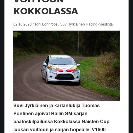
KOKKOLASSA
02.10.2023 / Toni Lönnroos / Suvi Jyrkiäinen Racing -viestintä
Suvi Jyrkiäinen ja kartanlukija Tuomas
Pöntinen ajoivat Rallin SM-sarjan
päätöskilpailussa Kokkolassa Naisten Cup-
luokan voittoon ja sarjan hopealle. V1600-