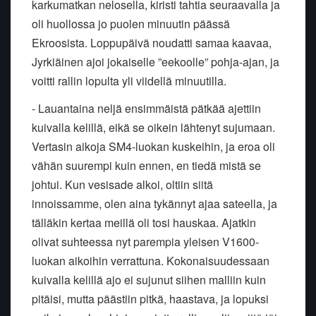
karkumatkan nelosella, kiristi tahtia seuraavalla ja
oli huollossa jo puolen minuutin päässä
Ekroosista. Loppupäivä noudatti samaa kaavaa,
Jyrkiäinen ajoi jokaiselle ”eekoolle” pohja-ajan, ja
voitti rallin lopulta yli viidellä minuutilla.
- Lauantaina neljä ensimmäistä pätkää ajettiin
kuivalla kelillä, eikä se oikein lähtenyt sujumaan.
Vertasin aikoja SM4-luokan kuskeihin, ja eroa oli
vähän suurempi kuin ennen, en tiedä mistä se
johtui. Kun vesisade alkoi, oltiin siitä
innoissamme, olen aina tykännyt ajaa sateella, ja
tälläkin kertaa meillä oli tosi hauskaa. Ajatkin
olivat suhteessa nyt parempia yleisen V1600-
luokan aikoihin verrattuna. Kokonaisuudessaan
kuivalla kelillä ajo ei sujunut siihen malliin kuin
pitäisi, mutta päästiin pitkä, haastava, ja lopuksi