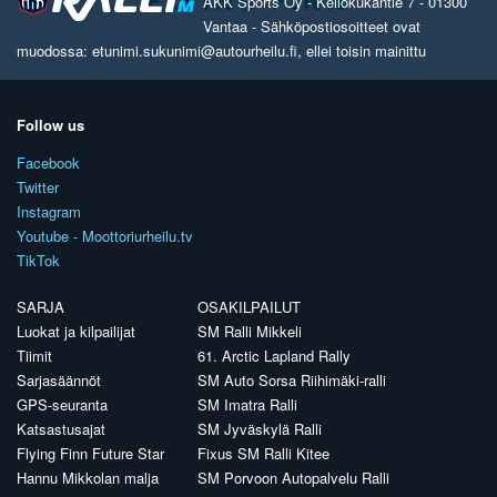
AKK Sports Oy - Kellokukantie 7 - 01300
Vantaa - Sähköpostiosoitteet ovat
muodossa: etunimi.sukunimi@autourheilu.fi, ellei toisin mainittu
Follow us
Facebook
Twitter
Instagram
Youtube - Moottoriurheilu.tv
TikTok
SARJA
OSAKILPAILUT
Luokat ja kilpailijat
SM Ralli Mikkeli
Tiimit
61. Arctic Lapland Rally
Sarjasäännöt
SM Auto Sorsa Riihimäki-ralli
GPS-seuranta
SM Imatra Ralli
Katsastusajat
SM Jyväskylä Ralli
Flying Finn Future Star
Fixus SM Ralli Kitee
Hannu Mikkolan malja
SM Porvoon Autopalvelu Ralli