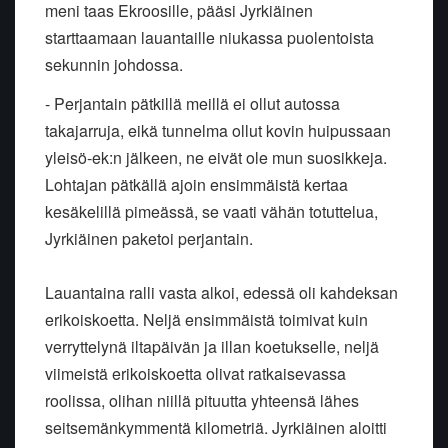
meni taas Ekroosille, pääsi Jyrkiäinen
starttaamaan lauantaille niukassa puolentoista
sekunnin johdossa.
- Perjantain pätkillä meillä ei ollut autossa
takajarruja, eikä tunnelma ollut kovin huipussaan
yleisö-ek:n jälkeen, ne eivät ole mun suosikkeja.
Lohtajan pätkällä ajoin ensimmäistä kertaa
kesäkelillä pimeässä, se vaati vähän totuttelua,
Jyrkiäinen paketoi perjantain.
Lauantaina ralli vasta alkoi, edessä oli kahdeksan
erikoiskoetta. Neljä ensimmäistä toimivat kuin
verryttelynä iltapäivän ja illan koetukselle, neljä
viimeistä erikoiskoetta olivat ratkaisevassa
roolissa, olihan niillä pituutta yhteensä lähes
seitsemänkymmentä kilometriä. Jyrkiäinen aloitti