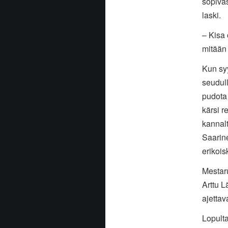
sopivas
laski.
– Kisa 
mitään 
Kun sy
seudull
pudota
kärsi 
kannalt
Saarin
erikois
Mestar
Arttu L
ajettav
Lopulta