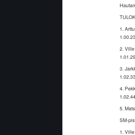
Hautam
TULOK
1. Art
1.00.2
2. Vill
1.01.29
3. Jark
1.02.33
4. Pek
1.02.44
5. Mat
SM-pist
1. Vil