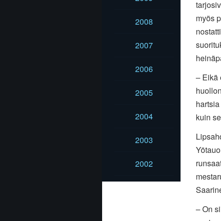
tarjosi
myös p
2008
nostatt
suoritu
2007
heinäp
2006
– Eikä 
huollon
2005
hartsia
2004
kuin se
Lipsah
2003
Yötauol
runsaat
2002
mestaru
Saarin
– On si