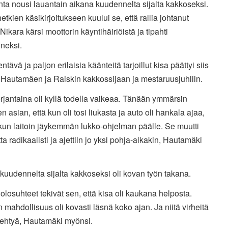
ta nousi lauantain aikana kuudennelta sijalta kakkoseksi.
tkien käsikirjoitukseen kuului se, että rallia johtanut
Nikara kärsi moottorin käyntihäiriöistä ja tipahti
neksi.
ävä ja paljon erilaisia käänteitä tarjoillut kisa päättyi siis
 Hautamäen ja Raiskin kakkossijaan ja mestaruusjuhliin.
rjantaina oli kyllä todella vaikeaa. Tänään ymmärsin
en asian, että kun oli tosi liukasta ja auto oli hankala ajaa,
 kun laitoin jäykemmän lukko-ohjelman päälle. Se muutti
tta radikaalisti ja ajettiin jo yksi pohja-aikakin, Hautamäki
uudennelta sijalta kakkoseksi oli kovan työn takana.
 olosuhteet tekivät sen, että kisa oli kaukana helposta.
 mahdollisuus oli kovasti läsnä koko ajan. Ja niitä virheitä
 tehtyä, Hautamäki myönsi.