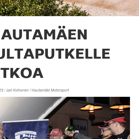
HAUTAMÄEN
ULTAPUTKELLE
ATKOA
23 / Jari Kohonen / Hautamäki Motorsport