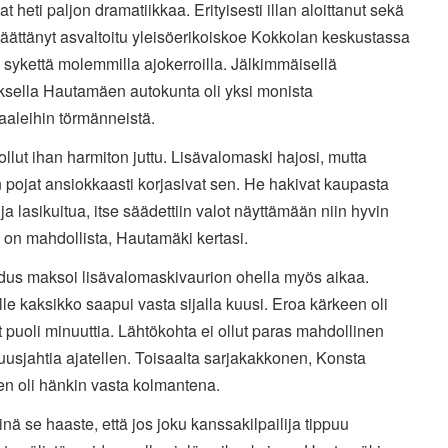
vat heti paljon dramatiikkaa. Erityisesti illan aloittanut sekä
äättänyt asvaltoitu yleisöerikoiskoe Kokkolan keskustassa
i sykettä molemmilla ajokerroilla. Jälkimmäisellä
ksella Hautamäen autokunta oli yksi monista
aaleihin törmänneistä.
ollut ihan harmiton juttu. Lisävalomaski hajosi, mutta
 pojat ansiokkaasti korjasivat sen. He hakivat kaupasta
 ja lasikuitua, itse säädettiin valot näyttämään niin hyvin
 on mahdollista, Hautamäki kertasi.
dus maksoi lisävalomaskivaurion ohella myös aikaa.
le kaksikko saapui vasta sijalla kuusi. Eroa kärkeen oli
 puoli minuuttia. Lähtökohta ei ollut paras mahdollinen
usjahtia ajatellen. Toisaalta sarjakakkonen, Konsta
en oli hänkin vasta kolmantena.
inä se haaste, että jos joku kanssakilpailija tippuu