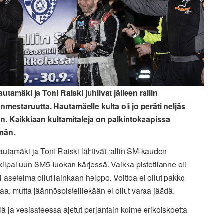
autamäki ja Toni Raiski juhlivat jälleen rallin
mestaruutta. Hautamäelle kulta oli jo peräti neljäs
n. Kaikkiaan kultamitaleja on palkintokaapissa
män.
autamäki ja Toni Raiski lähtivät rallin SM-kauden
ilpailuun SM5-luokan kärjessä. Vaikka pistetilanne oli
i asetelma ollut lainkaan helppo. Voittoa ei ollut pakko
aa, mutta jäännöspisteillekään ei ollut varaa jäädä.
ä ja vesisateessa ajetut perjantain kolme erikoiskoetta