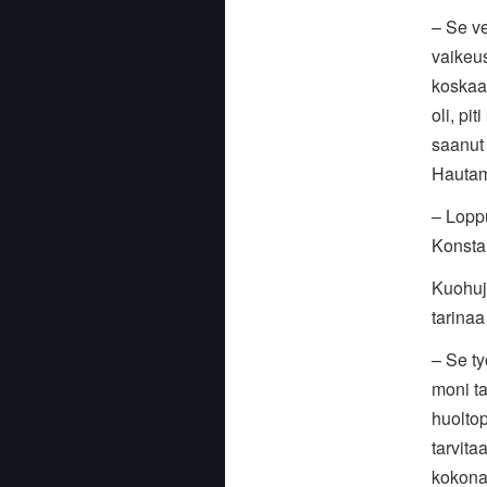
– Se v
vaikeus
koskaan
oli, pi
saanut 
Hautam
– Loppu
Konsta 
Kuohuju
tarina
– Se t
moni t
huoltop
tarvita
kokonai