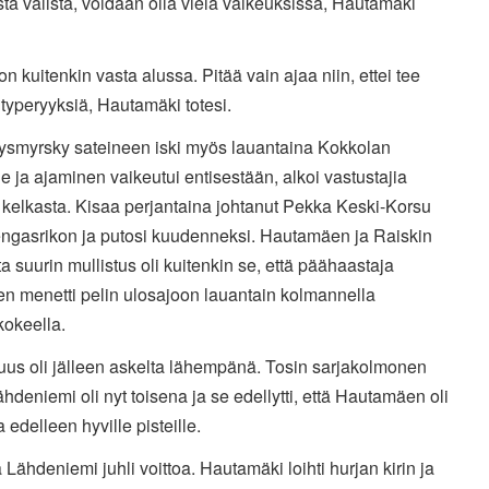
ta välistä, voidaan olla vielä vaikeuksissa, Hautamäki
on kuitenkin vasta alussa. Pitää vain ajaa niin, ettei tee
typeryyksiä, Hautamäki totesi.
ysmyrsky sateineen iski myös lauantaina Kokkolan
e ja ajaminen vaikeutui entisestään, alkoi vastustajia
 kelkasta. Kisaa perjantaina johtanut Pekka Keski-Korsu
rengasrikon ja putosi kuudenneksi. Hautamäen ja Raiskin
a suurin mullistus oli kuitenkin se, että päähaastaja
en menetti pelin ulosajoon lauantain kolmannella
kokeella.
uus oli jälleen askelta lähempänä. Tosin sarjakolmonen
ähdeniemi oli nyt toisena ja se edellytti, että Hautamäen oli
a edelleen hyville pisteille.
 Lähdeniemi juhli voittoa. Hautamäki loihti hurjan kirin ja