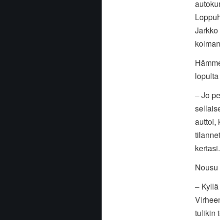
autokun
Loppuhe
Jarkko 
kolman
Hämment
lopulta
– Jo pe
sellais
auttoi,
tilanne
kertasi.
Nousu k
– Kyllä
Virheen
tulikin