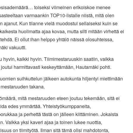
esisademäärä… toiseksi viimeinen erikoiskoe menee
asteeltaan varmaankin TOP10-listalle niistä, mitä olen
 ajanut. Kun tilanne vielä muodostui sellaiseksi kuin se
ti kaikesta huolimatta ajaa kovaa, mutta silti mitään virhettä ei
tehdä. Ei ollut ihan helppo yhtälö näissä olosuhteissa,
äki vakuutti.
 hyvin, kaikki hyvin. Tiimimestaruuskin saatiin, vaikka
joutui harmittavasti keskeyttämään, Hautamäki pohti.
omien suihkuttelun jälkeen autokunta hiljentyi miettimään
a mestaruuden takana.
yömäärä, mitä mestaruuden eteen joutuu tekemään, sitä ei
aida edes ymmärtää. Yhteistyökumppaneita,
orukkaa ja perhettä tästä on jälleen kiittäminen. Jokaista
an. Vaikka yksi kaveri ajaa ja toinen lukee nuottia,
suus on tiimityötä. Ilman sitä tämä olisi mahdotonta,