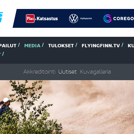
PAILUT
MEDIA
TULOKSET
FLYINGFINN.TV
K
T
Akkreditointi
Uutiset
Kuvagalleria