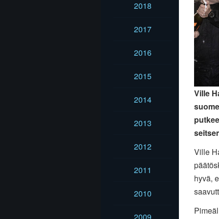
2018
2017
2016
2015
Ville H
2014
suomen
putkee
2013
seitse
2012
Ville H
päätösk
2011
hyvä, e
saavutt
2010
Pimeäll
2009