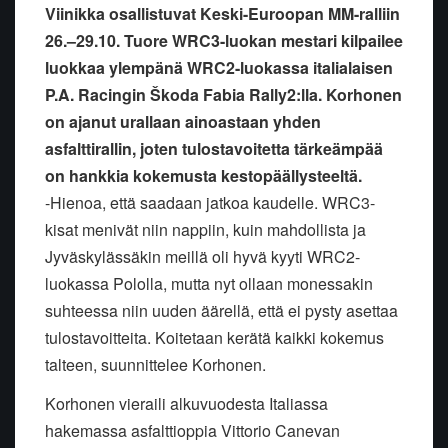
Viinikka osallistuvat Keski-Euroopan MM-ralliin
26.–29.10. Tuore WRC3-luokan mestari kilpailee
luokkaa ylempänä WRC2-luokassa italialaisen
P.A. Racingin Škoda Fabia Rally2:lla. Korhonen
on ajanut urallaan ainoastaan yhden
asfalttirallin, joten tulostavoitetta tärkeämpää
on hankkia kokemusta kestopäällysteeltä.
-Hienoa, että saadaan jatkoa kaudelle. WRC3-
kisat menivät niin nappiin, kuin mahdollista ja
Jyväskylässäkin meillä oli hyvä kyyti WRC2-
luokassa Pololla, mutta nyt ollaan monessakin
suhteessa niin uuden äärellä, että ei pysty asettaa
tulostavoitteita. Koitetaan kerätä kaikki kokemus
talteen, suunnittelee Korhonen.
Korhonen vieraili alkuvuodesta Italiassa
hakemassa asfalttioppia Vittorio Canevan