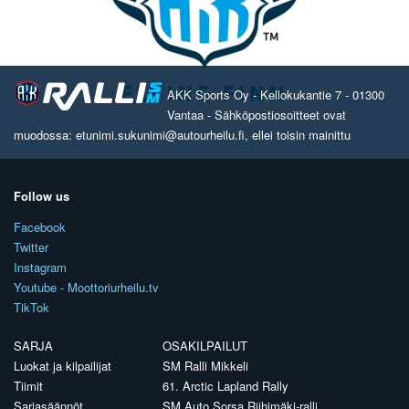
AKK Sports Oy - Kellokukantie 7 - 01300
Vantaa - Sähköpostiosoitteet ovat
muodossa: etunimi.sukunimi@autourheilu.fi, ellei toisin mainittu
Follow us
Facebook
Twitter
Instagram
Youtube - Moottoriurheilu.tv
TikTok
SARJA
OSAKILPAILUT
Luokat ja kilpailijat
SM Ralli Mikkeli
Tiimit
61. Arctic Lapland Rally
Sarjasäännöt
SM Auto Sorsa Riihimäki-ralli