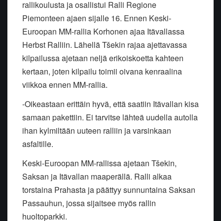
rallikoulusta ja osallistui Ralli Regione
Piemonteen ajaen sijalle 16. Ennen Keski-
Euroopan MM-rallia Korhonen ajaa Itävallassa
Herbst Ralliin. Lähellä Tšekin rajaa ajettavassa
kilpailussa ajetaan neljä erikoiskoetta kahteen
kertaan, joten kilpailu toimii oivana kenraalina
viikkoa ennen MM-rallia.
-Oikeastaan erittäin hyvä, että saatiin Itävallan kisa
samaan pakettiin. Ei tarvitse lähteä uudella autolla
ihan kylmiltään uuteen ralliin ja varsinkaan
asfaltille.
Keski-Euroopan MM-rallissa ajetaan Tšekin,
Saksan ja Itävallan maaperällä. Ralli alkaa
torstaina Prahasta ja päättyy sunnuntaina Saksan
Passauhun, jossa sijaitsee myös rallin
huoltoparkki.