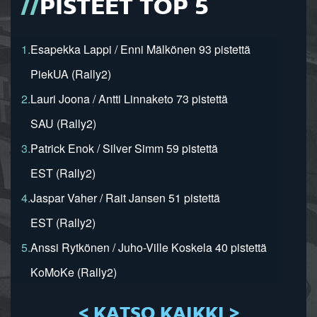
PISTEET TOP 5
1.
Esapekka Lappi / Enni Mälkönen 93 pistettä
PiekUA (Rally2)
2.
Lauri Joona / Antti Linnaketo 73 pistettä
SAU (Rally2)
3.
Patrick Enok / Silver Simm 59 pistettä
EST (Rally2)
4.
Jaspar Vaher / Rait Jansen 51 pistettä
EST (Rally2)
5.
Anssi Rytkönen / Juho-Ville Koskela 40 pistettä
KoMoKe (Rally2)
< KATSO KAIKKI >