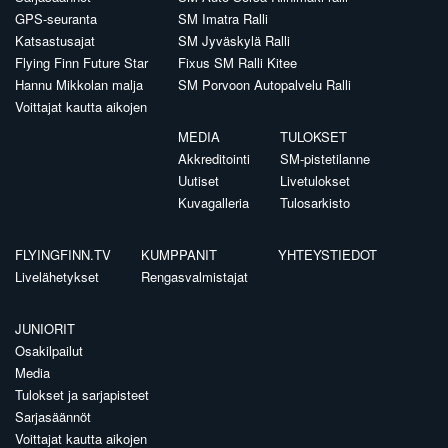
GPS-seuranta
SM Imatra Ralli
Katsastusajat
SM Jyväskylä Ralli
Flying Finn Future Star
Fixus SM Ralli Kitee
Hannu Mikkolan malja
SM Porvoon Autopalvelu Ralli
Voittajat kautta aikojen
MEDIA
TULOKSET
Akkreditointi
SM-pistetilanne
Uutiset
Livetulokset
Kuvagalleria
Tulosarkisto
FLYINGFINN.TV
KUMPPANIT
YHTEYSTIEDOT
Livelähetykset
Rengasvalmistajat
JUNIORIT
Osakilpailut
Media
Tulokset ja sarjapisteet
Sarjasäännöt
Voittajat kautta aikojen