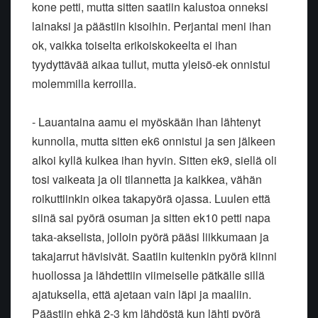
kone petti, mutta sitten saatiin kalustoa onneksi
lainaksi ja päästiin kisoihin. Perjantai meni ihan
ok, vaikka toiselta erikoiskokeelta ei ihan
tyydyttävää aikaa tullut, mutta yleisö-ek onnistui
molemmilla kerroilla.
- Lauantaina aamu ei myöskään ihan lähtenyt
kunnolla, mutta sitten ek6 onnistui ja sen jälkeen
alkoi kyllä kulkea ihan hyvin. Sitten ek9, siellä oli
tosi vaikeata ja oli tilannetta ja kaikkea, vähän
roikuttiinkin oikea takapyörä ojassa. Luulen että
siinä sai pyörä osuman ja sitten ek10 petti napa
taka-akselista, jolloin pyörä pääsi liikkumaan ja
takajarrut hävisivät. Saatiin kuitenkin pyörä kiinni
huollossa ja lähdettiin viimeiselle pätkälle sillä
ajatuksella, että ajetaan vain läpi ja maaliin.
Päästiin ehkä 2-3 km lähdöstä kun lähti pyörä