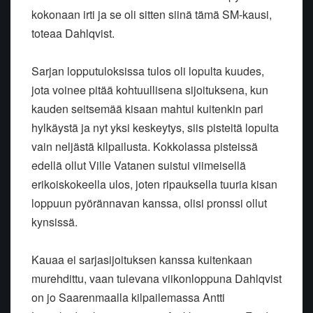
kokonaan irti ja se oli sitten siinä tämä SM-kausi,
toteaa Dahlqvist.
Sarjan lopputuloksissa tulos oli lopulta kuudes,
jota voinee pitää kohtuullisena sijoituksena, kun
kauden seitsemää kisaan mahtui kuitenkin pari
hylkäystä ja nyt yksi keskeytys, siis pisteitä lopulta
vain neljästä kilpailusta. Kokkolassa pisteissä
edellä ollut Ville Vatanen suistui viimeisellä
erikoiskokeella ulos, joten ripauksella tuuria kisan
loppuun pyörännavan kanssa, olisi pronssi ollut
kynsissä.
Kauaa ei sarjasijoituksen kanssa kuitenkaan
murehdittu, vaan tulevana viikonloppuna Dahlqvist
on jo Saarenmaalla kilpailemassa Antti