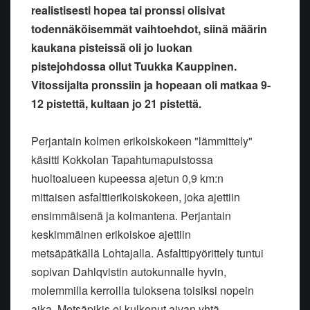
realistisesti hopea tai pronssi olisivat
todennäköisemmät vaihtoehdot, siinä määrin
kaukana pisteissä oli jo luokan
pistejohdossa ollut Tuukka Kauppinen.
Vitossijalta pronssiin ja hopeaan oli matkaa 9-
12 pistettä, kultaan jo 21 pistettä.
Perjantain kolmen erikoiskokeen "lämmittely"
käsitti Kokkolan Tapahtumapuistossa
huoltoalueen kupeessa ajetun 0,9 km:n
mittaisen asfalttierikoiskokeen, joka ajettiin
ensimmäisenä ja kolmantena. Perjantain
keskimmäinen erikoiskoe ajettiin
metsäpätkällä Lohtajalla. Asfalttipyörittely tuntui
sopivan Dahlqvistin autokunnalle hyvin,
molemmilla kerroilla tuloksena toisiksi nopein
aika. Metsäpikis ei kulkenut aivan yhtä