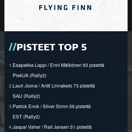
PISTEET TOP 5
1.
Esapekka Lappi / Enni Mälkönen 93 pistettä
PiekUA (Rally2)
2.
Lauri Joona / Antti Linnaketo 73 pistettä
SAU (Rally2)
3.
Patrick Enok / Silver Simm 59 pistettä
EST (Rally2)
4.
Jaspar Vaher / Rait Jansen 51 pistettä