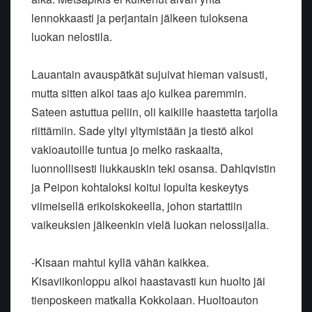
lennokkaasti ja perjantain jälkeen tuloksena
luokan nelostila.
Lauantain avauspätkät sujuivat hieman vaisusti,
mutta sitten alkoi taas ajo kulkea paremmin.
Sateen astuttua peliin, oli kaikille haastetta tarjolla
riittämiin. Sade yltyi yltymistään ja tiestö alkoi
vakioautoille tuntua jo melko raskaalta,
luonnollisesti liukkauskin teki osansa. Dahlqvistin
ja Peipon kohtaloksi koitui lopulta keskeytys
viimeisellä erikoiskokeella, johon startattiin
vaikeuksien jälkeenkin vielä luokan nelossijalla.
-Kisaan mahtui kyllä vähän kaikkea.
Kisaviikonloppu alkoi haastavasti kun huolto jäi
tienposkeen matkalla Kokkolaan. Huoltoauton