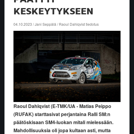
KESKEYTYKSEEN
04.10.2023 / Jani Seppälä / Raoul Dahlqvist tiedotus
Raoul Dahlqvist (E-TMK/UA - Matias Peippo
(RUFAK) starttasivat perjantaina Ralli SM:n
päätöskisaan SM4-luokan mitali mielessään.
Mahdollisuuksia oli jopa kultaan asti, mutta