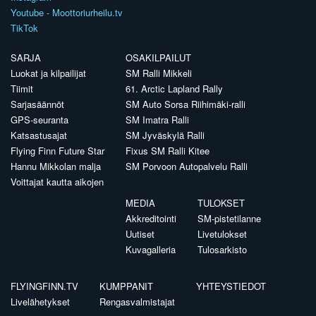
Youtube - Moottoriurheilu.tv
TikTok
SARJA
OSAKILPAILUT
Luokat ja kilpailijat
SM Ralli Mikkeli
Tiimit
61. Arctic Lapland Rally
Sarjasäännöt
SM Auto Sorsa Riihimäki-ralli
GPS-seuranta
SM Imatra Ralli
Katsastusajat
SM Jyväskylä Ralli
Flying Finn Future Star
Fixus SM Ralli Kitee
Hannu Mikkolan malja
SM Porvoon Autopalvelu Ralli
Voittajat kautta aikojen
MEDIA
TULOKSET
Akkreditointi
SM-pistetilanne
Uutiset
Livetulokset
Kuvagalleria
Tulosarkisto
FLYINGFINN.TV
KUMPPANIT
YHTEYSTIEDOT
Livelähetykset
Rengasvalmistajat