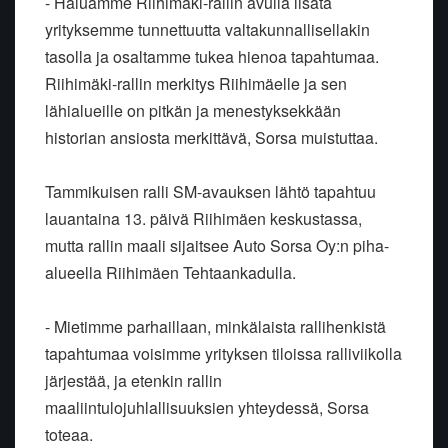
- Haluamme Riihimäki-rallin avulla lisätä
yrityksemme tunnettuutta valtakunnallisellakin
tasolla ja osaltamme tukea hienoa tapahtumaa.
Riihimäki-rallin merkitys Riihimäelle ja sen
lähialueille on pitkän ja menestyksekkään
historian ansiosta merkittävä, Sorsa muistuttaa.
Tammikuisen ralli SM-avauksen lähtö tapahtuu
lauantaina 13. päivä Riihimäen keskustassa,
mutta rallin maali sijaitsee Auto Sorsa Oy:n piha-
alueella Riihimäen Tehtaankadulla.
- Mietimme parhaillaan, minkälaista rallihenkistä
tapahtumaa voisimme yrityksen tiloissa ralliviikolla
järjestää, ja etenkin rallin
maaliintulojuhlallisuuksien yhteydessä, Sorsa
toteaa.