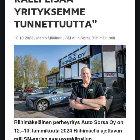
YRITYKSEMME
TUNNETTUUTTA”
10.10.2023 / Marko Mäkinen / SM Auto Sorsa Riihimäki-ralli
Riihimäkeläinen perheyritys Auto Sorsa Oy on
12.–13. tammikuuta 2024 Riihimäellä ajettavan
ralli SM-sarjan avausosakilpailun