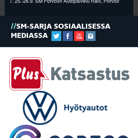
7. 25.-26.9. SM Porvoon Autopalvelu Ralli, Porvoo
SM-SARJA SOSIAALISESSA
MEDIASSA