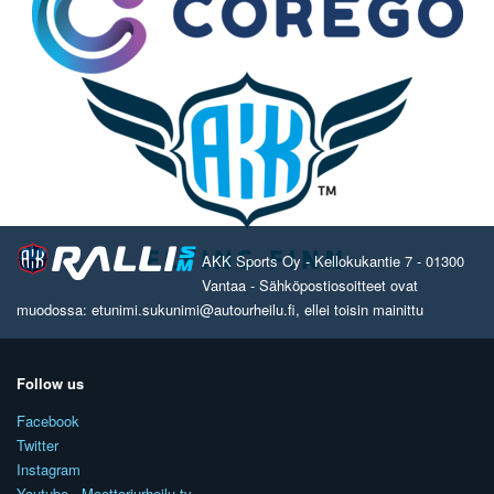
AKK Sports Oy - Kellokukantie 7 - 01300
Vantaa - Sähköpostiosoitteet ovat
muodossa: etunimi.sukunimi@autourheilu.fi, ellei toisin mainittu
Follow us
Facebook
Twitter
Instagram
Youtube - Moottoriurheilu.tv