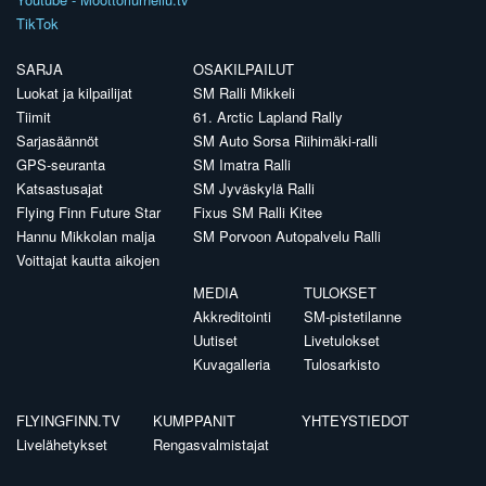
TikTok
SARJA
OSAKILPAILUT
Luokat ja kilpailijat
SM Ralli Mikkeli
Tiimit
61. Arctic Lapland Rally
Sarjasäännöt
SM Auto Sorsa Riihimäki-ralli
GPS-seuranta
SM Imatra Ralli
Katsastusajat
SM Jyväskylä Ralli
Flying Finn Future Star
Fixus SM Ralli Kitee
Hannu Mikkolan malja
SM Porvoon Autopalvelu Ralli
Voittajat kautta aikojen
MEDIA
TULOKSET
Akkreditointi
SM-pistetilanne
Uutiset
Livetulokset
Kuvagalleria
Tulosarkisto
FLYINGFINN.TV
KUMPPANIT
YHTEYSTIEDOT
Livelähetykset
Rengasvalmistajat