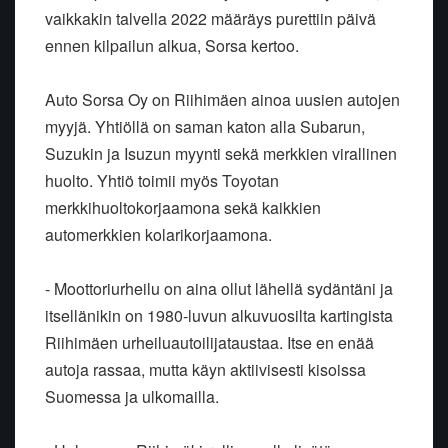
vaikkakin talvella 2022 määräys purettiin päivä
ennen kilpailun alkua, Sorsa kertoo.
Auto Sorsa Oy on Riihimäen ainoa uusien autojen
myyjä. Yhtiöllä on saman katon alla Subarun,
Suzukin ja Isuzun myynti sekä merkkien virallinen
huolto. Yhtiö toimii myös Toyotan
merkkihuoltokorjaamona sekä kaikkien
automerkkien kolarikorjaamona.
- Moottoriurheilu on aina ollut lähellä sydäntäni ja
itsellänikin on 1980-luvun alkuvuosilta kartingista
Riihimäen urheiluautoilijataustaa. Itse en enää
autoja rassaa, mutta käyn aktiivisesti kisoissa
Suomessa ja ulkomailla.