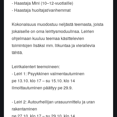
- Haastaja Mini (10–12-vuotiaille)
- Haastaja huoltajat/vanhemmat
Kokonaisuus muodostuu neljästä teemasta, joista
jokaiselle on oma leiritysmoduulinsa. Leirien
ohjelmaan kuuluu teemaa käsittelevien
toimintojen lisäksi mm. liikuntaa ja vierailevia
tähtiä.
Leirikalenteri teemoineen:
- Leiri 1: Psyykkinen valmentautuminen
pe 13.10. klo 17 – su 15.10. klo 14
ilmoittautuminen päättyy pe 29.9.
- Leiri 2: Autourheilijan urasuunnittelu ja uran
rakentaminen
pe 27.10. klo 17 – su 29.10. klo 14