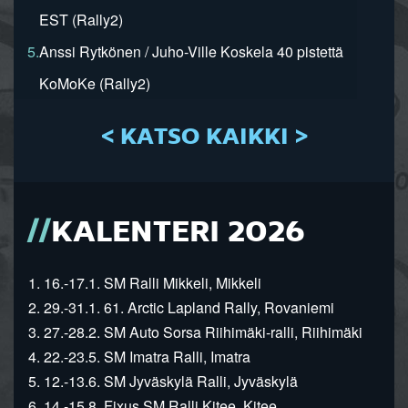
EST (Rally2)
5.
Anssi Rytkönen / Juho-Ville Koskela 40 pistettä
KoMoKe (Rally2)
< KATSO KAIKKI >
KALENTERI 2026
1. 16.-17.1. SM Ralli Mikkeli, Mikkeli
2. 29.-31.1. 61. Arctic Lapland Rally, Rovaniemi
3. 27.-28.2. SM Auto Sorsa Riihimäki-ralli, Riihimäki
4. 22.-23.5. SM Imatra Ralli, Imatra
5. 12.-13.6. SM Jyväskylä Ralli, Jyväskylä
6. 14.-15.8. Fixus SM Ralli Kitee, Kitee