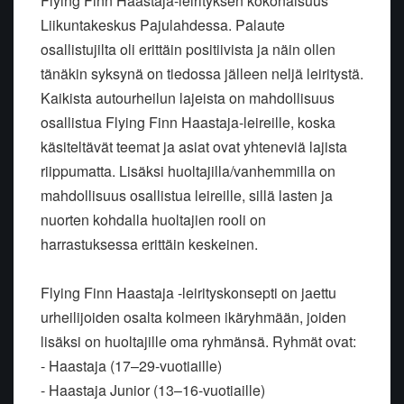
Flying Finn Haastaja-leirityksen kokonaisuus
Liikuntakeskus Pajulahdessa. Palaute
osallistujilta oli erittäin positiivista ja näin ollen
tänäkin syksynä on tiedossa jälleen neljä leiritystä.
Kaikista autourheilun lajeista on mahdollisuus
osallistua Flying Finn Haastaja-leireille, koska
käsiteltävät teemat ja asiat ovat yhteneviä lajista
riippumatta. Lisäksi huoltajilla/vanhemmilla on
mahdollisuus osallistua leireille, sillä lasten ja
nuorten kohdalla huoltajien rooli on
harrastuksessa erittäin keskeinen.
Flying Finn Haastaja -leirityskonsepti on jaettu
urheilijoiden osalta kolmeen ikäryhmään, joiden
lisäksi on huoltajille oma ryhmänsä. Ryhmät ovat:
- Haastaja (17–29-vuotiaille)
- Haastaja Junior (13–16-vuotiaille)