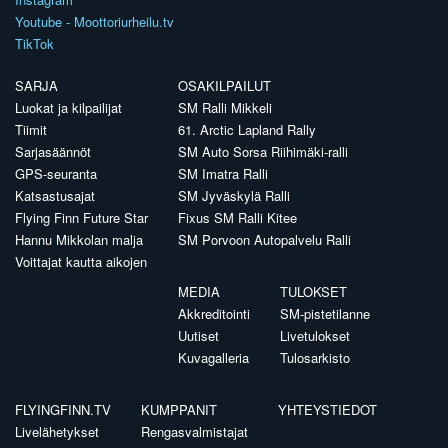
Youtube - Moottoriurheilu.tv
TikTok
SARJA
OSAKILPAILUT
Luokat ja kilpailijat
SM Ralli Mikkeli
Tiimit
61. Arctic Lapland Rally
Sarjasäännöt
SM Auto Sorsa Riihimäki-ralli
GPS-seuranta
SM Imatra Ralli
Katsastusajat
SM Jyväskylä Ralli
Flying Finn Future Star
Fixus SM Ralli Kitee
Hannu Mikkolan malja
SM Porvoon Autopalvelu Ralli
Voittajat kautta aikojen
MEDIA
TULOKSET
Akkreditointi
SM-pistetilanne
Uutiset
Livetulokset
Kuvagalleria
Tulosarkisto
FLYINGFINN.TV
KUMPPANIT
YHTEYSTIEDOT
Livelähetykset
Rengasvalmistajat