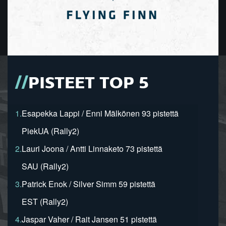
PISTEET TOP 5
1.
Esapekka Lappi / Enni Mälkönen 93 pistettä
PiekUA (Rally2)
2.
Lauri Joona / Antti Linnaketo 73 pistettä
SAU (Rally2)
3.
Patrick Enok / Silver Simm 59 pistettä
EST (Rally2)
4.
Jaspar Vaher / Rait Jansen 51 pistettä