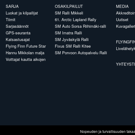
SARJA
OSAKILPAILUT
MEDIA
Luokat ja kilpailijat
SM Ralli Mikkeli
Akkreditoin
Tiimit
61. Arctic Lapland Rally
Uutiset
Sarjasäännöt
SM Auto Sorsa Riihimäki-ralli
Kuvagaller
GPS-seuranta
SM Imatra Ralli
Katsastusajat
SM Jyväskylä Ralli
FLYINGFI
Flying Finn Future Star
Fixus SM Ralli Kitee
Livelähety
Hannu Mikkolan malja
SM Porvoon Autopalvelu Ralli
Voittajat kautta aikojen
YHTEYST
Nopeuden ja turvallisuuden taka