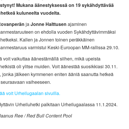
stynyt! Mukana äänestyksessä on 19 sykähdyttävää
uhetkeä kuluneelta vuodelta.
Rovanperän
ja
Jonne Halttusen
ajaminen
anmestaruuteen on ehdolla vuoden Sykähdyttävimmäksi
uhetkeksi. Kallen ja Jonnen toinen peräkkäinen
anmestaruus varmistui Keski-Euroopan MM-rallissa 29.10.
ä voit vaikuttaa äänestämällä siihen, mikä upeista
hetkistä oli ylitse muiden. Voit äänestää suosikkiasi 30.11.
, jonka jälkeen kymmenen eniten ääniä saanutta hetkeä
 seuraavaan vaiheeseen.
ä voit Urheilugaalan sivuilla.
ttävin Urheiluhetki palkitaan Urheilugaalassa 11.1.2024.
Jaanus Ree / Red Bull Content Pool