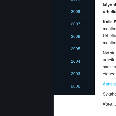
käynni
2008
urheil
Kalle 
2007
maailm
Urheil
2006
maailm
2005
Nyt sin
urheilu
2004
saakka
2003
etenee
Äänestä
2002
Sykähdy
Kuva: 