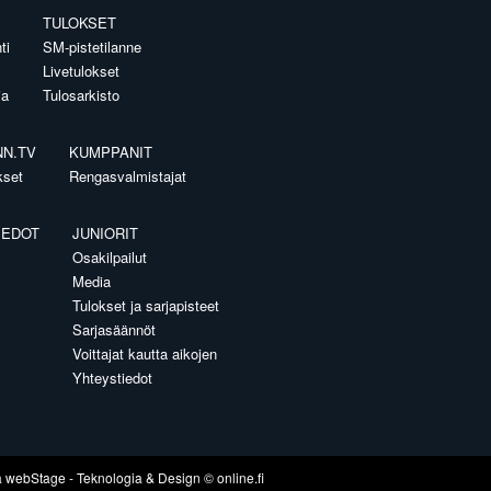
TULOKSET
ti
SM-pistetilanne
Livetulokset
ia
Tulosarkisto
NN.TV
KUMPPANIT
kset
Rengasvalmistajat
IEDOT
JUNIORIT
Osakilpailut
Media
Tulokset ja sarjapisteet
Sarjasäännöt
Voittajat kautta aikojen
Yhteystiedot
a
webStage
- Teknologia & Design ©
online.fi