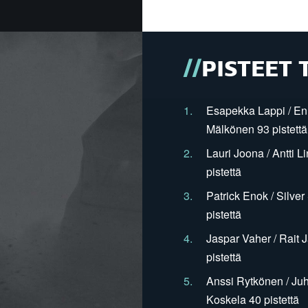
PISTEET 
1.
Esapekka Lappi / En
Mälkönen 93 pistettä
2.
Lauri Joona / Antti L
pistettä
3.
Patrick Enok / Silve
pistettä
4.
Jaspar Vaher / Rait 
pistettä
5.
Anssi Rytkönen / Juh
Koskela 40 pistettä