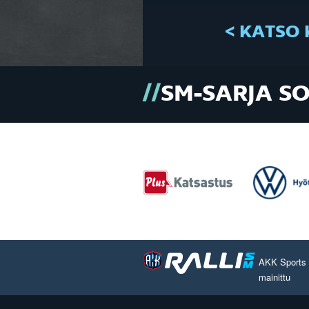
< KATSO 
SM-SARJA S
AKK Sports O
mainittu