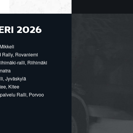
ERI 2026
Mikkeli
d Rally, Rovaniemi
himäki-ralli, Riihimäki
matra
i, Jyväskylä
ee, Kitee
alvelu Ralli, Porvoo