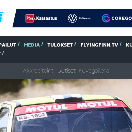
PAILUT
MEDIA
TULOKSET
FLYINGFINN.TV
K
T
Akkreditointi
Uutiset
Kuvagalleria