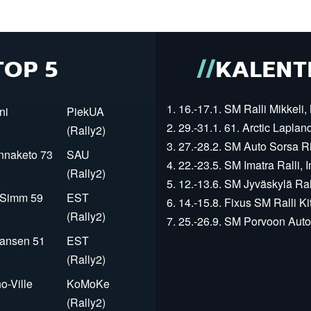
TOP 5
KALENT
1. 16.-17.1. SM Ralli Mikkeli, 
ni
PiekUA
2. 29.-31.1. 61. Arctic Laplan
(Rally2)
3. 27.-28.2. SM Auto Sorsa Rii
innaketo 73
SAU
4. 22.-23.5. SM Imatra Ralli, I
(Rally2)
5. 12.-13.6. SM Jyväskylä Rall
r Simm 59
EST
6. 14.-15.8. Fixus SM Ralli Kit
(Rally2)
7. 25.-26.9. SM Porvoon Autop
Jansen 51
EST
(Rally2)
o-Ville
KoMoKe
(Rally2)