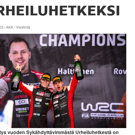
RHEILUHETKEKSI
3 / AKK / Viestintä
ys vuoden Sykähdyttävimmästä Urheiluhetkestä on