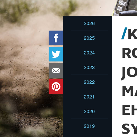
2026
K
2025
R
2024
2023
J
2022
M
2021
E
2020
S
2019