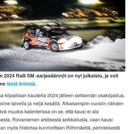
 2024 Ralli SM -sarjasäännöt on nyt julkaistu, ja voit
 ne
tästä linkistä
.
a kilpaillaan kaudella 2024 jälleen seitsemän osakilpailua,
kolme talvella ja neljä kesällä. Aikaisempiin vuosiin nähden
ävä muutos kalenterissa on se, että kausi ei ala
esta, Rovaniemen arktisesta seikkailusta, vaan kausi
aan myös historiaa kunnioittaen Riihimäeltä, perinteisestä