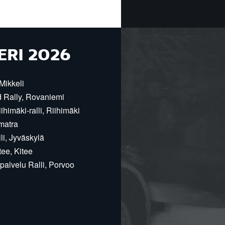
ERI 2026
Mikkeli
d Rally, Rovaniemi
himäki-ralli, Riihimäki
matra
i, Jyväskylä
ee, Kitee
alvelu Ralli, Porvoo