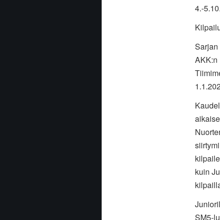
4.-5.1
Kilpail
Sarjan
AKK:n K
Tiimime
1.1.20
Kaudel
aikais
Nuorten
siirtym
kilpail
kuin Ju
kilpail
Juniori
SM5-luo