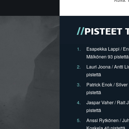
PISTEET 
1.
Esapekka Lappi / En
Mälkönen 93 pistettä
2.
Lauri Joona / Antti L
pistettä
3.
Patrick Enok / Silve
pistettä
4.
Jaspar Vaher / Rait 
pistettä
5.
Anssi Rytkönen / Juh
Koskela 40 pistettä