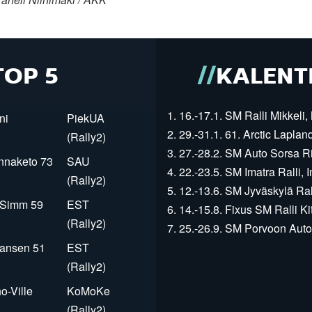
TOP 5
KALENT
1. 16.-17.1. SM Ralli Mikkeli, 
ni
PiekUA
2. 29.-31.1. 61. Arctic Laplan
(Rally2)
3. 27.-28.2. SM Auto Sorsa Rii
innaketo 73
SAU
4. 22.-23.5. SM Imatra Ralli, I
(Rally2)
5. 12.-13.6. SM Jyväskylä Rall
r Simm 59
EST
6. 14.-15.8. Fixus SM Ralli Kit
(Rally2)
7. 25.-26.9. SM Porvoon Autop
Jansen 51
EST
(Rally2)
o-Ville
KoMoKe
(Rally2)