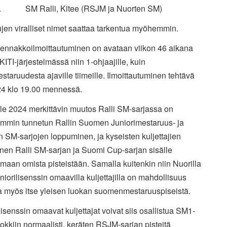
0. SM Ralli, Kitee (RSJM ja Nuorten SM)
ujen viralliset nimet saattaa tarkentua myöhemmin.
 ennakkoilmoittautuminen on avataan viikon 46 aikana
ITI-järjestelmässä niin 1-ohjaajille, kuin
staruudesta ajaville tiimeille. Ilmoittautuminen tehtävä
24 klo 19.00 mennessä.
le 2024 merkittävin muutos Ralli SM-sarjassa on
emmin tunnetun Rallin Suomen Juniorimestaruus- ja
 SM-sarjojen loppuminen, ja kyseisten kuljettajien
inen Ralli SM-sarjan ja Suomi Cup-sarjan sisälle
emaan omista pisteistään. Samalla kuitenkin niin Nuorilla
niorilisenssin omaavilla kuljettajilla on mahdollisuus
la myös itse yleisen luokan suomenmestaruuspiseistä.
lisenssin omaavat kuljettajat voivat siis osallistua SM1-
kkiin normaalisti, keräten RSJM-sarjan pisteitä