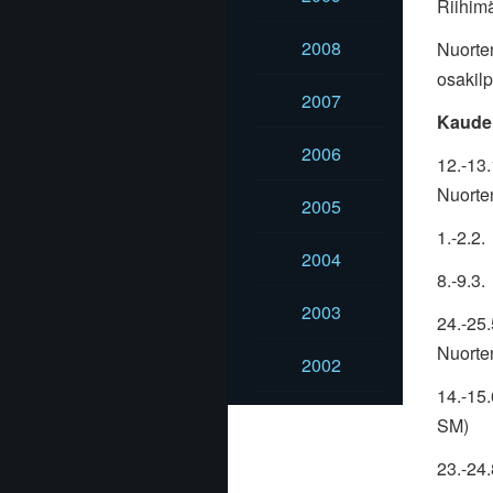
Riihimä
2008
Nuorten
osakilp
2007
Kauden
2006
12.-13
Nuorte
2005
1.-2.2
2004
8.-9.3
2003
24.-25
Nuorte
2002
14.-15
SM)
23.-24