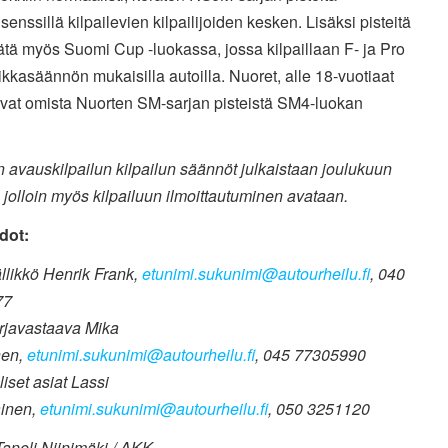
lisenssillä kilpailevien kilpailijoiden kesken. Lisäksi pisteitä
ätä myös Suomi Cup -luokassa, jossa kilpaillaan F- ja Pro
ikkasäännön mukaisilla autoilla. Nuoret, alle 18-vuotiaat
evat omista Nuorten SM-sarjan pisteistä SM4-luokan
.
avauskilpailun kilpailun säännöt julkaistaan joulukuun
 jolloin myös kilpailuun ilmoittautuminen avataan.
dot:
llikkö Henrik Frank,
etunimi.sukunimi@autourheilu.fi
, 040
9977
rjavastaava Mika
nen,
etunimi.sukunimi@autourheilu.fi
, 045 77305990
iset asiat Lassi
ainen,
etunimi.sukunimi@autourheilu.fi
, 050 3251120
aneli Niinimäki / AKK