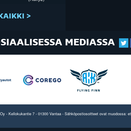
KAIKKI >
OSIAALISESSA MEDIASSA
y - Kellokukantie 7 - 01300 Vantaa - Sähköpostiosoitteet ovat muodossa: etun