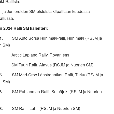
ki-Rallista.
 ja Junioreiden SM-pisteistä kilpaillaan kuudessa
ailussa.
 2024 Ralli SM kalenteri:
.1. SM Auto Sorsa Riihimäki-ralli, Riihimäki (RSJM ja
n SM)
. Arctic Lapland Rally, Rovaniemi
. SM Tuuri Ralli, Alavus (RSJM ja Nuorten SM)
.5. SM Mad-Croc Länsirannikon Ralli, Turku (RSJM ja
n SM)
.6. SM Pohjanmaa Ralli, Seinäjoki (RSJM ja Nuorten
.8. SM Ralli, Lahti (RSJM ja Nuorten SM)