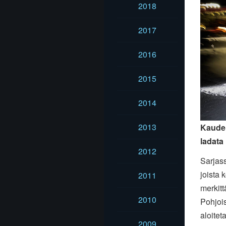
2018
2017
2016
2015
2014
2013
Kauden
ladata
2012
Sarjass
joista 
2011
merkitt
2010
Pohjois
aloitet
2009