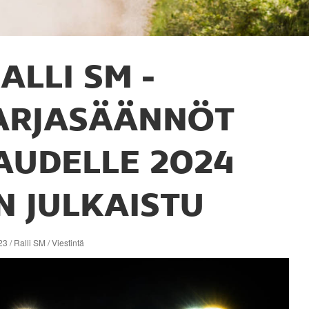
ALLI SM -
ARJASÄÄNNÖT
AUDELLE 2024
N JULKAISTU
3 / Ralli SM / Viestintä