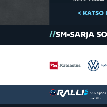
< KATSO 
SM-SARJA S
AKK Sports O
mainittu