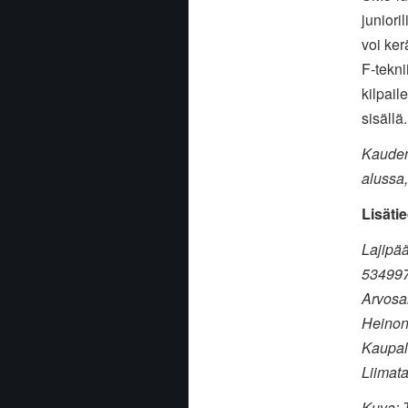
juniori
voi ker
F-tekni
kilpail
sisällä
Kauden 
alussa,
Lisätie
Lajipää
534
Arvosa
Heino
Kaupall
Liimat
Kuva: T