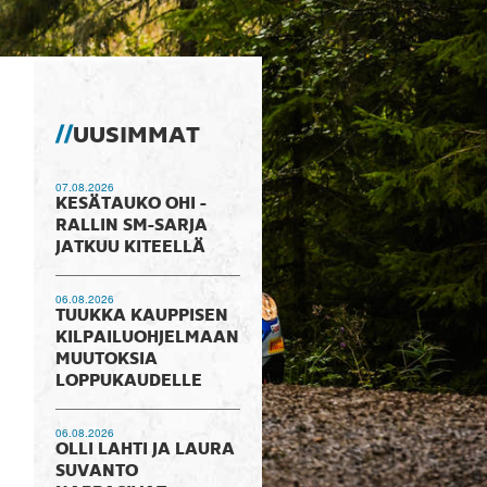
UUSIMMAT
07.08.2026
KESÄTAUKO OHI -
RALLIN SM-SARJA
JATKUU KITEELLÄ
06.08.2026
TUUKKA KAUPPISEN
KILPAILUOHJELMAAN
MUUTOKSIA
LOPPUKAUDELLE
06.08.2026
OLLI LAHTI JA LAURA
SUVANTO