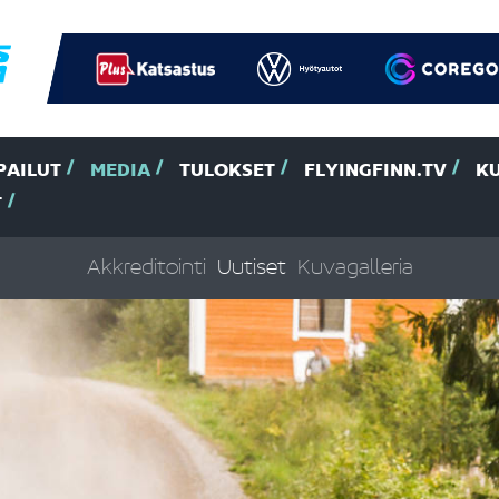
PAILUT
MEDIA
TULOKSET
FLYINGFINN.TV
K
T
Akkreditointi
Uutiset
Kuvagalleria