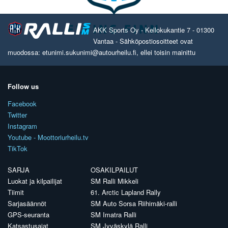
AKK Sports Oy - Kellokukantie 7 - 01300
Vantaa - Sähköpostiosoitteet ovat
muodossa: etunimi.sukunimi@autourheilu.fi, ellei toisin mainittu
Follow us
Facebook
Twitter
Instagram
Youtube - Moottoriurheilu.tv
TikTok
SARJA
OSAKILPAILUT
Luokat ja kilpailijat
SM Ralli Mikkeli
Tiimit
61. Arctic Lapland Rally
Sarjasäännöt
SM Auto Sorsa Riihimäki-ralli
GPS-seuranta
SM Imatra Ralli
Katsastusajat
SM Jyväskylä Ralli