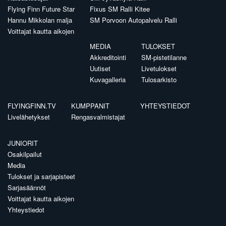
Flying Finn Future Star
Fixus SM Ralli Kitee
Hannu Mikkolan malja
SM Porvoon Autopalvelu Ralli
Voittajat kautta aikojen
MEDIA
TULOKSET
Akkreditointi
SM-pistetilanne
Uutiset
Livetulokset
Kuvagalleria
Tulosarkisto
FLYINGFINN.TV
KUMPPANIT
YHTEYSTIEDOT
Livelähetykset
Rengasvalmistajat
JUNIORIT
Osakilpailut
Media
Tulokset ja sarjapisteet
Sarjasäännöt
Voittajat kautta aikojen
Yhteystiedot