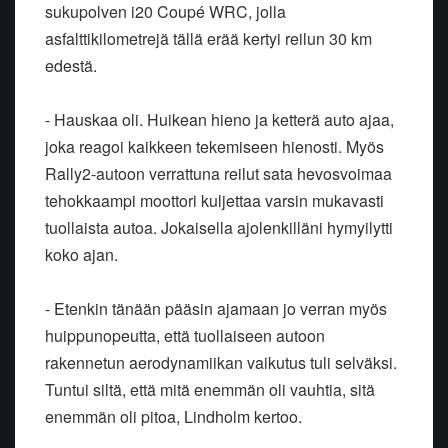
sukupolven i20 Coupé WRC, jolla
asfalttikilometrejä tällä erää kertyi reilun 30 km
edestä.
- Hauskaa oli. Huikean hieno ja ketterä auto ajaa,
joka reagoi kaikkeen tekemiseen hienosti. Myös
Rally2-autoon verrattuna reilut sata hevosvoimaa
tehokkaampi moottori kuljettaa varsin mukavasti
tuollaista autoa. Jokaisella ajolenkilläni hymyilytti
koko ajan.
- Etenkin tänään pääsin ajamaan jo verran myös
huippunopeutta, että tuollaiseen autoon
rakennetun aerodynamiikan vaikutus tuli selväksi.
Tuntui siltä, että mitä enemmän oli vauhtia, sitä
enemmän oli pitoa, Lindholm kertoo.