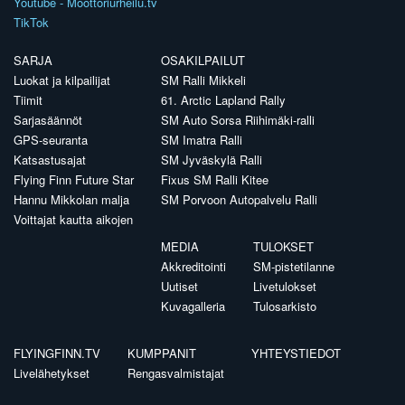
Youtube - Moottoriurheilu.tv
TikTok
SARJA
OSAKILPAILUT
Luokat ja kilpailijat
SM Ralli Mikkeli
Tiimit
61. Arctic Lapland Rally
Sarjasäännöt
SM Auto Sorsa Riihimäki-ralli
GPS-seuranta
SM Imatra Ralli
Katsastusajat
SM Jyväskylä Ralli
Flying Finn Future Star
Fixus SM Ralli Kitee
Hannu Mikkolan malja
SM Porvoon Autopalvelu Ralli
Voittajat kautta aikojen
MEDIA
TULOKSET
Akkreditointi
SM-pistetilanne
Uutiset
Livetulokset
Kuvagalleria
Tulosarkisto
FLYINGFINN.TV
KUMPPANIT
YHTEYSTIEDOT
Livelähetykset
Rengasvalmistajat