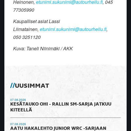
Heinonen,
etunimi.sukunimi@autourheilu.fi
, 045
77305990
Kaupalliset asiat Lassi
Liimatainen,
etunimi.sukunimi@autourheilu.fi
,
0
50 3251120
Kuva: Taneli Niinimäki / AKK
UUSIMMAT
07.08.2026
KESÄTAUKO OHI - RALLIN SM-SARJA JATKUU
KITEELLÄ
07.08.2026
AATU HAKALEHTO JUNIOR WRC -SARJAAN