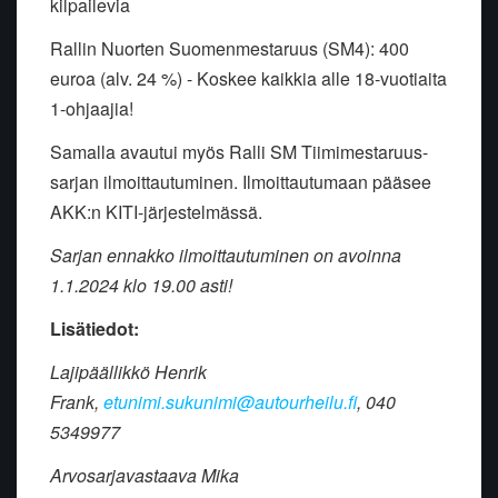
kilpailevia
Rallin Nuorten Suomenmestaruus (SM4): 400
euroa (alv. 24 %) - Koskee kaikkia alle 18-vuotiaita
1-ohjaajia!
Samalla avautui myös Ralli SM Tiimimestaruus-
sarjan ilmoittautuminen. Ilmoittautumaan pääsee
AKK:n KITI-järjestelmässä.
Sarjan ennakko ilmoittautuminen on avoinna
1.1.2024 klo 19.00 asti!
Lisätiedot:
Lajipäällikkö Henrik
Frank,
etunimi.sukunimi@autourheilu.fi
, 040
5349977
Arvosarjavastaava Mika