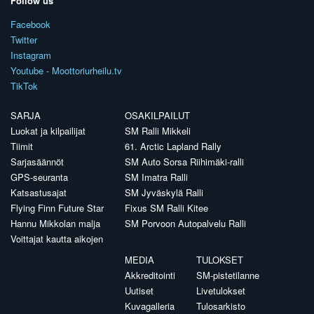
Follow us
Facebook
Twitter
Instagram
Youtube - Moottoriurheilu.tv
TikTok
SARJA
OSAKILPAILUT
Luokat ja kilpailijat
SM Ralli Mikkeli
Tiimit
61. Arctic Lapland Rally
Sarjasäännöt
SM Auto Sorsa Riihimäki-ralli
GPS-seuranta
SM Imatra Ralli
Katsastusajat
SM Jyväskylä Ralli
Flying Finn Future Star
Fixus SM Ralli Kitee
Hannu Mikkolan malja
SM Porvoon Autopalvelu Ralli
Voittajat kautta aikojen
MEDIA
TULOKSET
Akkreditointi
SM-pistetilanne
Uutiset
Livetulokset
Kuvagalleria
Tulosarkisto