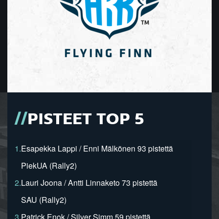
PISTEET TOP 5
1.
Esapekka Lappi / Enni Mälkönen 93 pistettä
PiekUA (Rally2)
2.
Lauri Joona / Antti Linnaketo 73 pistettä
SAU (Rally2)
3.
Patrick Enok / Silver Simm 59 pistettä