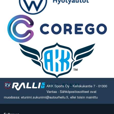
AKK Sports Oy - Kellokukantie 7 - 01300
Vantaa - Sähköpostiosoitteet ovat
muodossa: etunimi.sukunimi@autourheilu.fi, ellei toisin mainittu