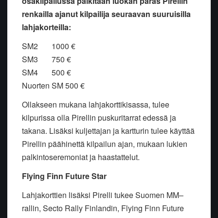
osakilpailussa palkitaan luokan paras Pirellin
renkailla ajanut kilpailija seuraavan suuruisilla
lahjakorteilla:
SM2 1000 €
SM3 750 €
SM4 500 €
Nuorten SM 500 €
Ollakseen mukana lahjakorttikisassa, tulee
kilpurissa olla Pirellin puskuritarrat edessä ja
takana. Lisäksi kuljettajan ja kartturin tulee käyttää
Pirellin päähinettä kilpailun ajan, mukaan lukien
palkintoseremoniat ja haastattelut.
Flying Finn Future Star
Lahjakorttien lisäksi Pirelli tukee Suomen MM–
rallin, Secto Rally Finlandin, Flying Finn Future