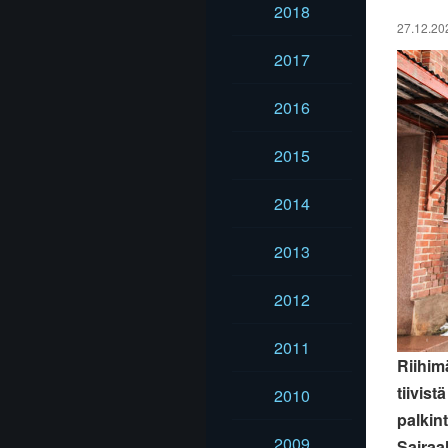
2018
27.12.202
2017
2016
2015
2014
2013
2012
2011
Riihim
tiivist
2010
palkint
2009
Sairaa