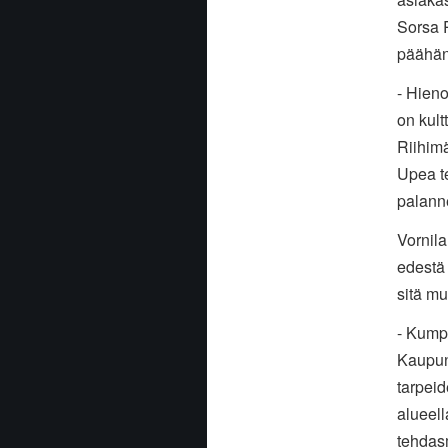
Sorsa R
päähän
- Hieno
on kult
Riihimä
Upea te
palanne
Vornila
edestä 
sitä mu
- Kump
Kaupun
tarpeid
alueell
tehdasm