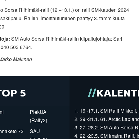
 Sorsa Riihimäki-ralli (12.–13.1.) on ralli SM-kauden 2024
akilpailu. Ralliin ilmoittautuminen päättyy 3. tammikuuta
:00.
toja:
SM Auto Sorsa Riihimäki-rallin kilpailujohtaja; Sari
, 040 503 6764.
Marko Mäkinen
TOP 5
KALENT
1. 16.-17.1. SM Ralli Mikkeli, 
ni
PiekUA
2. 29.-31.1. 61. Arctic Laplan
(Rally2)
3. 27.-28.2. SM Auto Sorsa Rii
innaketo 73
SAU
4. 22.-23.5. SM Imatra Ralli, I