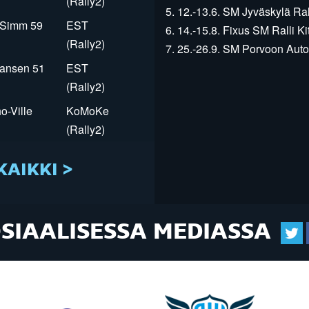
(Rally2)
5. 12.-13.6. SM Jyväskylä Rall
r Simm 59
EST
6. 14.-15.8. Fixus SM Ralli Kit
(Rally2)
7. 25.-26.9. SM Porvoon Autop
Jansen 51
EST
(Rally2)
o-Ville
KoMoKe
(Rally2)
KAIKKI >
OSIAALISESSA MEDIASSA