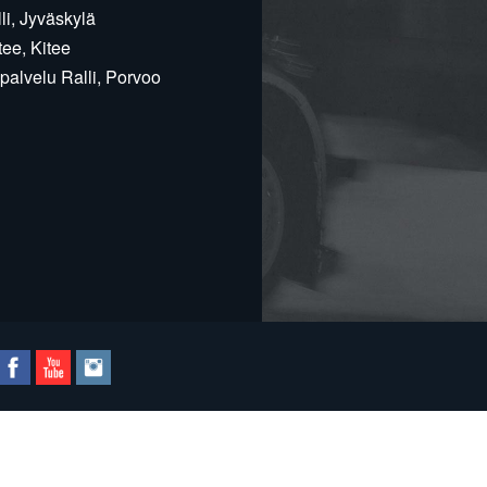
i, Jyväskylä
ee, Kitee
alvelu Ralli, Porvoo