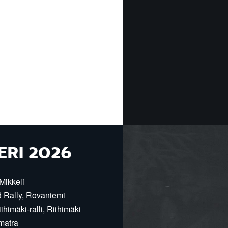
ERI 2026
Mikkeli
d Rally, Rovaniemi
himäki-ralli, Riihimäki
matra