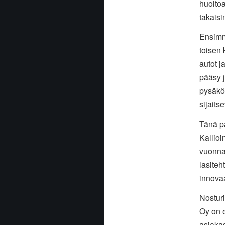
huoltoa
takaisi
Ensimmä
toisen 
autot j
pääsy j
pysäköi
sijaits
Tänä p
Kallioi
vuonna 
lasiteh
innova
Nosturi
Oy on e
asiaka