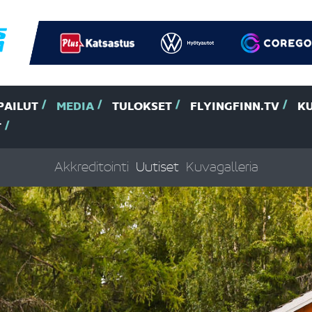
PAILUT
MEDIA
TULOKSET
FLYINGFINN.TV
K
T
Akkreditointi
Uutiset
Kuvagalleria