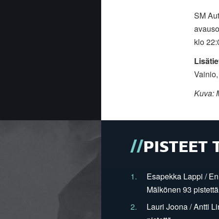
SM Auto
avausos
klo 22
Lisätie
Vainio
Kuva: 
PISTEET 
1.
Esapekka Lappi / En
Mälkönen 93 pistettä
2.
Lauri Joona / Antti L