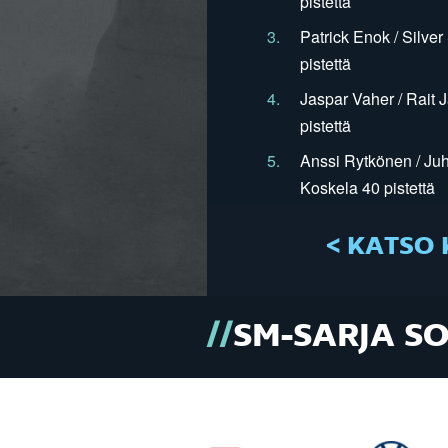
pistettä
3.
Patrick Enok / Silve
pistettä
4.
Jaspar Vaher / Rait 
pistettä
5.
Anssi Rytkönen / Juh
Koskela 40 pistettä
< KATSO 
SM-SARJA S