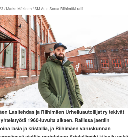
3 / Marko Mäkinen / SM Auto Sorsa Riihimäki-ralli
äen Lasitehdas ja Riihimäen Urheiluautoilijat ry tekivät
ä yhteistyötä 1960-luvulta alkaen. Rallissa jaettiin
oina lasia ja kristallia, ja Riihimäen varuskunnan
lanmäessä ajettiin perinteinen Kristallimäki-kilpailu sekä