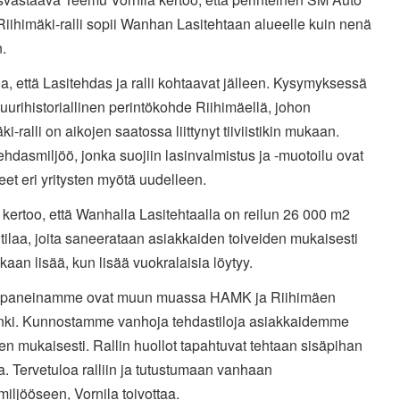
iihimäki-ralli sopii Wanhan Lasitehtaan alueelle kuin nenä
.
a, että Lasitehdas ja ralli kohtaavat jälleen. Kysymyksessä
tuurihistoriallinen perintökohde Riihimäellä, johon
ki-ralli on aikojen saatossa liittynyt tiiviistikin mukaan.
hdasmiljöö, jonka suojiin lasinvalmistus ja -muotoilu ovat
et eri yritysten myötä uudelleen.
 kertoo, että Wanhalla Lasitehtaalla on reilun 26 000 m2
tilaa, joita saneerataan asiakkaiden toiveiden mukaisesti
kaan lisää, kun lisää vuokralaisia löytyy.
paneinamme ovat muun muassa HAMK ja Riihimäen
ki. Kunnostamme vanhoja tehdastiloja asiakkaidemme
en mukaisesti. Rallin huollot tapahtuvat tehtaan sisäpihan
a. Tervetuloa ralliin ja tutustumaan vanhaan
iljööseen, Vornila toivottaa.