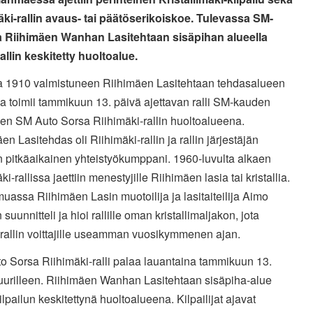
äki-rallin avaus- tai päätöserikoiskoe. Tulevassa SM-
sa Riihimäen Wanhan Lasitehtaan sisäpihan alueella
rallin keskitetty huoltoalue.
 1910 valmistuneen Riihimäen Lasitehtaan tehdasalueen
a toimii tammikuun 13. päivä ajettavan ralli SM-kauden
en SM Auto Sorsa Riihimäki-rallin huoltoalueena.
en Lasitehdas oli Riihimäki-rallin ja rallin järjestäjän
n pitkäaikainen yhteistyökumppani. 1960-luvulta alkaen
ki-rallissa jaettiin menestyjille Riihimäen lasia tai kristallia.
assa Riihimäen Lasin muotoilija ja lasitaiteilija Aimo
 suunnitteli ja hioi rallille oman kristallimaljakon, jota
n rallin voittajille useamman vuosikymmenen ajan.
o Sorsa Riihimäki-ralli palaa lauantaina tammikuun 13.
juurilleen. Riihimäen Wanhan Lasitehtaan sisäpiha-alue
kilpailun keskitettynä huoltoalueena. Kilpailijat ajavat