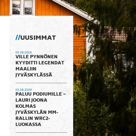
UUSIMMAT
05.08.2026
VILLE PYNNÖNEN
KYYDITTI LEGENDAT
MAALIIN
JYVÄSKYLÄSSÄ
03.08.2026
PALUU PODIUMILLE –
LAURI JOONA
KOLMAS
JYVÄSKYLÄN MM-
RALLIN WRC2-
LUOKASSA