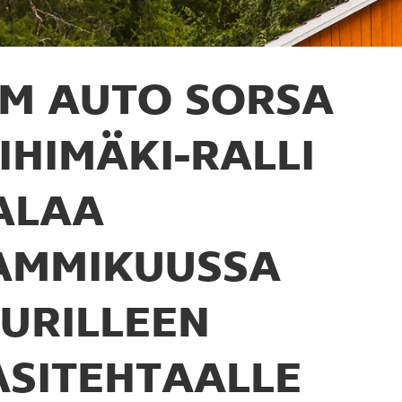
M AUTO SORSA
IIHIMÄKI-RALLI
ALAA
AMMIKUUSSA
UURILLEEN
ASITEHTAALLE