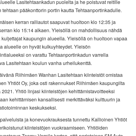
lueelle Lasitehtaankadun puolelta ja he poistuvat reitille
n tehtaan pääkonttorin portin kautta Tehtaanportinkadulle.
isen kerran ralliautot saapuvat huoltoon klo 12:35 ja
kerran klo 15:14 alkaen. Yleisöllä on mahdollisuus nähdä
a kuljettajat kaupungin alueella. Yleisöllä on huoltoon vapaa
a alueelle on hyvät kulkuyhteydet. Yleisön
ntialueeksi on varattu Tehtaanportinkadun varrella
eva Lasitehtaan koulun vanha urheilukenttä.
äivänä Riihimäen Wanhan Lasitehtaan kiinteistöt omistaa
nen Yhtiöt Oy, joka osti rakennukset Riihimäen kaupungilta
2021. Yhtiö linjasi kiinteistöjen kehittämistavoitteeksi
taan kehittämisen kansallisesti merkittäväksi kulttuurin ja
atiotoiminnan keskukseksi.
palveluista ja konevuokrauksesta tunnettu Kallioinen Yhtiöt
rikoistunut kiinteistöjen vuokraamiseen. Yhtiöiden
svastaava Teemu Vornila kertoo, että perinteinen SM Auto