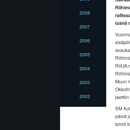
Riihim
2008
rallis
toimii 
2007
Vuonna
2006
sisäpih
avauks
2005
Riihimä
RiiUA:
2004
Riihimä
Muun mu
2003
Okkolin
2002
jaettii
SM Aut
päivä 
toimii 