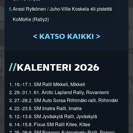
5.
Anssi Rytkönen / Juho-Ville Koskela 40 pistettä
KoMoKe (Rally2)
< KATSO KAIKKI >
KALENTERI 2026
1. 16.-17.1. SM Ralli Mikkeli, Mikkeli
2. 29.-31.1. 61. Arctic Lapland Rally, Rovaniemi
3. 27.-28.2. SM Auto Sorsa Riihimäki-ralli, Riihimäki
4. 22.-23.5. SM Imatra Ralli, Imatra
5. 12.-13.6. SM Jyväskylä Ralli, Jyväskylä
6. 14.-15.8. Fixus SM Ralli Kitee, Kitee
7. 25.-26.9. SM Porvoon Autopalvelu Ralli, Porvoo