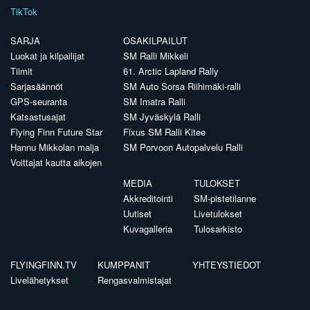
TikTok
SARJA
OSAKILPAILUT
Luokat ja kilpailijat
SM Ralli Mikkeli
Tiimit
61. Arctic Lapland Rally
Sarjasäännöt
SM Auto Sorsa Riihimäki-ralli
GPS-seuranta
SM Imatra Ralli
Katsastusajat
SM Jyväskylä Ralli
Flying Finn Future Star
Fixus SM Ralli Kitee
Hannu Mikkolan malja
SM Porvoon Autopalvelu Ralli
Voittajat kautta aikojen
MEDIA
TULOKSET
Akkreditointi
SM-pistetilanne
Uutiset
Livetulokset
Kuvagalleria
Tulosarkisto
FLYINGFINN.TV
KUMPPANIT
YHTEYSTIEDOT
Livelähetykset
Rengasvalmistajat