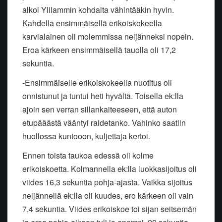
alkoi Ylilammin kohdalta vähintääkin hyvin.
Kahdella ensimmäisellä erikoiskokeella
karvialainen oli molemmissa neljänneksi nopein.
Eroa kärkeen ensimmäisellä tauolla oli 17,2
sekuntia.
-Ensimmäiselle erikoiskokeella nuotitus oli
onnistunut ja tuntui heti hyvältä. Toisella ek:lla
ajoin sen verran sillankaiteeseen, että auton
etupääästä vääntyi raidetanko. Vahinko saatiin
huollossa kuntooon, kuljettaja kertoi.
Ennen toista taukoa edessä oli kolme
erikoiskoetta. Kolmannella ek:lla luokkasijoitus oli
viides 16,3 sekuntia pohja-ajasta. Vaikka sijoitus
neljännellä ek:lla oli kuudes, ero kärkeen oli vain
7,4 sekuntia. Viides erikoiskoe toi sijan seitsemän