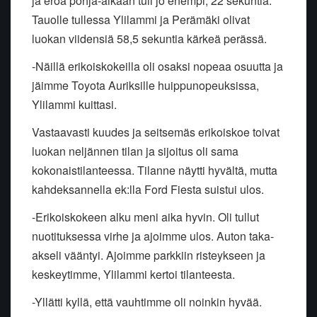
ja eroa pohja-aikaan tuli jo enempi, 22 sekuntia.
Tauolle tullessa Ylilammi ja Perämäki olivat
luokan viidensiä 58,5 sekuntia kärkeä perässä.
-Näillä erikoiskokeilla oli osaksi nopeaa osuutta ja
jäimme Toyota Auriksille huippunopeuksissa,
Ylilammi kuittasi.
Vastaavasti kuudes ja seitsemäs erikoiskoe toivat
luokan neljännen tilan ja sijoitus oli sama
kokonaistilanteessa. Tilanne näytti hyvältä, mutta
kahdeksannella ek:lla Ford Fiesta suistui ulos.
-Erikoiskokeen alku meni aika hyvin. Oli tullut
nuotituksessa virhe ja ajoimme ulos. Auton taka-
akseli vääntyi. Ajoimme parkkiin risteykseen ja
keskeytimme, Ylilammi kertoi tilanteesta.
-Yllätti kyllä, että vauhtimme oli noinkin hyvää.