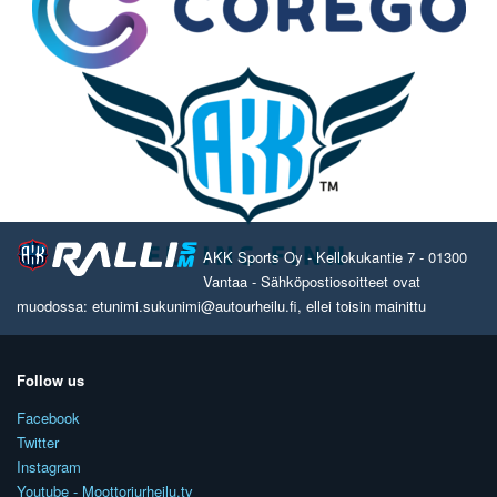
AKK Sports Oy - Kellokukantie 7 - 01300
Vantaa - Sähköpostiosoitteet ovat
muodossa: etunimi.sukunimi@autourheilu.fi, ellei toisin mainittu
Follow us
Facebook
Twitter
Instagram
Youtube - Moottoriurheilu.tv