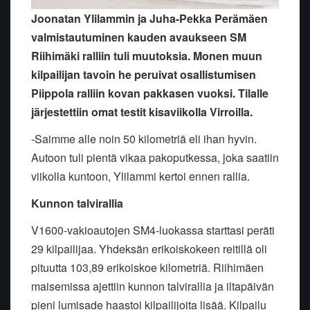
Joonatan Ylilammin ja Juha-Pekka Perämäen
valmistautuminen kauden avaukseen SM
Riihimäki ralliin tuli muutoksia. Monen muun
kilpailijan tavoin he peruivat osallistumisen
Piippola ralliin kovan pakkasen vuoksi. Tilalle
järjestettiin omat testit kisaviikolla Virroilla.
-Saimme alle noin 50 kilometriä eli ihan hyvin.
Autoon tuli pientä vikaa pakoputkessa, joka saatiin
viikolla kuntoon, Ylilammi kertoi ennen rallia.
Kunnon talvirallia
V1600-vakioautojen SM4-luokassa starttasi peräti
29 kilpailijaa. Yhdeksän erikoiskokeen reitillä oli
pituutta 103,89 erikoiskoe kilometriä. Riihimäen
maisemissa ajettiin kunnon talvirallia ja iltapäivän
pieni lumisade haastoi kilpailijoita lisää. Kilpailu