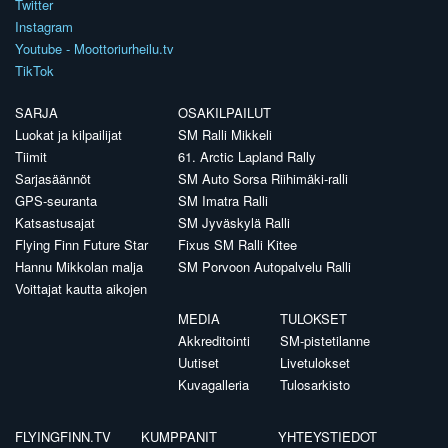
muodossa: etunimi.sukunimi@autourheilu.fi, ellei toisin mainittu
Follow us
Facebook
Twitter
Instagram
Youtube - Moottoriurheilu.tv
TikTok
SARJA
OSAKILPAILUT
Luokat ja kilpailijat
SM Ralli Mikkeli
Tiimit
61. Arctic Lapland Rally
Sarjasäännöt
SM Auto Sorsa Riihimäki-ralli
GPS-seuranta
SM Imatra Ralli
Katsastusajat
SM Jyväskylä Ralli
Flying Finn Future Star
Fixus SM Ralli Kitee
Hannu Mikkolan malja
SM Porvoon Autopalvelu Ralli
Voittajat kautta aikojen
MEDIA
TULOKSET