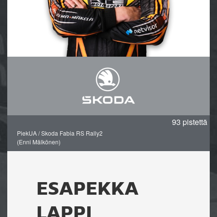
tä
93 pistettä
PiekUA / Skoda Fabia RS Rally2
(Enni Mälkönen)
ESAPEKKA
LAPPI