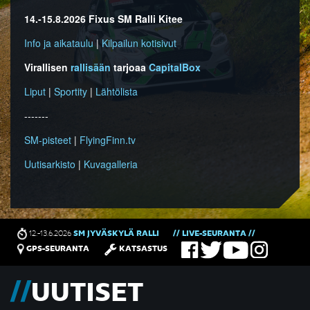
14.-15.8.2026 Fixus SM Ralli Kitee
Info ja aikataulu
|
Kilpailun kotisivut
Virallisen
rallisään
tarjoaa
CapitalBox
Liput
|
Sportity
|
Lähtölista
-------
SM-pisteet
|
FlyingFinn.tv
Uutisarkisto
|
Kuvagalleria
12.-13.6.2026
SM JYVÄSKYLÄ RALLI
// LIVE-SEURANTA //
GPS-SEURANTA
KATSASTUS
UUTISET