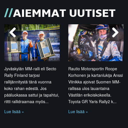
AIEMMAT UUTISET
Previous
Next
Jyväskylän MM-ralli eli Secto
Rautio Motorsportin Roope
Su
Rally Finland tarjosi
Korhonen ja kartanlukija Anssi
vu
rallijännitystä tänä vuonna
Viinikka ajoivat Suomen MM-
su
koko rahan edestä. Jos
rallissa ulos lauantaina
pä
pääluokassa sattui ja tapahtui,
Västilän erikoiskokeella.
oh
riitti rallidraamaa myös...
Toyota GR Yaris Rally2 k...
er
Lue lisää »
Lue lisää »
Lu