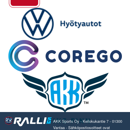
AKK Sports Oy - Kellokukantie 7 - 01300
Vantaa - Sähköpostiosoitteet ovat