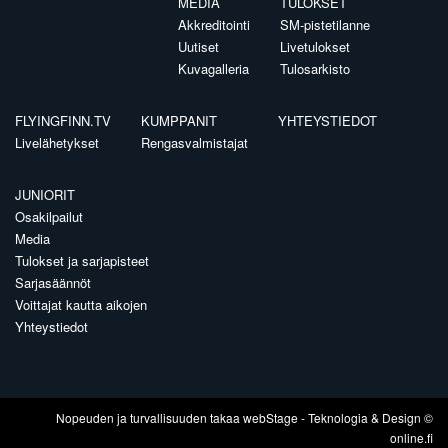
MEDIA
TULOKSET
Akkreditointi
SM-pistetilanne
Uutiset
Livetulokset
Kuvagalleria
Tulosarkisto
FLYINGFINN.TV
KUMPPANIT
YHTEYSTIEDOT
Livelähetykset
Rengasvalmistajat
JUNIORIT
Osakilpailut
Media
Tulokset ja sarjapisteet
Sarjasäännöt
Voittajat kautta aikojen
Yhteystiedot
Nopeuden ja turvallisuuden takaa
webStage
- Teknologia & Design ©
online.fi