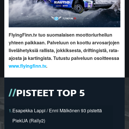
FlyingFinn.tv tuo suomalaisen moottoriurheilun
yhteen paikkaan. Palveluun on koottu arvosarjojen
livelähetyksiä rallista, jokkiksesta, driftingistä, rata-
ajosta ja kartingista. Tutustu palveluun osoitteessa
www.flyingfinn.tv
.
PISTEET TOP 5
1.
Esapekka Lappi / Enni Mälkönen 93 pistettä
PiekUA (Rally2)