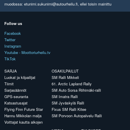
muodossa: etunimi.sukunimi@autourheilu.fi, ellei toisin mainittu
Follow us
Facebook
Twitter
Instagram
Youtube - Moottoriurheilu.tv
TikTok
SARJA
OSAKILPAILUT
Luokat ja kilpailijat
SM Ralli Mikkeli
Tiimit
61. Arctic Lapland Rally
Sarjasäännöt
SM Auto Sorsa Riihimäki-ralli
GPS-seuranta
SM Imatra Ralli
Katsastusajat
SM Jyväskylä Ralli
Flying Finn Future Star
Fixus SM Ralli Kitee
Hannu Mikkolan malja
SM Porvoon Autopalvelu Ralli
Voittajat kautta aikojen