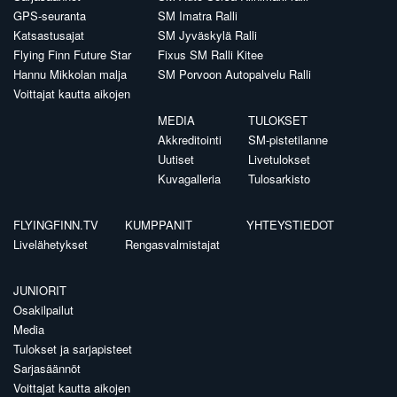
GPS-seuranta
SM Imatra Ralli
Katsastusajat
SM Jyväskylä Ralli
Flying Finn Future Star
Fixus SM Ralli Kitee
Hannu Mikkolan malja
SM Porvoon Autopalvelu Ralli
Voittajat kautta aikojen
MEDIA
TULOKSET
Akkreditointi
SM-pistetilanne
Uutiset
Livetulokset
Kuvagalleria
Tulosarkisto
FLYINGFINN.TV
KUMPPANIT
YHTEYSTIEDOT
Livelähetykset
Rengasvalmistajat
JUNIORIT
Osakilpailut
Media
Tulokset ja sarjapisteet
Sarjasäännöt
Voittajat kautta aikojen