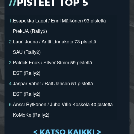
PISTEET TOP 5
1.
Esapekka Lappi / Enni Mälkönen 93 pistettä
PiekUA (Rally2)
2.
Lauri Joona / Antti Linnaketo 73 pistettä
SAU (Rally2)
3.
Patrick Enok / Silver Simm 59 pistettä
EST (Rally2)
4.
Jaspar Vaher / Rait Jansen 51 pistettä
EST (Rally2)
5.
Anssi Rytkönen / Juho-Ville Koskela 40 pistettä
KoMoKe (Rally2)
< KATSO KAIKKI >