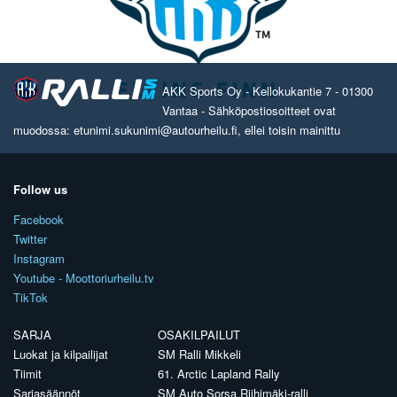
AKK Sports Oy - Kellokukantie 7 - 01300
Vantaa - Sähköpostiosoitteet ovat
muodossa: etunimi.sukunimi@autourheilu.fi, ellei toisin mainittu
Follow us
Facebook
Twitter
Instagram
Youtube - Moottoriurheilu.tv
TikTok
SARJA
OSAKILPAILUT
Luokat ja kilpailijat
SM Ralli Mikkeli
Tiimit
61. Arctic Lapland Rally
Sarjasäännöt
SM Auto Sorsa Riihimäki-ralli