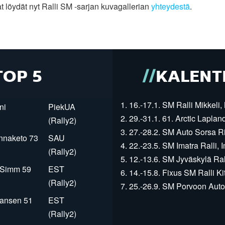
 löydät nyt Ralli SM -sarjan kuvagallerian
yhteydestä
.
TOP 5
KALENT
1. 16.-17.1. SM Ralli Mikkeli, 
ni
PiekUA
2. 29.-31.1. 61. Arctic Laplan
(Rally2)
3. 27.-28.2. SM Auto Sorsa Rii
innaketo 73
SAU
4. 22.-23.5. SM Imatra Ralli, I
(Rally2)
5. 12.-13.6. SM Jyväskylä Rall
r Simm 59
EST
6. 14.-15.8. Fixus SM Ralli Kit
(Rally2)
7. 25.-26.9. SM Porvoon Autop
Jansen 51
EST
(Rally2)