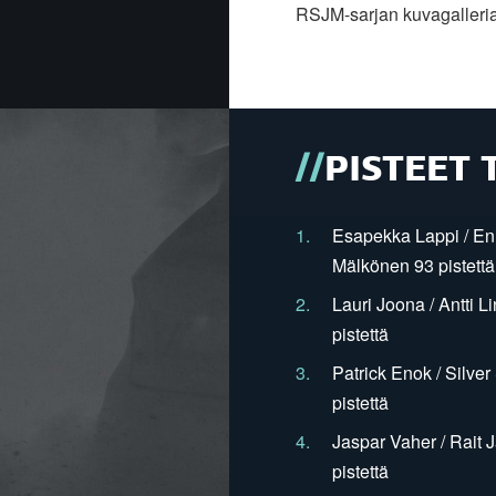
RSJM-sarjan kuvagalleriat
PISTEET 
1.
Esapekka Lappi / En
Mälkönen 93 pistettä
2.
Lauri Joona / Antti L
pistettä
3.
Patrick Enok / Silve
pistettä
4.
Jaspar Vaher / Rait 
pistettä