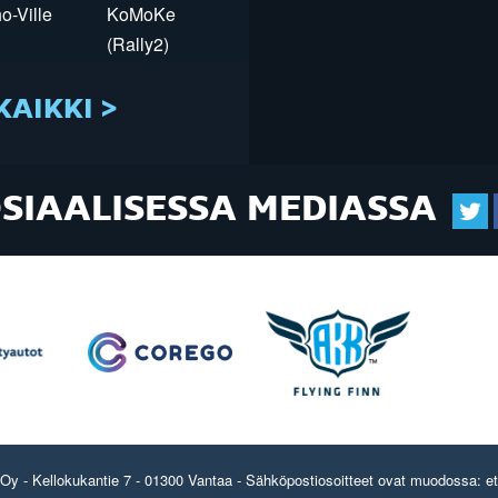
o-Ville
KoMoKe
(Rally2)
KAIKKI >
OSIAALISESSA MEDIASSA
y - Kellokukantie 7 - 01300 Vantaa - Sähköpostiosoitteet ovat muodossa: etun