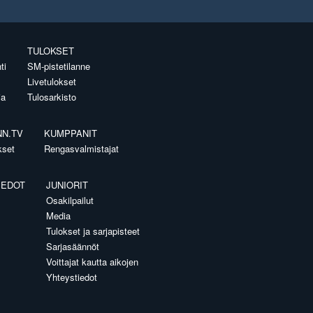
TULOKSET
ti
SM-pistetilanne
Livetulokset
ia
Tulosarkisto
NN.TV
KUMPPANIT
kset
Rengasvalmistajat
IEDOT
JUNIORIT
Osakilpailut
Media
Tulokset ja sarjapisteet
Sarjasäännöt
Voittajat kautta aikojen
Yhteystiedot