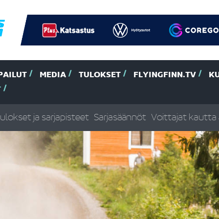
PAILUT
MEDIA
TULOKSET
FLYINGFINN.TV
K
T
ulokset ja sarjapisteet
Sarjasäännöt
Voittajat kautta 