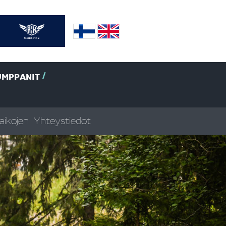
UMPPANIT
aikojen
Yhteystiedot