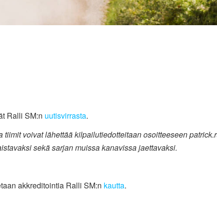
ät Ralli SM:n
uutisvirrasta
.
a tiimit voivat lähettää kilpailutiedotteitaan osoitteeseen patric
lkaistavaksi sekä sarjan muissa kanavissa jaettavaksi.
taan akkreditointia Ralli SM:n
kautta
.