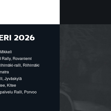
ERI 2026
Mikkeli
d Rally, Rovaniemi
himäki-ralli, Riihimäki
matra
i, Jyväskylä
ee, Kitee
alvelu Ralli, Porvoo