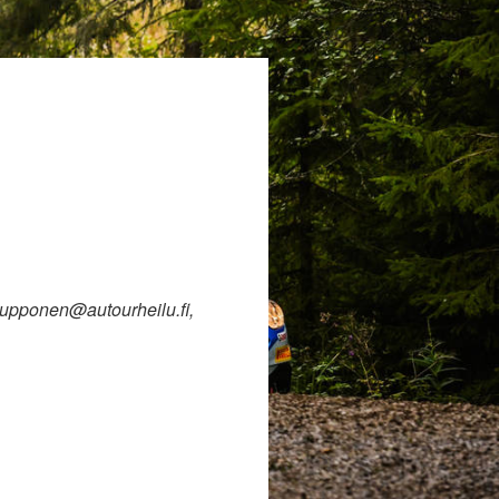
k.rupponen@autourheilu.fi,