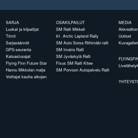
SARJA
OSAKILPAILUT
MEDIA
Luokat ja kilpailijat
SM Ralli Mikkeli
Akkreditoin
Tiimit
61. Arctic Lapland Rally
Uutiset
Sarjasäännöt
SM Auto Sorsa Riihimäki-ralli
Kuvagaller
GPS-seuranta
SM Imatra Ralli
Katsastusajat
SM Jyväskylä Ralli
FLYINGFI
Flying Finn Future Star
Fixus SM Ralli Kitee
Livelähety
Hannu Mikkolan malja
SM Porvoon Autopalvelu Ralli
Voittajat kautta aikojen
YHTEYST