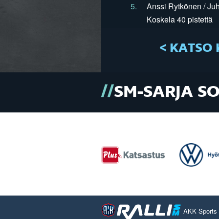
5.
Anssi Rytkönen / Juh
Koskela 40 pistettä
< KATSO 
SM-SARJA S
AKK Sports O