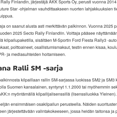
ally Finlandin, järjestäjä AKK Sports Oy, perusti vuonna 2014 lu
Future Star -ohjelman vauhdittaakseen nuorten lahjakkuuksien tie
uippua.
taja on saanut alusta asti merkittävän palkinnon. Vuonna 2025 pa
 vuoden 2025 Secto Rally Finlandiin. Voittaja pääsee näyttämä
ellä kilpailupaketilla, sisältäen M-Sportin Ford Fiesta Rally3 -auto
aat, polttoaineet, osallistumismaksut, testin ennen kisaa, kou
PR- ja mediasuhteiden hoitamiseen.
ana Ralli SM -sarja
palkinnosta kilpaillaan rallin SM-sarjassa luokissa SM2 ja SM3 
e olla Suomen kansalainen, syntynyt 1.1.2000 tai myöhemmin sek
AKK:n myöntämällä kilpailijalisenssillä (lisenssiluokka Yleinen).
neljän ensimmäisen osakilpailun perusteella. Näiden suoritusten 
iseen järjestettävään valintakokeeseen, jossa heidän taitonsa ja