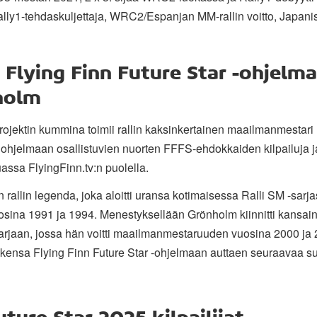
ly1-tehdaskuljettaja, WRC2/Espanjan MM-rallin voitto, Japaniss
Flying Finn Future Star -ohjel
holm
projektin kummina toimii rallin kaksinkertainen maailmanmestar
 ohjelmaan osallistuvien nuorten FFFS-ehdokkaiden kilpailuja
ssa FlyingFinn.tv:n puolella.
allin legenda, joka aloitti uransa kotimaisessa Ralli SM -sarjas
na 1991 ja 1994. Menestyksellään Grönholm kiinnitti kansain
rjaan, jossa hän voitti maailmanmestaruuden vuosina 2000 ja 
kensa Flying Finn Future Star -ohjelmaan auttaen seuraavaa s