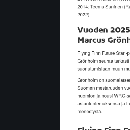
2014: Teemu Suninen (Ral
2022)
Vuoden 2025 
Marcus Grön
Flying Finn Future Star -
Grönholm seuraa tarkasti
suoriutumisiaan muun mua
Grönholm on suomalaisen r
Suomen mestaruuden vuosi
huomion ja nousi WRC-sa
asiantuntemuksensa ja tu
menestystä.