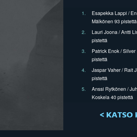
1.
Esapekka Lappi / En
Mälkönen 93 pistettä
2.
Lauri Joona / Antti L
pistettä
3.
Patrick Enok / Silve
pistettä
4.
Jaspar Vaher / Rait 
pistettä
5.
Anssi Rytkönen / Juh
Koskela 40 pistettä
< KATSO 