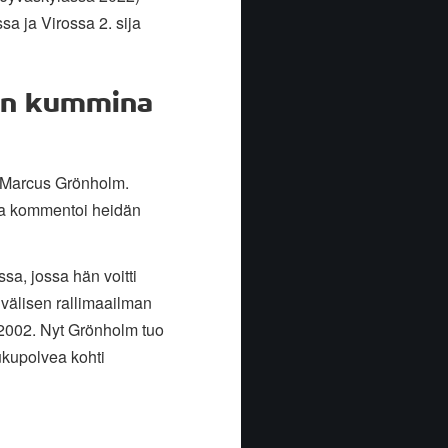
a ja Virossa 2. sija
man kummina
i Marcus Grönholm.
 ja kommentoi heidän
sa, jossa hän voitti
välisen rallimaailman
2002. Nyt Grönholm tuo
ukupolvea kohti