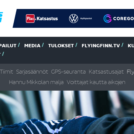
PAILUT
MEDIA
TULOKSET
FLYINGFINN.TV
K
T
Tiimit
Sarjasäännöt
GPS-seuranta
Katsastusajat
Fl
Hannu Mikkolan malja
Voittajat kautta aikojen