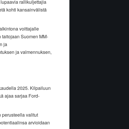
paavia rallikuljettajia
tä kohti kansainvälistä
lkintona voittajalle
än taitojaan Suomen MM-
n ja
lutuksen ja valmennuksen,
kaudella 2025. Kilpailuun
ä ajaa sarjaa Ford-
perusteella valitut
 potentiaalinsa arvioidaan