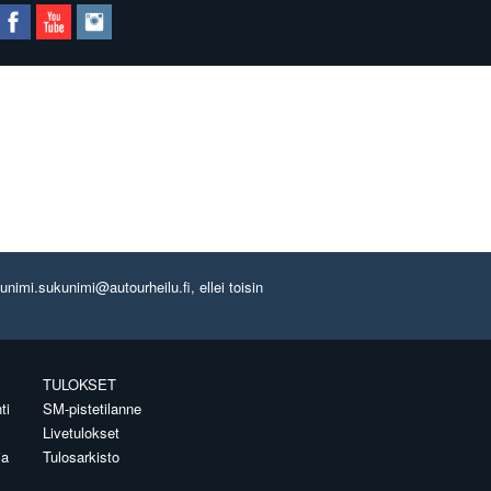
imi.sukunimi@autourheilu.fi, ellei toisin
TULOKSET
ti
SM-pistetilanne
Livetulokset
ia
Tulosarkisto