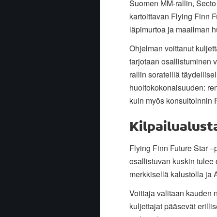
Suomen MM-rallin, Secto R
kartoittavan Flying Finn 
läpimurtoa ja maailman h
Ohjelman voittanut kuljet
tarjotaan osallistuminen
rallin sorateillä täydellis
huoltokokonaisuuden: renk
kuin myös konsultoinnin 
Kilpailualust
Flying Finn Future Star –
osallistuvan kuskin tule
merkkisellä kalustolla ja 
Voittaja valitaan kauden 
kuljettajat pääsevät erill