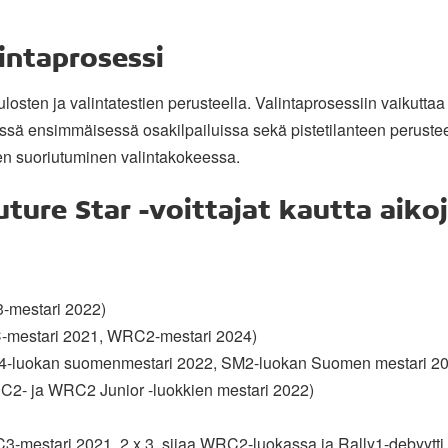
intaprosessi
tulosten ja valintatestien perusteella. Valintaprosessiin vaikutt
sä ensimmäisessä osakilpailuissa sekä pistetilanteen perusteel
jen suoriutuminen valintakokeessa.
uture Star -voittajat kautta aiko
-mestari 2022)
-mestari 2021, WRC2-mestari 2024)
4-luokan suomenmestari 2022, SM2-luokan Suomen mestari 2
C2- ja WRC2 Junior -luokkien mestari 2022)
3-mestari 2021, 2 x 3. sijaa WRC2-luokassa ja Rally1-debyytti