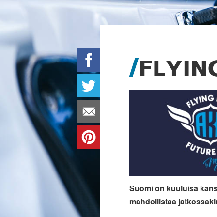
FLYIN
Suomi on kuuluisa kansai
mahdollistaa jatkossaki