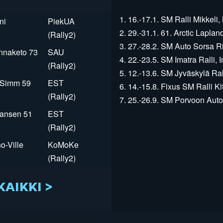
1. 16.-17.1. SM Ralli Mikkeli, 
ni
PiekUA
2. 29.-31.1. 61. Arctic Laplan
(Rally2)
3. 27.-28.2. SM Auto Sorsa Rii
innaketo 73
SAU
4. 22.-23.5. SM Imatra Ralli, I
(Rally2)
5. 12.-13.6. SM Jyväskylä Rall
r Simm 59
EST
6. 14.-15.8. Fixus SM Ralli Kit
(Rally2)
7. 25.-26.9. SM Porvoon Autop
Jansen 51
EST
(Rally2)
o-Ville
KoMoKe
(Rally2)
KAIKKI >