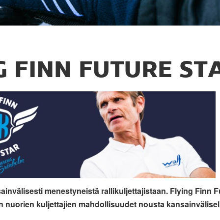
G FINN FUTURE ST
nvälisesti menestyneistä rallikuljettajistaan. Flying Finn F
n nuorien kuljettajien mahdollisuudet nousta kansainvälisell