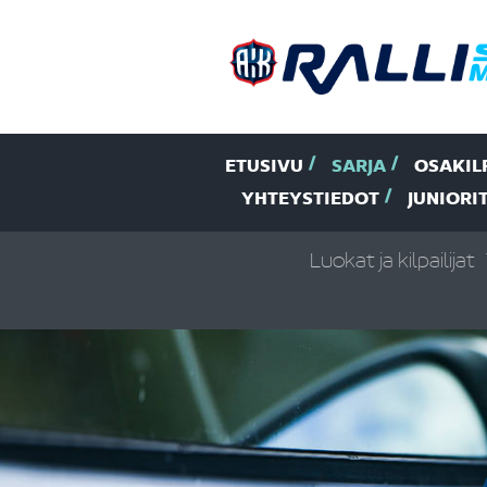
ETUSIVU
SARJA
OSAKIL
YHTEYSTIEDOT
JUNIORI
Luokat ja kilpailijat