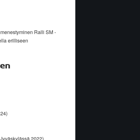
aa menestyminen Ralli SM -
la erilliseen
jen
024)
 Jyväskylässä 2022)