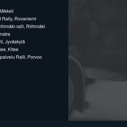
Mikkeli
d Rally, Rovaniemi
himäki-ralli, Riihimäki
matra
i, Jyväskylä
ee, Kitee
alvelu Ralli, Porvoo