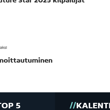
uture Star 2025 kilpailijat
jaksi
lmoittautuminen
TOP 5
KALENT