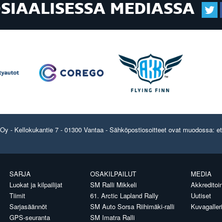
OSIAALISESSA MEDIASSA
y - Kellokukantie 7 - 01300 Vantaa - Sähköpostiosoitteet ovat muodossa: etun
SARJA
OSAKILPAILUT
MEDIA
Luokat ja kilpailijat
SM Ralli Mikkeli
Akkreditoin
Tiimit
61. Arctic Lapland Rally
Uutiset
Sarjasäännöt
SM Auto Sorsa Riihimäki-ralli
Kuvagaller
GPS-seuranta
SM Imatra Ralli