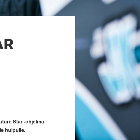
AR
uture Star -ohjelma
e huipulle.