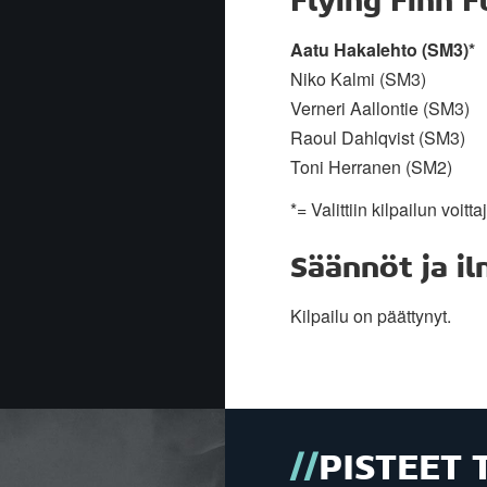
Flying Finn F
Aatu Hakalehto (SM3)*
Niko Kalmi (SM3)
Verneri Aallontie (SM3)
Raoul Dahlqvist (SM3)
Toni Herranen (SM2)
*= Valittiin kilpailun voitta
Säännöt ja i
Kilpailu on päättynyt.
PISTEET 