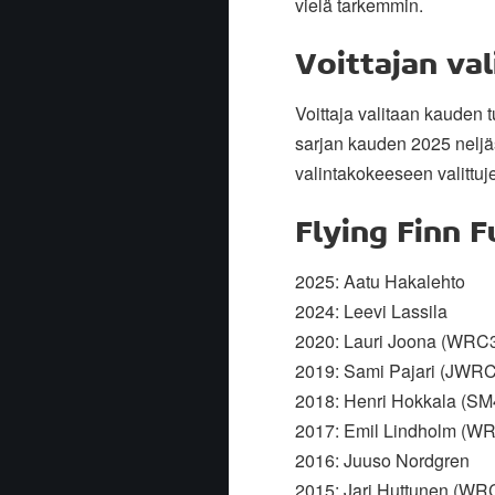
vielä tarkemmin.
Voittajan val
Voittaja valitaan kauden 
sarjan kauden 2025 neljäs
valintakokeeseen valittu
Flying Finn F
2025: Aatu Hakalehto
2024: Leevi Lassila
2020: Lauri Joona (WRC3
2019: Sami Pajari (JWRC
2018: Henri Hokkala (SM
2017: Emil Lindholm (WR
2016: Juuso Nordgren
2015: Jari Huttunen (WRC