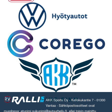
AKK Sports Oy - Kellokukantie 7 - 01300
Vantaa - Sähköpostiosoitteet ovat
muodossa: etunimi.sukunimi@autourheilu.fi, ellei toisin mainittu