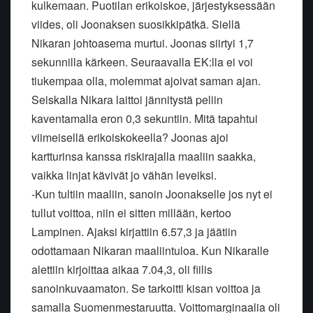
kulkemaan. Puotilan erikoiskoe, järjestyksessään
viides, oli Joonaksen suosikkipätkä. Siellä
Nikaran johtoasema murtui. Joonas siirtyi 1,7
sekunnilla kärkeen. Seuraavalla EK:lla ei voi
tiukempaa olla, molemmat ajoivat saman ajan.
Seiskalla Nikara laittoi jännitystä peliin
kaventamalla eron 0,3 sekuntiin. Mitä tapahtui
viimeisellä erikoiskokeella? Joonas ajoi
kartturinsa kanssa riskirajalla maaliin saakka,
vaikka linjat kävivät jo vähän leveiksi.
-Kun tultiin maaliin, sanoin Joonakselle jos nyt ei
tullut voittoa, niin ei sitten millään, kertoo
Lampinen. Ajaksi kirjattiin 6.57,3 ja jäätiin
odottamaan Nikaran maaliintuloa. Kun Nikaralle
alettiin kirjoittaa aikaa 7.04,3, oli fiilis
sanoinkuvaamaton. Se tarkoitti kisan voittoa ja
samalla Suomenmestaruutta. Voittomarginaalia oli