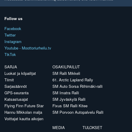
Follow us
Facebook
Twitter
Instagram
Youtube - Moottoriurheilu.tv
TikTok
SARJA
OSAKILPAILUT
Luokat ja kilpailijat
SM Ralli Mikkeli
Tiimit
61. Arctic Lapland Rally
Sarjasäännöt
SM Auto Sorsa Riihimäki-ralli
GPS-seuranta
SM Imatra Ralli
Katsastusajat
SM Jyväskylä Ralli
Flying Finn Future Star
Fixus SM Ralli Kitee
Hannu Mikkolan malja
SM Porvoon Autopalvelu Ralli
Voittajat kautta aikojen
MEDIA
TULOKSET