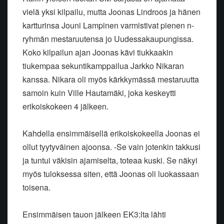
vielä yksi kilpailu, mutta Joonas Lindroos ja hänen
kartturinsa Jouni Lampinen varmistivat pienen n-
ryhmän mestaruutensa jo Uudessakaupungissa.
Koko kilpailun ajan Joonas kävi tiukkaakin
tiukempaa sekuntikamppailua Jarkko Nikaran
kanssa. Nikara oli myös kärkkymässä mestaruutta
samoin kuin Ville Hautamäki, joka keskeytti
erikoiskokeen 4 jälkeen.
Kahdella ensimmäisellä erikoiskokeella Joonas ei
ollut tyytyväinen ajoonsa. -Se vain jotenkin takkusi
ja tuntui väkisin ajamiselta, toteaa kuski. Se näkyi
myös tuloksessa siten, että Joonas oli luokassaan
toisena.
Ensimmäisen tauon jälkeen EK3:lta lähti