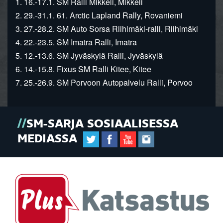
1. 16.-17.1. SM Ralli Mikkeli, Mikkeli
2. 29.-31.1. 61. Arctic Lapland Rally, Rovaniemi
3. 27.-28.2. SM Auto Sorsa Riihimäki-ralli, Riihimäki
4. 22.-23.5. SM Imatra Ralli, Imatra
5. 12.-13.6. SM Jyväskylä Ralli, Jyväskylä
6. 14.-15.8. Fixus SM Ralli Kitee, Kitee
7. 25.-26.9. SM Porvoon Autopalvelu Ralli, Porvoo
SM-SARJA SOSIAALISESSA
MEDIASSA