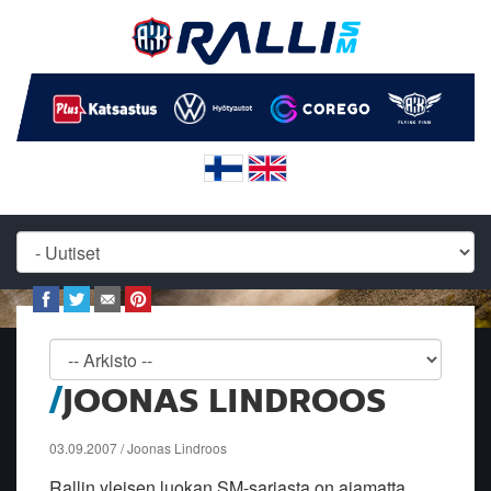
JOONAS LINDROOS
03.09.2007 / Joonas Lindroos
Rallin yleisen luokan SM-sarjasta on ajamatta