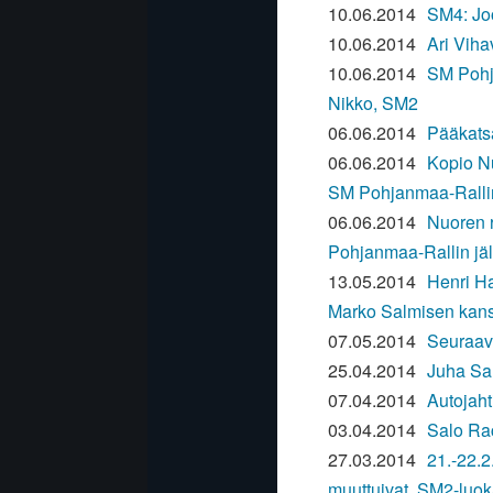
10.06.2014
SM4: Jo
10.06.2014
Ari Viha
10.06.2014
SM Pohj
Nikko, SM2
06.06.2014
Pääkats
06.06.2014
Kopio Nu
SM Pohjanmaa-Rallin
06.06.2014
Nuoren r
Pohjanmaa-Rallin jä
13.05.2014
Henri Ha
Marko Salmisen kan
07.05.2014
Seuraav
25.04.2014
Juha Sal
07.04.2014
Autojahti
03.04.2014
Salo Rac
27.03.2014
21.-22.2
muuttuivat, SM2-luoka