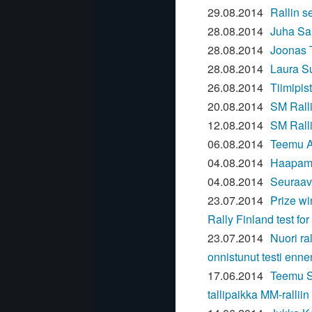
29.08.2014
Rallin s
28.08.2014
Juha Sal
28.08.2014
Joonas 
28.08.2014
Laura Su
26.08.2014
Tiimipis
20.08.2014
SM Ralli
12.08.2014
SM Ralli
06.08.2014
Teemu A
04.08.2014
Haapamäk
04.08.2014
Seuraava
23.07.2014
Prize wi
Rally Finland test fo
23.07.2014
Nuori ra
onnistunut testi enne
17.06.2014
Teemu Su
tallipaikka MM-ralliin