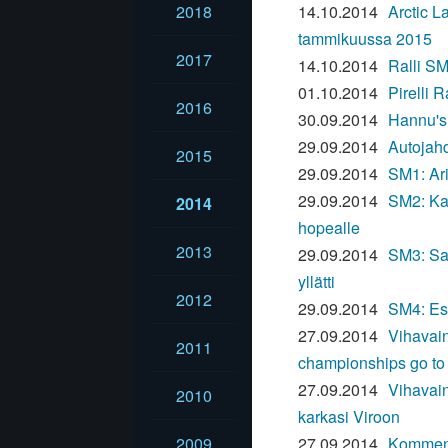
2018
14.10.2014
Arctic L
tammikuussa 2015
2017
14.10.2014
Ralli SM
01.10.2014
Pirelli R
2016
30.09.2014
Hannu's
29.09.2014
Autojahd
2015
29.09.2014
SM1: Ari
29.09.2014
SM2: Kas
2014
hopealle
2013
29.09.2014
SM3: Sam
yllätti
2012
29.09.2014
SM4: Es
27.09.2014
Vihavain
2011
championships go to
27.09.2014
Vihavain
2010
karkasi Viroon
2009
27.09.2014
Komment