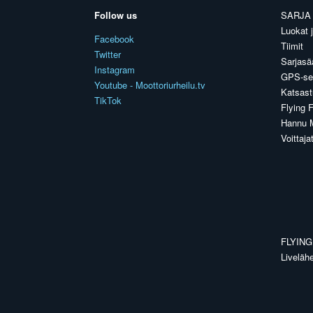
Follow us
SARJA
Luokat ja
Facebook
Tiimit
Twitter
Sarjasä
Instagram
GPS-se
Youtube - Moottoriurheilu.tv
Katsast
TikTok
Flying F
Hannu M
Voittaja
FLYING
Liveläh