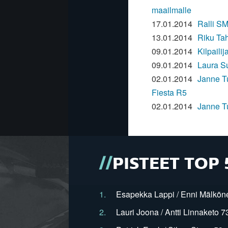
maailmalle
17.01.2014
Ralli S
13.01.2014
Riku Tah
09.01.2014
Kilpaili
09.01.2014
Laura Su
02.01.2014
Janne Tu
Fiesta R5
02.01.2014
Janne T
PISTEET TOP 
1.
Esapekka Lappi / Enni Mälköne
2.
Lauri Joona / Antti Linnaketo 73