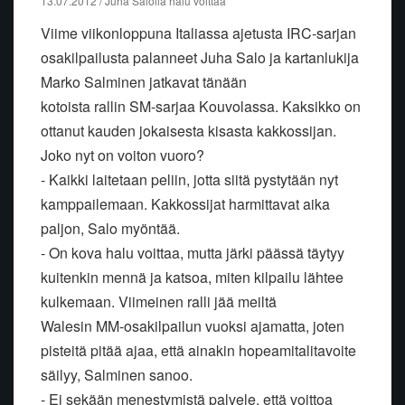
13.07.2012 / Juha Salolla halu voittaa
Viime viikonloppuna Italiassa ajetusta IRC-sarjan
osakilpailusta palanneet Juha Salo ja kartanlukija
Marko Salminen jatkavat tänään
kotoista rallin SM-sarjaa Kouvolassa. Kaksikko on
ottanut kauden jokaisesta kisasta kakkossijan.
Joko nyt on voiton vuoro?
- Kaikki laitetaan peliin, jotta siitä pystytään nyt
kamppailemaan. Kakkossijat harmittavat aika
paljon, Salo myöntää.
- On kova halu voittaa, mutta järki päässä täytyy
kuitenkin mennä ja katsoa, miten kilpailu lähtee
kulkemaan. Viimeinen ralli jää meiltä
Walesin MM-osakilpailun vuoksi ajamatta, joten
pisteitä pitää ajaa, että ainakin hopeamitalitavoite
säilyy, Salminen sanoo.
- Ei sekään menestymistä palvele, että voittoa