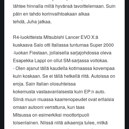
lähtee hinnalla millä hyvänsä tavoittelemaan. Suin
päin en tahdo korinvaihtoakaan alkaa
tehdä, Juha jatkaa.
R4-luokitteista Mitsubishi Lancer EVO X:ä
kuskaava Salo otti Italiassa tuntumaa Super 2000
-luokan Fiestaan, jollaisella sarjajohdossa oleva
Esapekka Lappi on ollut SM-sarjassa voitokas.
- Olen ajanut tällä kaudella kotimaassa kovempaa
kuin koskaan. Se ei tällä hetkellä riitä. Autoissa on
eroja. Sain Italian olosuhteissa
kokemusta vastaavanlaisesta kuin EP:n auto.
Siinä muun muassa kaarrenopeudet ovat erilaisia
omaan autooni verrattuna, kun taas
Mitsussa on esimerkiksi moottoripuoli
toisenlainen. Niissä niitä aikaeroja tulee, mitkä