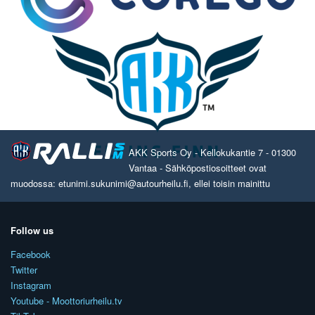
AKK Sports Oy - Kellokukantie 7 - 01300
Vantaa - Sähköpostiosoitteet ovat
muodossa: etunimi.sukunimi@autourheilu.fi, ellei toisin mainittu
Follow us
Facebook
Twitter
Instagram
Youtube - Moottoriurheilu.tv