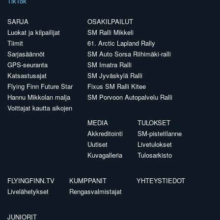
TikTok
SARJA
OSAKILPAILUT
Luokat ja kilpailijat
SM Ralli Mikkeli
Tiimit
61. Arctic Lapland Rally
Sarjasäännöt
SM Auto Sorsa Riihimäki-ralli
GPS-seuranta
SM Imatra Ralli
Katsastusajat
SM Jyväskylä Ralli
Flying Finn Future Star
Fixus SM Ralli Kitee
Hannu Mikkolan malja
SM Porvoon Autopalvelu Ralli
Voittajat kautta aikojen
MEDIA
TULOKSET
Akkreditointi
SM-pistetilanne
Uutiset
Livetulokset
Kuvagalleria
Tulosarkisto
FLYINGFINN.TV
KUMPPANIT
YHTEYSTIEDOT
Livelähetykset
Rengasvalmistajat
JUNIORIT