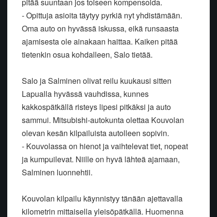
pitää suuntaan jos toiseen kompensoida.
- Opittuja asioita täytyy pyrkiä nyt yhdistämään.
Oma auto on hyvässä iskussa, eikä runsaasta
ajamisesta ole ainakaan haittaa. Kaiken pitää
tietenkin osua kohdalleen, Salo tietää.
Salo ja Salminen olivat reilu kuukausi sitten
Lapualla hyvässä vauhdissa, kunnes
kakkospätkällä risteys lipesi pitkäksi ja auto
sammui. Mitsubishi-autokunta olettaa Kouvolan
olevan kesän kilpailuista autolleen sopivin.
- Kouvolassa on hienot ja vaihtelevat tiet, nopeat
ja kumpuilevat. Niille on hyvä lähteä ajamaan,
Salminen luonnehtii.
Kouvolan kilpailu käynnistyy tänään ajettavalla
kilometrin mittaisella yleisöpätkällä. Huomenna