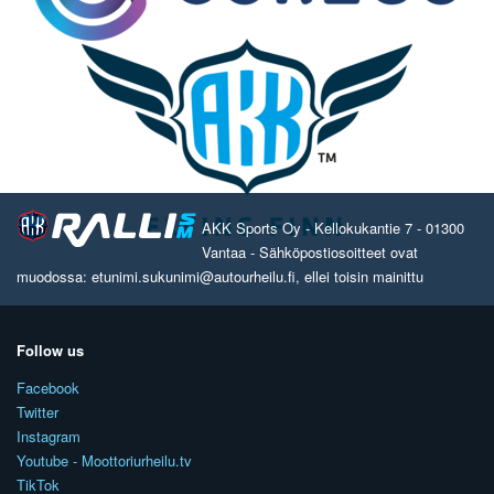
AKK Sports Oy - Kellokukantie 7 - 01300
Vantaa - Sähköpostiosoitteet ovat
muodossa: etunimi.sukunimi@autourheilu.fi, ellei toisin mainittu
Follow us
Facebook
Twitter
Instagram
Youtube - Moottoriurheilu.tv
TikTok