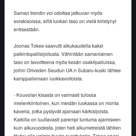
Saman trendin voi odottaa jatkuvan myös
sorakisoissa, sillä luokan taso on vielä kiristynyt
entisestään.
Joonas Tokee saavutti alkukaudella kaksi
palkintopallisijoitusta. Vähintään samanlainen
taso on tavoitteena myös kesän osakilpailuissa,
joihin Oriveden Seudun UA:n Subaru-kuski lähtee
kamppailemaan luokkavoitoista.
- Kouvolan kisasta on varmasti tulossa
mielenkiintoinen, kun meidän luokassa on monta
kaveria, jotka pystyvät ajamaan kärkisijoista.
Kaikilla on luultavasti parempi tuntuma ajamiseen
kuin alkuvuodesta, joten heti alkumetreistä lähtien
täytyy olla valmis hyviin suorituksiin, Tokee arvioi.