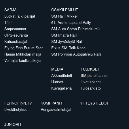
SARJA
OSAKILPAILUT
Luokat ja kilpailijat
SM Ralli Mikkeli
Tiimit
61. Arctic Lapland Rally
Sarjasäännöt
SM Auto Sorsa Riihimäki-ralli
GPS-seuranta
SM Imatra Ralli
Katsastusajat
SM Jyväskylä Ralli
Flying Finn Future Star
Fixus SM Ralli Kitee
Hannu Mikkolan malja
SM Porvoon Autopalvelu Ralli
Voittajat kautta aikojen
MEDIA
TULOKSET
Akkreditointi
SM-pistetilanne
Uutiset
Livetulokset
Kuvagalleria
Tulosarkisto
FLYINGFINN.TV
KUMPPANIT
YHTEYSTIEDOT
Livelähetykset
Rengasvalmistajat
JUNIORIT