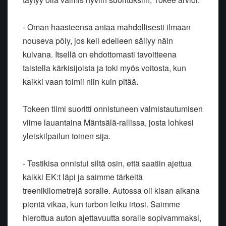
- Oman haasteensa antaa mahdollisesti ilmaan
nouseva pöly, jos keli edelleen säilyy näin
kuivana. Itsellä on ehdottomasti tavoitteena
taistella kärkisijoista ja toki myös voitosta, kun
kaikki vaan toimii niin kuin pitää.
Tokeen tiimi suoritti onnistuneen valmistautumisen
viime lauantaina Mäntsälä-rallissa, josta lohkesi
yleiskilpailun toinen sija.
- Testikisa onnistui siltä osin, että saatiin ajettua
kaikki EK:t läpi ja saimme tärkeitä
treenikilometrejä soralle. Autossa oli kisan aikana
pientä vikaa, kun turbon letku irtosi. Saimme
hierottua auton ajettavuutta soralle sopivammaksi,