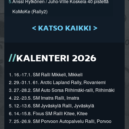
5.
Anssi Rytkönen / Juho-Ville Koskela 40 pistettä
KoMoKe (Rally2)
< KATSO KAIKKI >
KALENTERI 2026
1. 16.-17.1. SM Ralli Mikkeli, Mikkeli
2. 29.-31.1. 61. Arctic Lapland Rally, Rovaniemi
3. 27.-28.2. SM Auto Sorsa Riihimäki-ralli, Riihimäki
4. 22.-23.5. SM Imatra Ralli, Imatra
5. 12.-13.6. SM Jyväskylä Ralli, Jyväskylä
6. 14.-15.8. Fixus SM Ralli Kitee, Kitee
7. 25.-26.9. SM Porvoon Autopalvelu Ralli, Porvoo