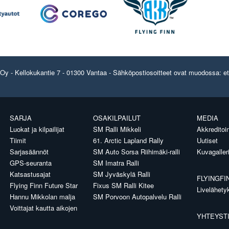
y - Kellokukantie 7 - 01300 Vantaa - Sähköpostiosoitteet ovat muodossa: etun
SARJA
OSAKILPAILUT
MEDIA
Luokat ja kilpailijat
SM Ralli Mikkeli
Akkreditoin
Tiimit
61. Arctic Lapland Rally
Uutiset
Sarjasäännöt
SM Auto Sorsa Riihimäki-ralli
Kuvagaller
GPS-seuranta
SM Imatra Ralli
Katsastusajat
SM Jyväskylä Ralli
FLYINGFI
Flying Finn Future Star
Fixus SM Ralli Kitee
Livelähety
Hannu Mikkolan malja
SM Porvoon Autopalvelu Ralli
Voittajat kautta aikojen
YHTEYST