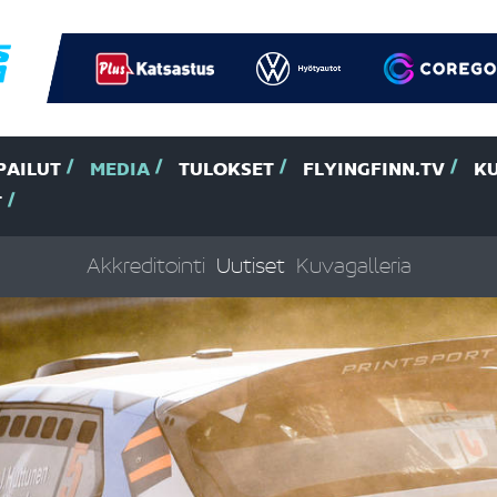
PAILUT
MEDIA
TULOKSET
FLYINGFINN.TV
K
T
Akkreditointi
Uutiset
Kuvagalleria