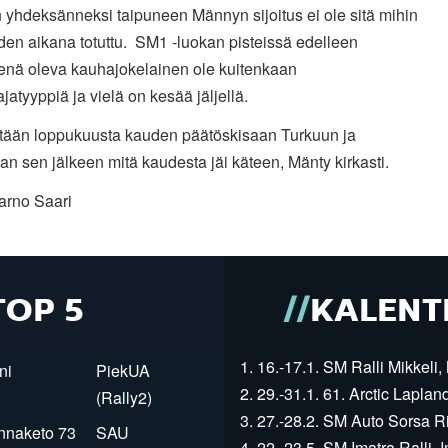
 yhdeksänneksi taipuneen Männyn sijoitus ei ole sitä mihin
den aikana totuttu. SM1 -luokan pisteissä edelleen
tenä oleva kauhajokelainen ole kuitenkaan
ajatyyppiä ja vielä on kesää jäljellä.
tään loppukuusta kauden päätöskisaan Turkuun ja
an sen jälkeen mitä kaudesta jäi käteen, Mänty kirkasti.
arno Saari
TOP 5
KALENT
1. 16.-17.1. SM Ralli Mikkeli, 
ni
PiekUA
2. 29.-31.1. 61. Arctic Laplan
(Rally2)
3. 27.-28.2. SM Auto Sorsa Rii
innaketo 73
SAU
4. 22.-23.5. SM Imatra Ralli, I