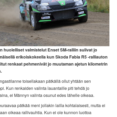
 huolelliset valmistelut Enset SM-ralliin sulivat jo
äisellä erikoiskokeella kun Skoda Fabia R5 -ralliauton
alitut renkaat pehmenivät jo muutaman ajetun kilometrin
.
ngastilanne toisellakaan pätkällä ollut yhtään sen
i. Kun renkaiden valinta lauantaille piti tehdä jo
aina, ei Männyn valinta osunut edes lähelle oikeaa.
euraavaa pätkää meni jollakin lailla kohtalaisesti, mutta ei
aan oikeaa rallivauhtia. Kun ei ole kunnon luottoa