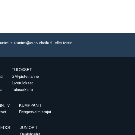
imi.sukunimi@autourheilu.fi, ellei toisin
TULOKSET
ti
SM-pistetilanne
Livetulokset
ia
Tulosarkisto
NN.TV
KUMPPANIT
kset
Rengasvalmistajat
IEDOT
JUNIORIT
Osakilpailut