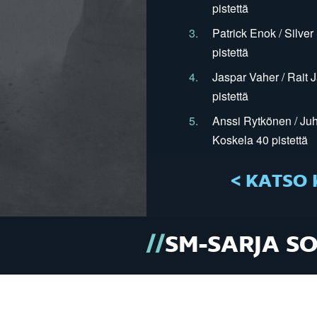
pistettä
3.
Patrick Enok / Silve
pistettä
4.
Jaspar Vaher / Rait 
pistettä
5.
Anssi Rytkönen / Juh
Koskela 40 pistettä
< KATSO 
SM-SARJA S