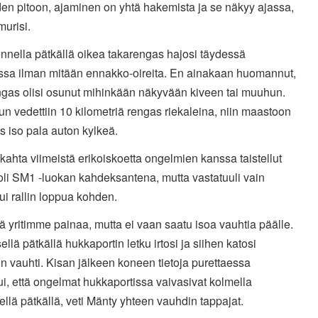
en pitoon, ajaminen on yhtä hakemista ja se näkyy ajassa,
urisi.
nnella pätkällä oikea takarengas hajosi täydessä
ssa ilman mitään ennakko-oireita. En ainakaan huomannut,
engas olisi osunut mihinkään näkyvään kiveen tai muuhun.
un vedettiin 10 kilometriä rengas riekaleina, niin maastoon
s iso pala auton kylkeä.
ahta viimeistä erikoiskoetta ongelmien kanssa taistellut
oli SM1 -luokan kahdeksantena, mutta vastatuuli vain
ui rallin loppua kohden.
lä yritimme painaa, mutta ei vaan saatu isoa vauhtia päälle.
ellä pätkällä hukkaportin letku irtosi ja siihen katosi
n vauhti. Kisan jälkeen koneen tietoja purettaessa
ui, että ongelmat hukkaportissa vaivasivat kolmella
ellä pätkällä, veti Mänty yhteen vauhdin tappajat.