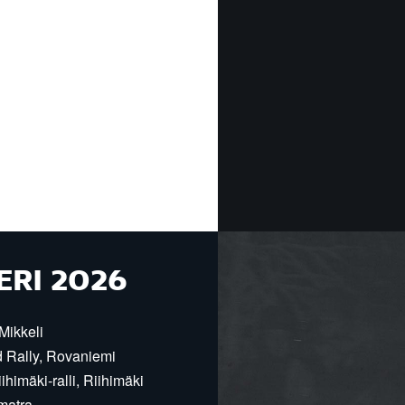
ERI 2026
Mikkeli
d Rally, Rovaniemi
himäki-ralli, Riihimäki
matra