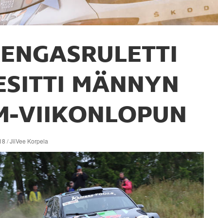
ENGASRULETTI
ESITTI MÄNNYN
M-VIIKONLOPUN
8 / JiiVee Korpela