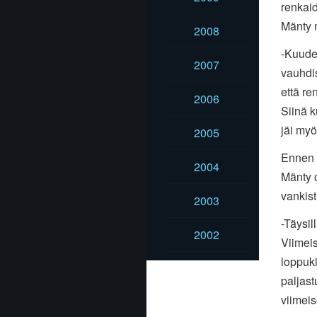
renkaid
Mänty m
2008
-Kuude
2007
vauhdi
että r
2006
Siinä k
jäi myö
2005
Ennen k
2004
Mänty 
vankist
2003
-Täysil
2002
Viimeis
loppuki
paljast
viimeis