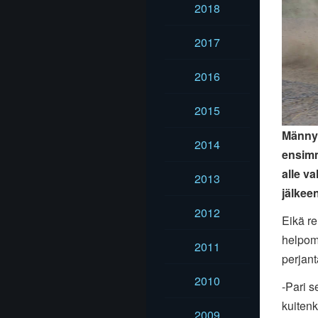
2018
2017
2016
2015
Männyn
2014
ensimm
alle v
2013
jälkeen
2012
Eikä re
helpomp
2011
perjant
2010
-Pari s
kuitenk
2009