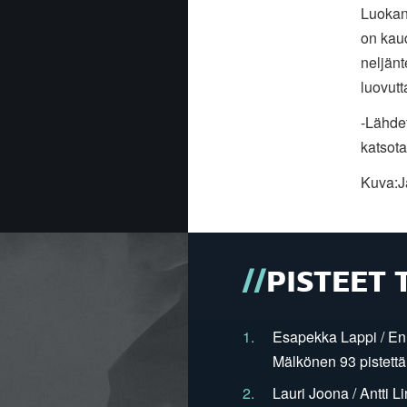
Luokan
on kau
neljän
luovutt
-Lähde
katsota
Kuva:J
PISTEET 
1.
Esapekka Lappi / En
Mälkönen 93 pistettä
2.
Lauri Joona / Antti L