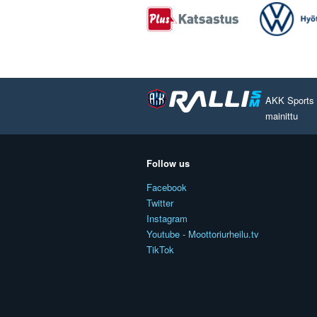
AKK Sports O
mainittu
Follow us
Facebook
Twitter
Instagram
Youtube - Moottoriurheilu.tv
TikTok