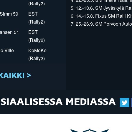
(Rally2)
5. 12.-13.6. SM Jyväskylä Rall
r Simm 59
EST
6. 14.-15.8. Fixus SM Ralli Kit
(Rally2)
7. 25.-26.9. SM Porvoon Autop
Jansen 51
EST
(Rally2)
o-Ville
KoMoKe
(Rally2)
KAIKKI >
OSIAALISESSA MEDIASSA