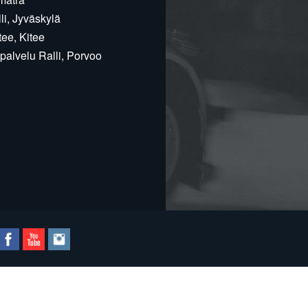
i, Jyväskylä
ee, Kitee
alvelu Ralli, Porvoo