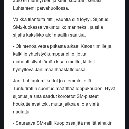
auto ei mennyt sen jälkeen suoraan, kertasi
Luhtaniemi päivähuollossa.
Vaikka tilanteita riitti, vauhtia silti löytyi. Sijoitus
SM2-luokassa vakiintui kolmanneksi, ja sillä
sijalla kaksikko ajoi maaliin saakka.
- Oli hienoa vetää pitkästä aikaa! Kiitos tiimille ja
kaikille yhteistyökumppaneille, jotka
mahdollistivat tämän kisan meille, kiitteli
hymyilevä Jani maalihaastattelussa.
Jani Luhtaniemi kertoi jo aiemmin, että
Tunturirallin suoritus määrittää loppukauden. Hyvä
sijoitus ja siitä saadut korotetut SM-pisteet
houkuttelevat toki, mutta jatkoa ei ole vielä
naulattu.
- Seuraava SM-ralli Kuopiossa jää meiltä ainakin