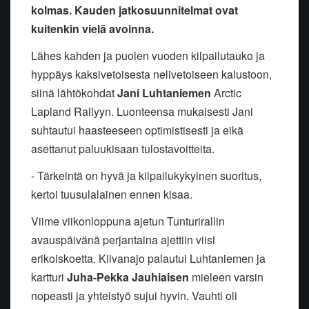
kolmas. Kauden jatkosuunnitelmat ovat
kuitenkin vielä avoinna.
Lähes kahden ja puolen vuoden kilpailutauko ja
hyppäys kaksivetoisesta nelivetoiseen kalustoon,
siinä lähtökohdat
Jani Luhtaniemen
Arctic
Lapland Rallyyn. Luonteensa mukaisesti Jani
suhtautui haasteeseen optimistisesti ja eikä
asettanut paluukisaan tulostavoitteita.
- Tärkeintä on hyvä ja kilpailukykyinen suoritus,
kertoi tuusulalainen ennen kisaa.
Viime viikonloppuna ajetun Tunturirallin
avauspäivänä perjantaina ajettiin viisi
erikoiskoetta. Kilvanajo palautui Luhtaniemen ja
kartturi
Juha-Pekka Jauhiaisen
mieleen varsin
nopeasti ja yhteistyö sujui hyvin. Vauhti oli