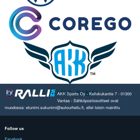
AKK Sports Oy - Kellokukantie 7 - 01300
Vantaa - Sähköpostiosoitteet ovat
muodossa: etunimi.sukunimi@autourheilu.fi, ellei toisin mainittu
Follow us
Facebook