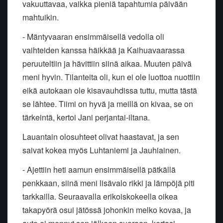
vakuuttavaa, vaikka pieniä tapahtumia päivään
mahtuikin.
- Mäntyvaaran ensimmäisellä vedolla oli
vaihteiden kanssa häikkää ja Kaihuavaarassa
peruuteltiin ja hävittiin siinä aikaa. Muuten päivä
meni hyvin. Tilanteita oli, kun ei ole luottoa nuottiin
eikä autokaan ole kisavauhdissa tuttu, mutta tästä
se lähtee. Tiimi on hyvä ja meillä on kivaa, se on
tärkeintä, kertoi Jani perjantai-iltana.
Lauantain olosuhteet olivat haastavat, ja sen
saivat kokea myös Luhtaniemi ja Jauhiainen.
- Ajettiin heti aamun ensimmäisellä pätkällä
penkkaan, siinä meni lisävalo rikki ja lämpöjä piti
tarkkailla. Seuraavalla erikoiskokeella oikea
takapyörä osui jätössä johonkin melko kovaa, ja