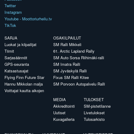
Twitter
Instagram
Youtube - Moottoriurheilu.tv
TikTok
SARJA
OSAKILPAILUT
Luokat ja kilpailijat
SM Ralli Mikkeli
Tiimit
61. Arctic Lapland Rally
Sarjasäännöt
SM Auto Sorsa Riihimäki-ralli
GPS-seuranta
SM Imatra Ralli
Katsastusajat
SM Jyväskylä Ralli
Flying Finn Future Star
Fixus SM Ralli Kitee
Hannu Mikkolan malja
SM Porvoon Autopalvelu Ralli
Voittajat kautta aikojen
MEDIA
TULOKSET
Akkreditointi
SM-pistetilanne
Uutiset
Livetulokset
Kuvagalleria
Tulosarkisto