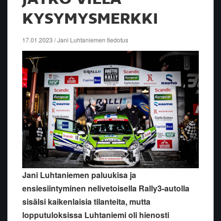
KYSYMYSMERKKI
17.01.2023 / Jani Luhtaniemen tiedotus
Jani Luhtaniemen paluukisa ja
ensiesiintyminen nelivetoisella Rally3-autolla
sisälsi kaikenlaisia tilanteita, mutta
lopputuloksissa Luhtaniemi oli hienosti