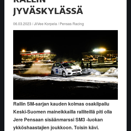
JYVÄSKYLÄSSÄ
06.03.2023 / JiiVee Korpela / Pensas Racing
Rallin SM-sarjan kauden kolmas osakilpailu
Keski-Suomen maineikkailla ralliteillä piti olla
Jere Pensaan sisäänmarssi SM3 -luokan
ykköshaastajien joukkoon. Toisin kävi.