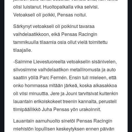
olisi luistanut. Huoltopaikalla vika selvisi.
Vetoakseli oli poikki, Pensas noitui.
Särkynyt vetoakseli oli poikinut tavaraa
vaihdelaatikkoon, eikä Pensas Racingin
tammikuulla tilaamia osia ollut vielä toimitettu
tilaajalle.
-Saimme Lievestuoreelta vetoakselin sisänivelen,
siivosimme vaihdelaatikon metalliromusta ja auto
saatiin yöllä Parc Fermén. Ensin tuli mieleen, että
onko hommassa mitään järkeä, koska aikasakkoa
oli viisi minuuttia. Jere ja Jouni tarvitsivat kuitenkin
lauantain erikoiskokeet treenin kannalta, perusteli
tiimipäällikkö Juha Pensas yön urakoinnit.
Lauantain aamuhuolto sinetöi Pensas Racingin
miehistön lopullisen keskeytyksen ennen päivän