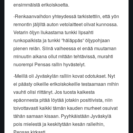
ensimmäistä erikoiskoetta.
-Renkaanvaihdon yhteydessä tarkistettiin, että yön
remontin jäljiltä auton vetolaitteet olivat kunnossa.
Vetarin öljyn liukastama tunkki lipsahti
runkopalkista ja tunkki ”häläppäs” öljypohjaan
pienen reiän. Siinä vaiheessa ei enää muutaman
minuutin aikana ollut mitään tehtävissä, murahti
nuorempi Pensas rallin hyvästelyt.
-Meillä oli Jyväskylän ralliin kovat odotukset. Nyt
ei päästy oikeille erikoiskokeille testaamaan mihin
vauhti olisi riittänyt. Jos tuosta kaikesta
epäonnesta pitää löytää jotakin positiivista, niin
toivottavasti kaikki tämän kauden murheet osuivat
tähän samaan kisaan. Pyyhkäistään Jyväskylä
pois mielestä ja keskitytään kesän ralleihin,
Pensas kirkasti.