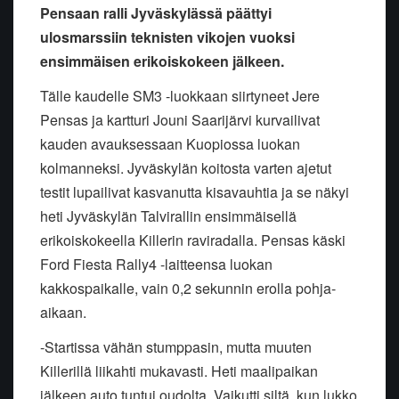
Pensaan ralli Jyväskylässä päättyi
ulosmarssiin teknisten vikojen vuoksi
ensimmäisen erikoiskokeen jälkeen.
Tälle kaudelle SM3 -luokkaan siirtyneet Jere
Pensas ja kartturi Jouni Saarijärvi kurvailivat
kauden avauksessaan Kuopiossa luokan
kolmanneksi. Jyväskylän koitosta varten ajetut
testit lupailivat kasvanutta kisavauhtia ja se näkyi
heti Jyväskylän Talvirallin ensimmäisellä
erikoiskokeella Killerin raviradalla. Pensas käski
Ford Fiesta Rally4 -laitteensa luokan
kakkospaikalle, vain 0,2 sekunnin erolla pohja-
aikaan.
-Startissa vähän stumppasin, mutta muuten
Killerillä liikahti mukavasti. Heti maalipaikan
jälkeen auto tuntui oudolta. Vaikutti siltä, kun lukko