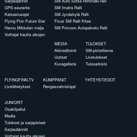
Sarjasäännöt
SM Auto Sorsa Riihimäki-ralli
GPS-seuranta
SM Imatra Ralli
Katsastusajat
SM Jyväskylä Ralli
Flying Finn Future Star
Fixus SM Ralli Kitee
Hannu Mikkolan malja
SM Porvoon Autopalvelu Ralli
Voittajat kautta aikojen
MEDIA
TULOKSET
Akkreditointi
SM-pistetilanne
Uutiset
Livetulokset
Kuvagalleria
Tulosarkisto
FLYINGFINN.TV
KUMPPANIT
YHTEYSTIEDOT
Livelähetykset
Rengasvalmistajat
JUNIORIT
Osakilpailut
Media
Tulokset ja sarjapisteet
Sarjasäännöt
Voittajat kautta aikojen