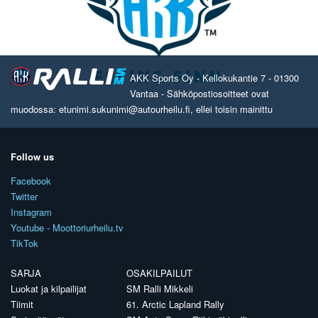
AKK Sports Oy - Kellokukantie 7 - 01300
Vantaa - Sähköpostiosoitteet ovat
muodossa: etunimi.sukunimi@autourheilu.fi, ellei toisin mainittu
Follow us
Facebook
Twitter
Instagram
Youtube - Moottoriurheilu.tv
TikTok
SARJA
OSAKILPAILUT
Luokat ja kilpailijat
SM Ralli Mikkeli
Tiimit
61. Arctic Lapland Rally