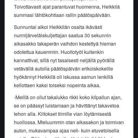
Toivottavasti ajat parantuvat huomenna, Heikkilä
summasi lähtökohtiaan rallin päätöspäivään.
Sunnuntai alkoi Heikkilän osalta ikävästi
nurmijärveläiskuljettajan saatua 30 sekunnin
aikasakko takaperän vaihdon kestettyä hieman
odotettua kauemmin. Huoltotyöt kuitenkin
kannattivat, sillä nyt tasaisesti neljällä pyörällä
vetävällä autolla päätöspäivän erikoiskokeille
hyökännyt Heikkilä oli iskussa aamun lenkillä
kellottaen kaksi toiseksi nopeinta aikaa.
-Meillä on ollut takalukko rikki koko kilpailun ajan,
se on päässyt luistamaan ja hävittänyt takavetoa
tehon alla. Kiitokset tiimille vian löytämisestä
huollossa. Mieluummin otan aikasakon ja toimivan
auton, mukavampaa ajaa neli- kuin etuvetoisella