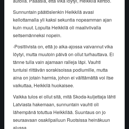
autolla. Pääasia, että vika löytyi, Heikkilä kertoo.
Sunnuntain päätöslenkin Heikkilä avasi
kellottamalla yli kaksi sekuntia nopeamman ajan
kuin muut. Lopulta Heikkilä oli maaliviivalla
seitsemänneksi nopein.
-Positiivista on, että jo aika-ajossa vaivannut vika
löytyi, mutta muutoin päivä on ollut turhauttava. Ei
tänne tulla vain ajamaan ralleja läpi. Vauhti
tuntuisi riittävän sorakisoissa podiumille, mutta
aina on jotain harmia, johon ei välttämättä voi itse
vaikuttaa, Heikkilä huokaisee.
Vaikka tulos ei ollut sitä, mitä Skoda-kuljettaja lähti
Latviasta hakemaan, sunnuntain vauhti oli
lähempänä totuttua Heikkilää. Suuntaus on jo
seuraavaan osakilpailuun Ruotsissa heinäkuun
alussa.