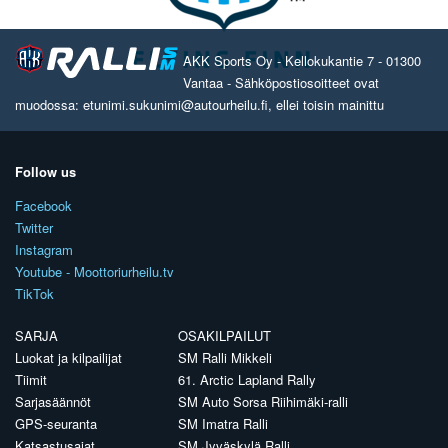
AKK Sports Oy - Kellokukantie 7 - 01300
Vantaa - Sähköpostiosoitteet ovat
muodossa: etunimi.sukunimi@autourheilu.fi, ellei toisin mainittu
Follow us
Facebook
Twitter
Instagram
Youtube - Moottoriurheilu.tv
TikTok
SARJA
OSAKILPAILUT
Luokat ja kilpailijat
SM Ralli Mikkeli
Tiimit
61. Arctic Lapland Rally
Sarjasäännöt
SM Auto Sorsa Riihimäki-ralli
GPS-seuranta
SM Imatra Ralli
Katsastusajat
SM Jyväskylä Ralli