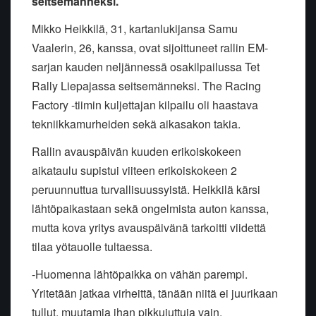
seitsemänneksi.
Mikko Heikkilä, 31, kartanlukijansa Samu
Vaalerin, 26, kanssa, ovat sijoittuneet rallin EM-
sarjan kauden neljännessä osakilpailussa Tet
Rally Liepajassa seitsemänneksi. The Racing
Factory -tiimin kuljettajan kilpailu oli haastava
tekniikkamurheiden sekä aikasakon takia.
Rallin avauspäivän kuuden erikoiskokeen
aikataulu supistui viiteen erikoiskokeen 2
peruunnuttua turvallisuussyistä. Heikkilä kärsi
lähtöpaikastaan sekä ongelmista auton kanssa,
mutta kova yritys avauspäivänä tarkoitti viidettä
tilaa yötauolle tultaessa.
-Huomenna lähtöpaikka on vähän parempi.
Yritetään jatkaa virheittä, tänään niitä ei juurikaan
tullut, muutamia ihan pikkujuttuja vain.