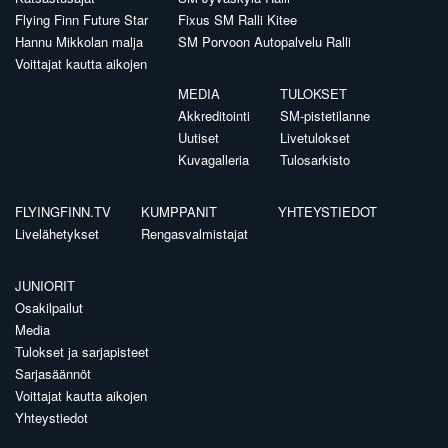
Flying Finn Future Star
Fixus SM Ralli Kitee
Hannu Mikkolan malja
SM Porvoon Autopalvelu Ralli
Voittajat kautta aikojen
MEDIA
TULOKSET
Akkreditointi
SM-pistetilanne
Uutiset
Livetulokset
Kuvagalleria
Tulosarkisto
FLYINGFINN.TV
KUMPPANIT
YHTEYSTIEDOT
Livelähetykset
Rengasvalmistajat
JUNIORIT
Osakilpailut
Media
Tulokset ja sarjapisteet
Sarjasäännöt
Voittajat kautta aikojen
Yhteystiedot