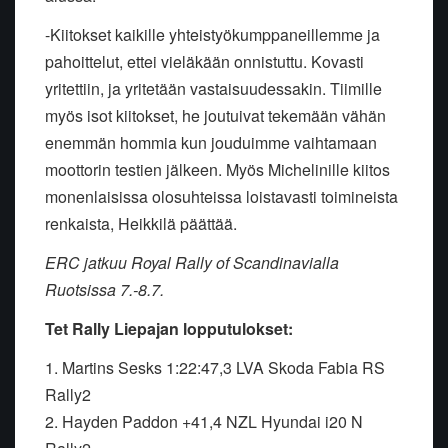
-Kiitokset kaikille yhteistyökumppaneillemme ja
pahoittelut, ettei vieläkään onnistuttu. Kovasti
yritettiin, ja yritetään vastaisuudessakin. Tiimille
myös isot kiitokset, he joutuivat tekemään vähän
enemmän hommia kun jouduimme vaihtamaan
moottorin testien jälkeen. Myös Michelinille kiitos
monenlaisissa olosuhteissa loistavasti toimineista
renkaista, Heikkilä päättää.
ERC jatkuu Royal Rally of Scandinavialla
Ruotsissa 7.-8.7.
Tet Rally Liepajan lopputulokset:
1. Martins Sesks 1:22:47,3 LVA Skoda Fabia RS
Rally2
2. Hayden Paddon +41,4 NZL Hyundai i20 N