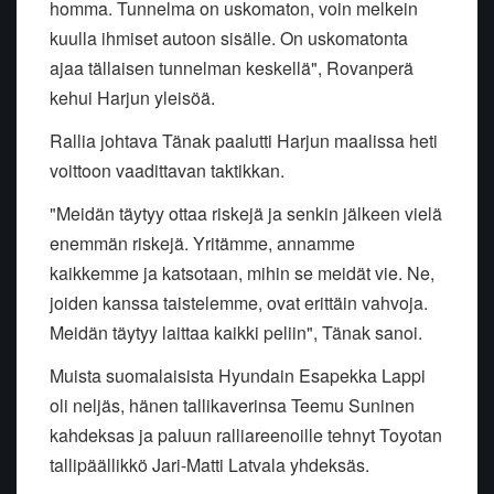
homma. Tunnelma on uskomaton, voin melkein
kuulla ihmiset autoon sisälle. On uskomatonta
ajaa tällaisen tunnelman keskellä", Rovanperä
kehui Harjun yleisöä.
Rallia johtava Tänak paalutti Harjun maalissa heti
voittoon vaadittavan taktikkan.
"Meidän täytyy ottaa riskejä ja senkin jälkeen vielä
enemmän riskejä. Yritämme, annamme
kaikkemme ja katsotaan, mihin se meidät vie. Ne,
joiden kanssa taistelemme, ovat erittäin vahvoja.
Meidän täytyy laittaa kaikki peliin", Tänak sanoi.
Muista suomalaisista Hyundain Esapekka Lappi
oli neljäs, hänen tallikaverinsa Teemu Suninen
kahdeksas ja paluun ralliareenoille tehnyt Toyotan
tallipäällikkö Jari-Matti Latvala yhdeksäs.