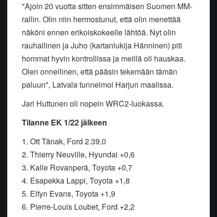
"Ajoin 20 vuotta sitten ensimmäisen Suomen MM-
rallin. Olin niin hermostunut, että olin menettää
näköni ennen erikoiskokeelle lähtöä. Nyt olin
rauhallinen ja Juho (kartanlukija Hänninen) piti
hommat hyvin kontrollissa ja meillä oli hauskaa.
Olen onnellinen, että pääsin tekemään tämän
paluun", Latvala tunnelmoi Harjun maalissa.
Jari Huttunen oli nopein WRC2-luokassa.
Tilanne EK 1/22 jälkeen
1. Ott Tänak, Ford 2.39,0
2. Thierry Neuville, Hyundai +0,6
3. Kalle Rovanperä, Toyota +0,7
4. Esapekka Lappi, Toyota +1,8
5. Elfyn Evans, Toyota +1,9
6. Pierre-Louis Loubet, Ford +2,2