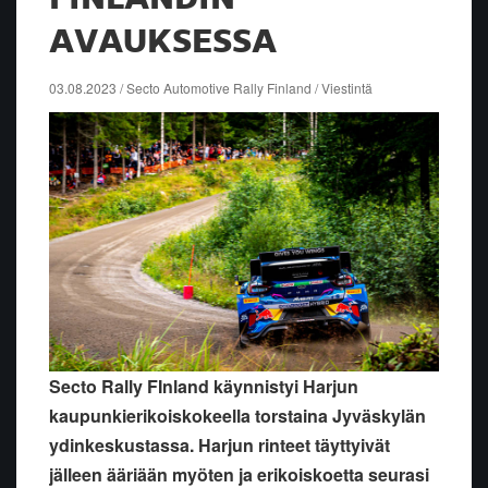
AVAUKSESSA
03.08.2023 / Secto Automotive Rally Finland / Viestintä
Secto Rally FInland käynnistyi Harjun
kaupunkierikoiskokeella torstaina Jyväskylän
ydinkeskustassa. Harjun rinteet täyttyivät
jälleen ääriään myöten ja erikoiskoetta seurasi