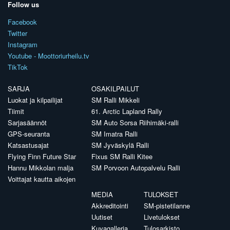
Follow us
Facebook
Twitter
Instagram
Youtube - Moottoriurheilu.tv
TikTok
SARJA
OSAKILPAILUT
Luokat ja kilpailijat
SM Ralli Mikkeli
Tiimit
61. Arctic Lapland Rally
Sarjasäännöt
SM Auto Sorsa Riihimäki-ralli
GPS-seuranta
SM Imatra Ralli
Katsastusajat
SM Jyväskylä Ralli
Flying Finn Future Star
Fixus SM Ralli Kitee
Hannu Mikkolan malja
SM Porvoon Autopalvelu Ralli
Voittajat kautta aikojen
MEDIA
TULOKSET
Akkreditointi
SM-pistetilanne
Uutiset
Livetulokset
Kuvagalleria
Tulosarkisto