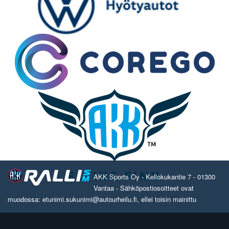
AKK Sports Oy - Kellokukantie 7 - 01300
Vantaa - Sähköpostiosoitteet ovat
muodossa: etunimi.sukunimi@autourheilu.fi, ellei toisin mainittu