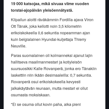
19 000 katsojaa, mikä sivuaa viime vuoden
torstai-ajopäivän yleisöennätystä.
Kilpailun aloitti räväkämmin Fordilla ajava Viron
Ott Tänak, joka kellotti noin 3,5 kilometrin
erikoiskokeella 0,6 sekuntia nopeamman ajan
kuin belgialainen Hyundai-kuljettaja Thierry
Neuville.
Paras suomalainen oli kolmanneksi ajanut lajin
hallitseva maailmanmestari ja kotiyleisön
suursuosikki Kalle Rovanperä, jonka ero Tänakiin
laskettiin niin ikään desimaaleilla: 0,7 sekuntia.
Rovanperä osui erikoiskokeella kevyesti
jalkakäytävän reunaan, mutta mestari ei ollut
osumasta moksiskaan.
"Ei se osuma ollut kovin paha, aika pieni