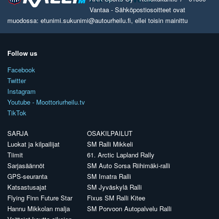
Vantaa - Sähköpostiosoitteet ovat
muodossa: etunimi.sukunimi@autourheilu.fi, ellei toisin mainittu
Follow us
Facebook
Twitter
Instagram
Youtube - Moottoriurheilu.tv
TikTok
SARJA
OSAKILPAILUT
Luokat ja kilpailijat
SM Ralli Mikkeli
Tiimit
61. Arctic Lapland Rally
Sarjasäännöt
SM Auto Sorsa Riihimäki-ralli
GPS-seuranta
SM Imatra Ralli
Katsastusajat
SM Jyväskylä Ralli
Flying Finn Future Star
Fixus SM Ralli Kitee
Hannu Mikkolan malja
SM Porvoon Autopalvelu Ralli