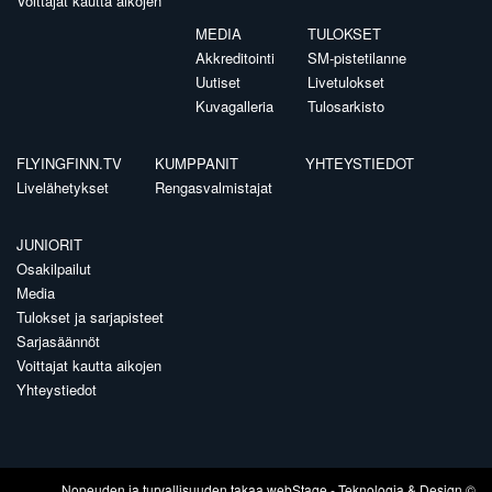
Voittajat kautta aikojen
MEDIA
TULOKSET
Akkreditointi
SM-pistetilanne
Uutiset
Livetulokset
Kuvagalleria
Tulosarkisto
FLYINGFINN.TV
KUMPPANIT
YHTEYSTIEDOT
Livelähetykset
Rengasvalmistajat
JUNIORIT
Osakilpailut
Media
Tulokset ja sarjapisteet
Sarjasäännöt
Voittajat kautta aikojen
Yhteystiedot
Nopeuden ja turvallisuuden takaa
webStage
- Teknologia & Design ©