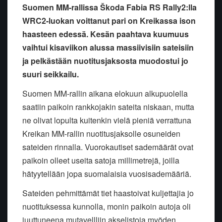
Suomen MM-rallissa Škoda Fabia RS Rally2:lla
WRC2-luokan voittanut pari on Kreikassa ison
haasteen edessä. Kesän paahtava kuumuus
vaihtui kisaviikon alussa massiivisiin sateisiin
ja pelkästään nuotitusjaksosta muodostui jo
suuri seikkailu.
Suomen MM-rallin aikana elokuun alkupuolella
saatiin paikoin rankkojakin sateita niskaan, mutta
ne olivat lopulta kuitenkin vielä pieniä verrattuna
Kreikan MM-rallin nuotitusjaksolle osuneiden
sateiden rinnalla. Vuorokautiset sademäärät ovat
paikoin olleet useita satoja millimetrejä, joilla
hätyytellään jopa suomalaisia vuosisademääriä.
Sateiden pehmittämät tiet haastoivat kuljettajia jo
nuotituksessa kunnolla, monin paikoin autoja oli
juuttuneena mutavellliin akselistoja myöden.