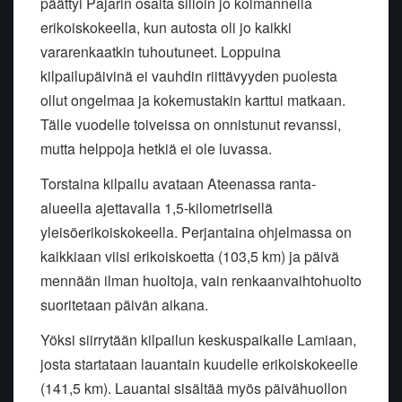
päättyi Pajarin osalta silloin jo kolmannella
erikoiskokeella, kun autosta oli jo kaikki
vararenkaatkin tuhoutuneet. Loppuina
kilpailupäivinä ei vauhdin riittävyyden puolesta
ollut ongelmaa ja kokemustakin karttui matkaan.
Tälle vuodelle toiveissa on onnistunut revanssi,
mutta helppoja hetkiä ei ole luvassa.
Torstaina kilpailu avataan Ateenassa ranta-
alueella ajettavalla 1,5-kilometrisellä
yleisöerikoiskokeella. Perjantaina ohjelmassa on
kaikkiaan viisi erikoiskoetta (103,5 km) ja päivä
mennään ilman huoltoja, vain renkaanvaihtohuolto
suoritetaan päivän aikana.
Yöksi siirrytään kilpailun keskuspaikalle Lamiaan,
josta startataan lauantain kuudelle erikoiskokeelle
(141,5 km). Lauantai sisältää myös päivähuollon