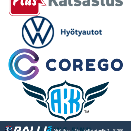
AKK Sports Oy - Kellokukantie 7 - 01300