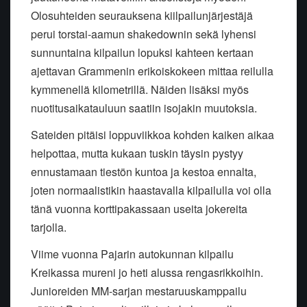
Olosuhteiden seurauksena kiilpailunjärjestäjä
perui torstai-aamun shakedownin sekä lyhensi
sunnuntaina kilpailun lopuksi kahteen kertaan
ajettavan Grammenin erikoiskokeen mittaa reilulla
kymmenellä kilometrillä. Näiden lisäksi myös
nuotitusaikatauluun saatiin isojakin muutoksia.
Sateiden pitäisi loppuviikkoa kohden kaiken aikaa
helpottaa, mutta kukaan tuskin täysin pystyy
ennustamaan tiestön kuntoa ja kestoa ennalta,
joten normaalistikin haastavalla kilpailulla voi olla
tänä vuonna korttipakassaan useita jokereita
tarjolla.
Viime vuonna Pajarin autokunnan kilpailu
Kreikassa mureni jo heti alussa rengasrikkoihin.
Junioreiden MM-sarjan mestaruuskamppailu