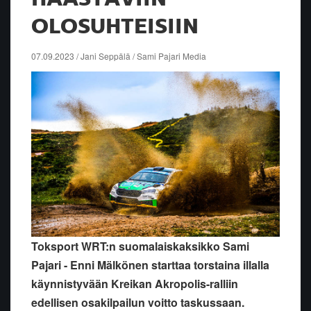
OLOSUHTEISIIN
07.09.2023 / Jani Seppälä / Sami Pajari Media
Toksport WRT:n suomalaiskaksikko Sami
Pajari - Enni Mälkönen starttaa torstaina illalla
käynnistyvään Kreikan Akropolis-ralliin
edellisen osakilpailun voitto taskussaan.