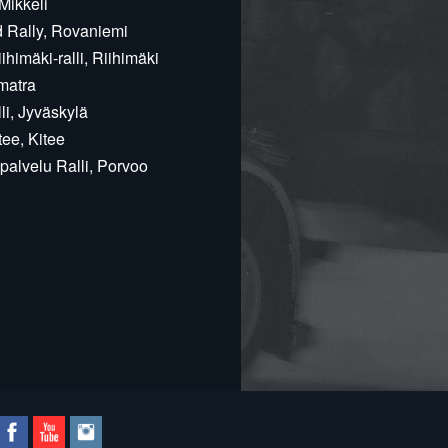
Mikkeli
d Rally, Rovaniemi
himäki-ralli, Riihimäki
matra
i, Jyväskylä
ee, Kitee
alvelu Ralli, Porvoo