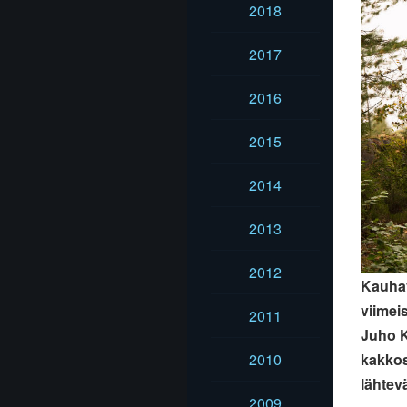
2018
2017
2016
2015
2014
2013
2012
Kauhav
viimei
2011
Juho K
kakkos
2010
lähtevä
2009