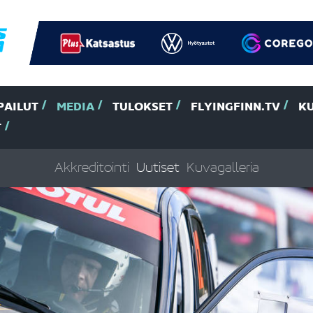
PAILUT
MEDIA
TULOKSET
FLYINGFINN.TV
K
T
Akkreditointi
Uutiset
Kuvagalleria