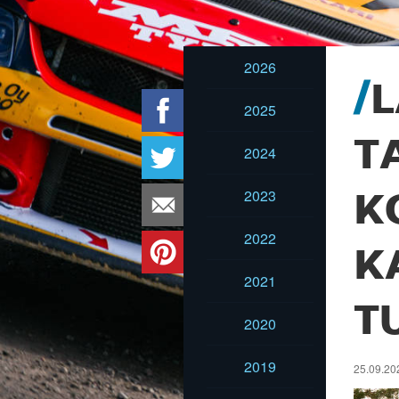
2026
L
2025
T
2024
2023
K
2022
K
2021
T
2020
2019
25.09.202