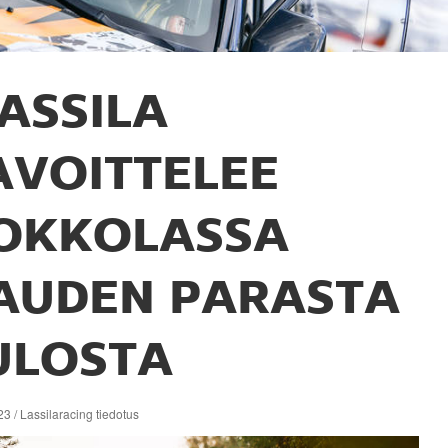
ASSILA
AVOITTELEE
OKKOLASSA
AUDEN PARASTA
ULOSTA
3 / Lassilaracing tiedotus