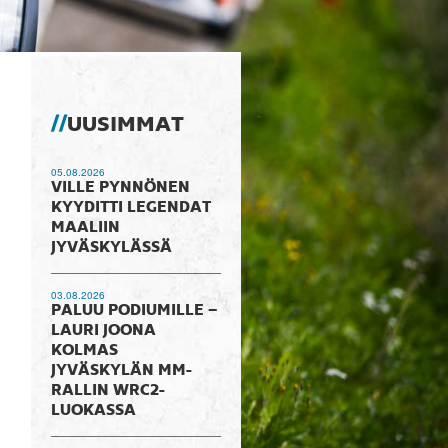
UUSIMMAT
05.08.2026
VILLE PYNNÖNEN
KYYDITTI LEGENDAT
MAALIIN
JYVÄSKYLÄSSÄ
03.08.2026
PALUU PODIUMILLE –
LAURI JOONA
KOLMAS
JYVÄSKYLÄN MM-
RALLIN WRC2-
LUOKASSA