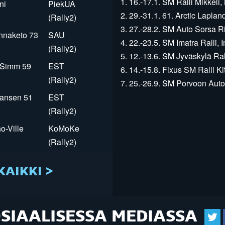
1. 16.-17.1. SM Ralli Mikkeli, 
ni
PiekUA
2. 29.-31.1. 61. Arctic Laplan
(Rally2)
3. 27.-28.2. SM Auto Sorsa Rii
innaketo 73
SAU
4. 22.-23.5. SM Imatra Ralli, I
(Rally2)
5. 12.-13.6. SM Jyväskylä Rall
r Simm 59
EST
6. 14.-15.8. Fixus SM Ralli Kit
(Rally2)
7. 25.-26.9. SM Porvoon Autop
Jansen 51
EST
(Rally2)
o-Ville
KoMoKe
(Rally2)
KAIKKI >
OSIAALISESSA MEDIASSA