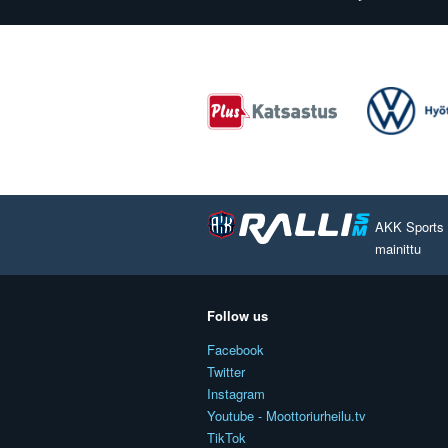
AKK Sports O
mainittu
Follow us
Facebook
Twitter
Instagram
Youtube - Moottoriurheilu.tv
TikTok