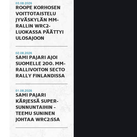
03.08.2026
ROOPE KORHOSEN
VOITTOTAISTELU
JYVÄSKYLÄN MM-
RALLIN WRC2-
LUOKASSA PÄÄTTYI
ULOSAJOON
02.08.2026
SAMI PAJARI AJOI
SUOMELLE 200. MM-
RALLIVOITON SECTO
RALLY FINLANDISSA
01.08.2026
SAMI PAJARI
KÄRJESSÄ SUPER-
SUNNUNTAIHIN -
TEEMU SUNINEN
JOHTAA WRC2:SSA