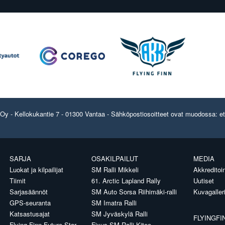
y - Kellokukantie 7 - 01300 Vantaa - Sähköpostiosoitteet ovat muodossa: etun
SARJA
OSAKILPAILUT
MEDIA
Luokat ja kilpailijat
SM Ralli Mikkeli
Akkreditoin
Tiimit
61. Arctic Lapland Rally
Uutiset
Sarjasäännöt
SM Auto Sorsa Riihimäki-ralli
Kuvagaller
GPS-seuranta
SM Imatra Ralli
Katsastusajat
SM Jyväskylä Ralli
FLYINGFI
Flying Finn Future Star
Fixus SM Ralli Kitee