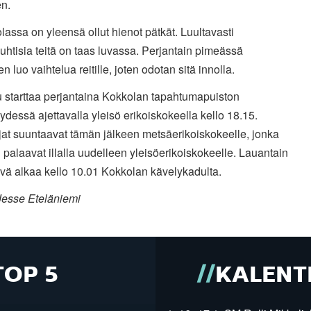
en.
lassa on yleensä ollut hienot pätkät. Luultavasti
htisia teitä on taas luvassa. Perjantain pimeässä
n luo vaihtelua reitille, joten odotan sitä innolla.
u starttaa perjantaina Kokkolan tapahtumapuiston
ydessä ajettavalla yleisö erikoiskokeella kello 18.15.
ijat suuntaavat tämän jälkeen metsäerikoiskokeelle, jonka
 palaavat illalla uudelleen yleisöerikoiskokeelle. Lauantain
vä alkaa kello 10.01 Kokkolan kävelykadulta.
Jesse Eteläniemi
TOP 5
KALENT