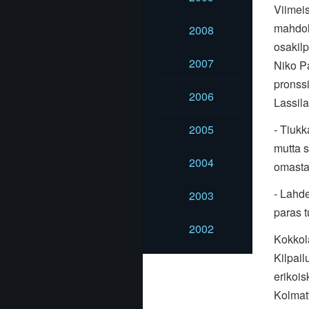
Viimeis
mahdoll
2008
osakilp
2007
Niko Pa
pronssi
2006
Lassila
- Tiukk
2005
mutta s
2004
omasta 
- Lahde
2003
paras t
2002
Kokkola
Kilpail
erikois
Kolmat