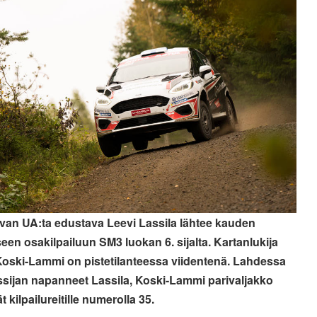
an UA:ta edustava Leevi Lassila lähtee kauden
seen osakilpailuun SM3 luokan 6. sijalta. Kartanlukija
oski-Lammi on pistetilanteessa viidentenä. Lahdessa
sijan napanneet Lassila, Koski-Lammi parivaljakko
t kilpailureitille numerolla 35.