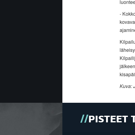
luonte
- Kokko
kovavau
ajamine
Kilpail
läheisy
Kilpail
jälkeen
kisapäi
Kuva: 
PISTEET 