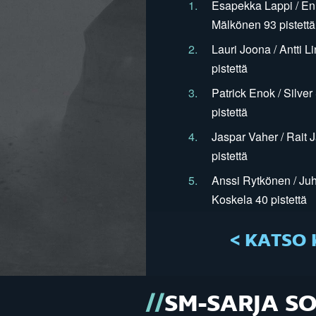
1.
Esapekka Lappi / En
Mälkönen 93 pistettä
2.
Lauri Joona / Antti L
pistettä
3.
Patrick Enok / Silve
pistettä
4.
Jaspar Vaher / Rait 
pistettä
5.
Anssi Rytkönen / Juh
Koskela 40 pistettä
< KATSO 
SM-SARJA S