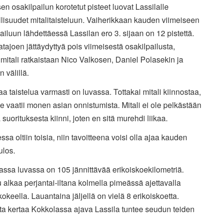
en osakilpailun korotetut pisteet luovat Lassilalle
isuudet mitalitaisteluun. Vaiherikkaan kauden viimeiseen
ailuun lähdettäessä Lassilan ero 3. sijaan on 12 pistettä.
tajoen jättäydyttyä pois viimeisestä osakilpailusta,
mitali ratkaistaan Nico Valkosen, Daniel Polasekin ja
n välillä.
aa taistelua varmasti on luvassa. Tottakai mitali kiinnostaa,
e vaatii monen asian onnistumista. Mitali ei ole pelkästään
suorituksesta kiinni, joten en sitä murehdi liikaa.
ssa oltiin toisia, niin tavoitteena voisi olla ajaa kauden
ulos.
ssa luvassa on 105 jännittävää erikoiskoekilometriä.
u alkaa perjantai-iltana kolmella pimeässä ajettavalla
kokeella. Lauantaina jäljellä on vielä 8 erikoiskoetta.
ta kertaa Kokkolassa ajava Lassila tuntee seudun teiden