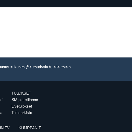
imi.sukunimi@autourheilu.fi, ellei toisin
TULOKSET
ti
SM-pistetilanne
Livetulokset
ia
Tulosarkisto
NN.TV
KUMPPANIT