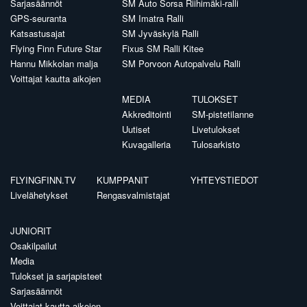
Sarjasäännöt
SM Auto Sorsa Riihimäki-ralli
GPS-seuranta
SM Imatra Ralli
Katsastusajat
SM Jyväskylä Ralli
Flying Finn Future Star
Fixus SM Ralli Kitee
Hannu Mikkolan malja
SM Porvoon Autopalvelu Ralli
Voittajat kautta aikojen
MEDIA
TULOKSET
Akkreditointi
SM-pistetilanne
Uutiset
Livetulokset
Kuvagalleria
Tulosarkisto
FLYINGFINN.TV
KUMPPANIT
YHTEYSTIEDOT
Livelähetykset
Rengasvalmistajat
JUNIORIT
Osakilpailut
Media
Tulokset ja sarjapisteet
Sarjasäännöt
Voittajat kautta aikojen