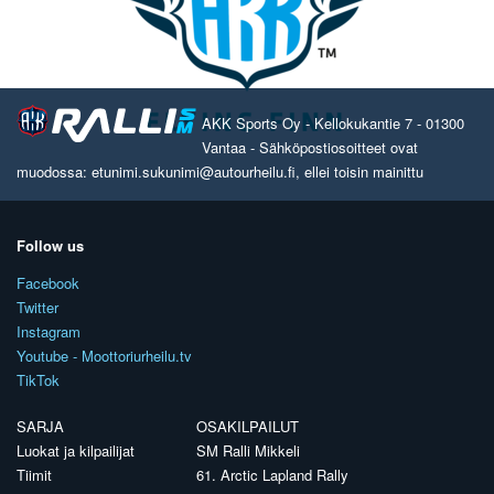
AKK Sports Oy - Kellokukantie 7 - 01300
Vantaa - Sähköpostiosoitteet ovat
muodossa: etunimi.sukunimi@autourheilu.fi, ellei toisin mainittu
Follow us
Facebook
Twitter
Instagram
Youtube - Moottoriurheilu.tv
TikTok
SARJA
OSAKILPAILUT
Luokat ja kilpailijat
SM Ralli Mikkeli
Tiimit
61. Arctic Lapland Rally