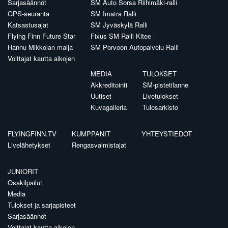
Sarjasäännöt
SM Auto Sorsa Riihimäki-ralli
GPS-seuranta
SM Imatra Ralli
Katsastusajat
SM Jyväskylä Ralli
Flying Finn Future Star
Fixus SM Ralli Kitee
Hannu Mikkolan malja
SM Porvoon Autopalvelu Ralli
Voittajat kautta aikojen
MEDIA
TULOKSET
Akkreditointi
SM-pistetilanne
Uutiset
Livetulokset
Kuvagalleria
Tulosarkisto
FLYINGFINN.TV
KUMPPANIT
YHTEYSTIEDOT
Livelähetykset
Rengasvalmistajat
JUNIORIT
Osakilpailut
Media
Tulokset ja sarjapisteet
Sarjasäännöt
Voittajat kautta aikojen