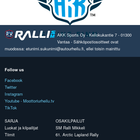
AKK Sports Oy - Kellokukantie 7 - 01300
Vantaa - Sähköpostiosoitteet ovat
muodossa: etunimi.sukunimi@autourheilu.fi, ellei toisin mainittu
Follow us
Facebook
Twitter
Instagram
Youtube - Moottoriurheilu.tv
TikTok
SARJA
OSAKILPAILUT
Luokat ja kilpailijat
SM Ralli Mikkeli
Tiimit
61. Arctic Lapland Rally