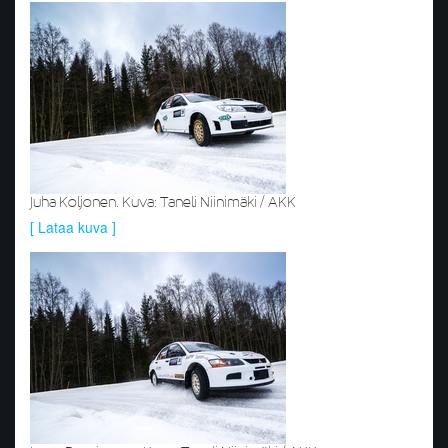
Juha Koljonen. Kuva: Taneli Niinimäki / AKK
[ Lataa kuva ]