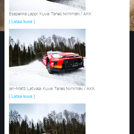
Esapekka Lappi. Kuva: Taneli Niinimäki / AKK
[ Lataa kuva ]
Jari-Matti Latvala. Kuva: Taneli Niinimäki / AKK
[ Lataa kuva ]