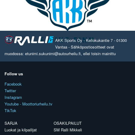
AKK Sports Oy - Kellokukantie 7 - 01300
Vantaa - Sähköpostiosoitteet ovat
muodossa: etunimi.sukunimi@autourheilu.fi, ellei toisin mainittu
Follow us
Facebook
Twitter
Instagram
Youtube - Moottoriurheilu.tv
TikTok
SARJA
OSAKILPAILUT
Luokat ja kilpailijat
SM Ralli Mikkeli