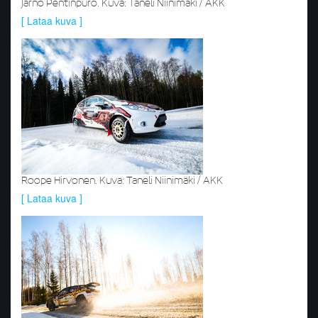
Jarno Pentinpuro. Kuva: Taneli Niinimäki / AKK
[ Lataa kuva ]
Roope Hirvonen. Kuva: Taneli Niinimäki / AKK
[ Lataa kuva ]