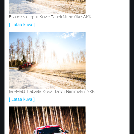
Esapekka Lappi. Kuva: Taneli Niinimäki / AKK
[ Lataa kuva ]
Jari-Matti Latvala. Kuva: Taneli Niinimäki / AKK
[ Lataa kuva ]