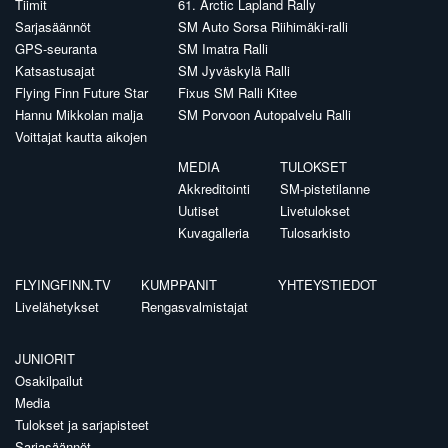
Tiimit
61. Arctic Lapland Rally
Sarjasäännöt
SM Auto Sorsa Riihimäki-ralli
GPS-seuranta
SM Imatra Ralli
Katsastusajat
SM Jyväskylä Ralli
Flying Finn Future Star
Fixus SM Ralli Kitee
Hannu Mikkolan malja
SM Porvoon Autopalvelu Ralli
Voittajat kautta aikojen
MEDIA
TULOKSET
Akkreditointi
SM-pistetilanne
Uutiset
Livetulokset
Kuvagalleria
Tulosarkisto
FLYINGFINN.TV
KUMPPANIT
YHTEYSTIEDOT
Livelähetykset
Rengasvalmistajat
JUNIORIT
Osakilpailut
Media
Tulokset ja sarjapisteet
Sarjasäännöt