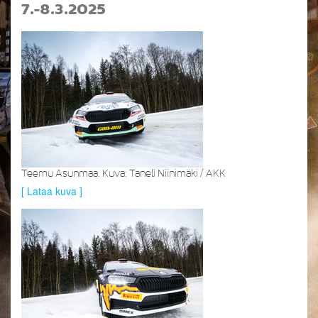
7.-8.3.2025
Teemu Asunmaa. Kuva: Taneli Niinimäki / AKK
[ Lataa kuva ]