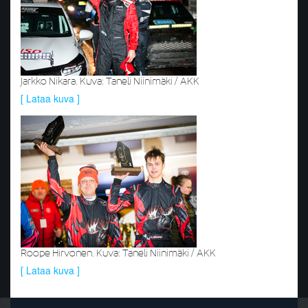
Jarkko Nikara. Kuva: Taneli Niinimäki / AKK
[ Lataa kuva ]
Roope Hirvonen. Kuva: Taneli Niinimäki / AKK
[ Lataa kuva ]