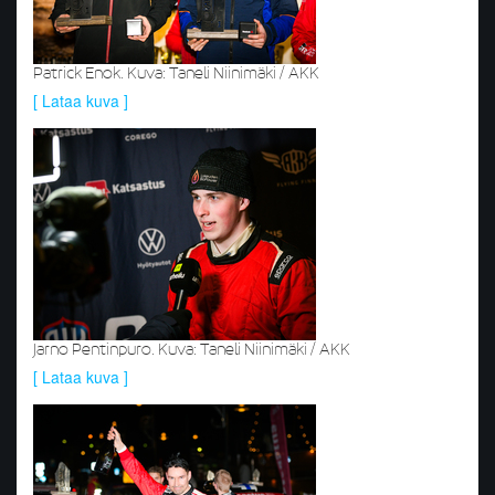
Patrick Enok. Kuva: Taneli Niinimäki / AKK
[ Lataa kuva ]
Jarno Pentinpuro. Kuva: Taneli Niinimäki / AKK
[ Lataa kuva ]