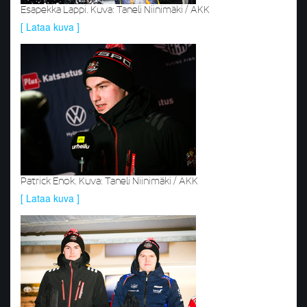
Esapekka Lappi. Kuva: Taneli Niinimäki / AKK
[ Lataa kuva ]
Patrick Enok. Kuva: Taneli Niinimäki / AKK
[ Lataa kuva ]