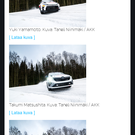
Yuki Yamamoto. Kuva: Taneli Niinimäki / AKK
[ Lataa kuva ]
Takumi Matsushita. Kuva: Taneli Niinimäki / AKK
[ Lataa kuva ]