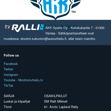
AKK Sports Oy - Kellokukantie 7 - 01300
Vantaa - Sähköpostiosoitteet ovat
muodossa: etunimi.sukunimi@autourheilu.fi, ellei toisin mainittu
Follow us
Facebook
Twitter
Instagram
Youtube - Moottoriurheilu.tv
TikTok
SARJA
OSAKILPAILUT
Luokat ja kilpailijat
SM Ralli Mikkeli
Tiimit
61. Arctic Lapland Rally