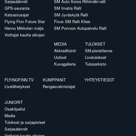
Sarjasäännöt
SM Auto Sorsa Riihimäki-ralli
GPS-seuranta
SM Imatra Ralli
Katsastusajat
SM Jyväskylä Ralli
Flying Finn Future Star
Fixus SM Ralli Kitee
Hannu Mikkolan malja
SM Porvoon Autopalvelu Ralli
Voittajat kautta aikojen
MEDIA
TULOKSET
Akkreditointi
SM-pistetilanne
Uutiset
Livetulokset
Kuvagalleria
Tulosarkisto
FLYINGFINN.TV
KUMPPANIT
YHTEYSTIEDOT
Livelähetykset
Rengasvalmistajat
JUNIORIT
Osakilpailut
Media
Tulokset ja sarjapisteet
Sarjasäännöt
Voittajat kautta aikojen