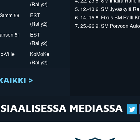
4. 22.-23.5. SM Imatra Ralli, I
(Rally2)
5. 12.-13.6. SM Jyväskylä Rall
r Simm 59
EST
6. 14.-15.8. Fixus SM Ralli Kit
(Rally2)
7. 25.-26.9. SM Porvoon Autop
Jansen 51
EST
(Rally2)
o-Ville
KoMoKe
(Rally2)
KAIKKI >
OSIAALISESSA MEDIASSA