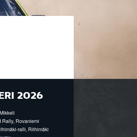
ERI 2026
Mikkeli
d Rally, Rovaniemi
himäki-ralli, Riihimäki