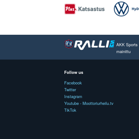
AKK Sports O
mainittu
Follow us
Facebook
Twitter
Instagram
Youtube - Moottoriurheilu.tv
TikTok