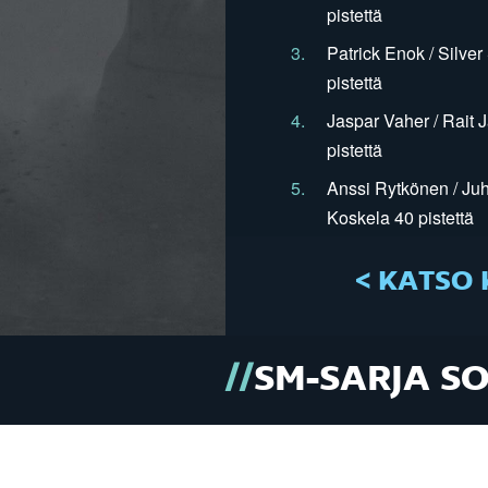
pistettä
3.
Patrick Enok / Silve
pistettä
4.
Jaspar Vaher / Rait 
pistettä
5.
Anssi Rytkönen / Juh
Koskela 40 pistettä
< KATSO 
SM-SARJA S