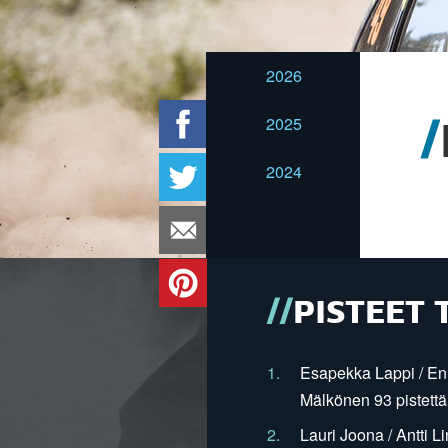
2026
2025
2024
PISTEET 
1.
Esapekka Lappi / En
Mälkönen 93 pistettä
2.
Lauri Joona / Antti L