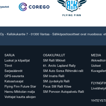
y - Kellokukantie 7 - 01300 Vantaa - Sähköpostiosoitteet ovat muodossa: etun
SARJA
OSAKILPAILUT
MEDIA
Luokat ja kilpailijat
SM Ralli Mikkeli
Akkreditoin
Tiimit
61. Arctic Lapland Rally
Uutiset
Sarjasäännöt
SM Auto Sorsa Riihimäki-ralli
Kuvagaller
GPS-seuranta
SM Imatra Ralli
Katsastusajat
SM Jyväskylä Ralli
FLYINGFI
Flying Finn Future Star
Fixus SM Ralli Kitee
Livelähety
Hannu Mikkolan malja
SM Porvoon Autopalvelu Ralli
Voittajat kautta aikojen
YHTEYST