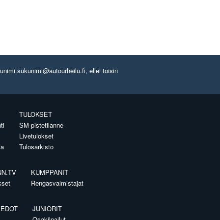
imi.sukunimi@autourheilu.fi, ellei toisin
TULOKSET
ti
SM-pistetilanne
Livetulokset
ia
Tulosarkisto
NN.TV
KUMPPANIT
kset
Rengasvalmistajat
IEDOT
JUNIORIT
Osakilpailut