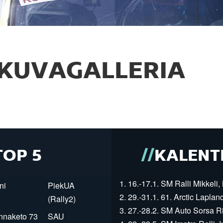
KUVAGALLERIA
TOP 5
KALENT
1. 16.-17.1. SM Ralli Mikkeli, 
ni
PiekUA
2. 29.-31.1. 61. Arctic Laplan
(Rally2)
3. 27.-28.2. SM Auto Sorsa Rii
innaketo 73
SAU