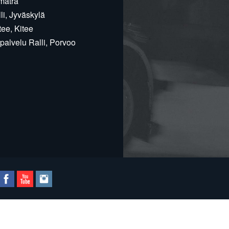
matra
i, Jyväskylä
ee, Kitee
alvelu Ralli, Porvoo