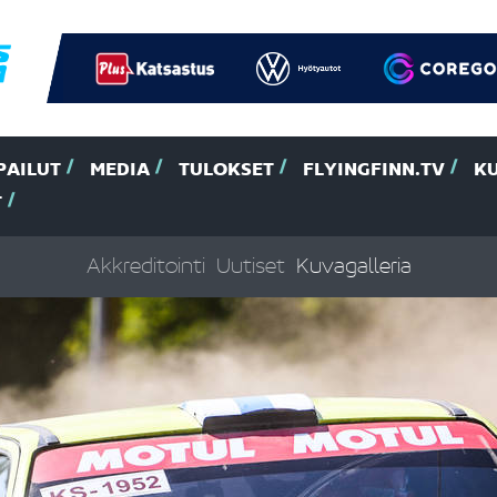
PAILUT
MEDIA
TULOKSET
FLYINGFINN.TV
K
T
Akkreditointi
Uutiset
Kuvagalleria