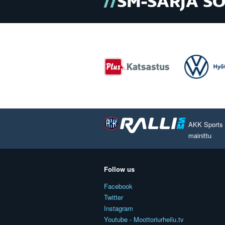
SM-SARJA S
AKK Sports O
mainittu
Follow us
Facebook
Twitter
Instagram
Youtube - Moottoriurheilu.tv