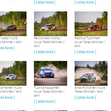
[ Lataa kuva ]
[ Lataa kuva ]
 Kallio. Kuva:
Pekka Keski-Korsu.
Rasmus Tuominen.
i Niinimäki / AKK
Kuva: Taneli Niinimäki /
Kuva: Taneli Niinimäki /
AKK
AKK
taa kuva ]
[ Lataa kuva ]
[ Lataa kuva ]
 Korhonen. Kuva:
Tuukka Kauppinen.
Anssi Rytkönen. Kuva:
i Niinimäki / AKK
Kuva: Taneli Niinimäki /
Taneli Niinimäki / AKK
AKK
taa kuva ]
[ Lataa kuva ]
[ Lataa kuva ]