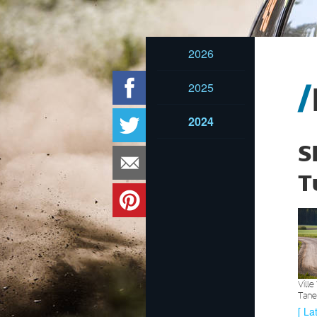
2026
2025
2024
S
T
Vill
Tanel
[ La