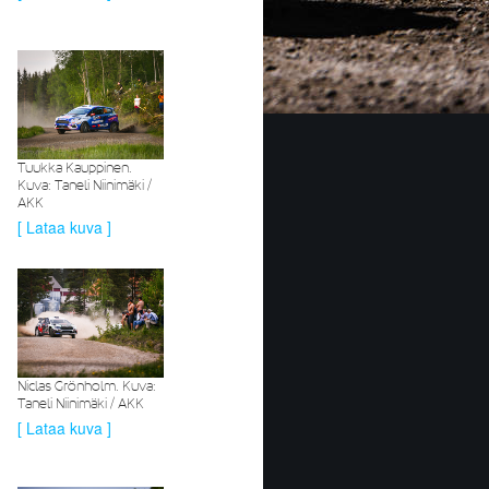
Tuukka Kauppinen.
Kuva: Taneli Niinimäki /
AKK
[ Lataa kuva ]
Niclas Grönholm. Kuva:
Taneli Niinimäki / AKK
[ Lataa kuva ]