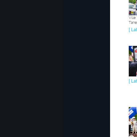
Vill
Tanel
[ La
[ La