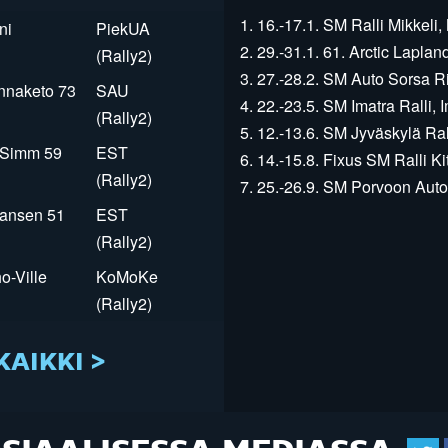
1. 16.-17.1. SM Ralli Mikkeli, 
ni
PiekUA
2. 29.-31.1. 61. Arctic Laplan
(Rally2)
3. 27.-28.2. SM Auto Sorsa Rii
innaketo 73
SAU
4. 22.-23.5. SM Imatra Ralli, I
(Rally2)
5. 12.-13.6. SM Jyväskylä Rall
r Simm 59
EST
6. 14.-15.8. Fixus SM Ralli Kit
(Rally2)
7. 25.-26.9. SM Porvoon Autop
Jansen 51
EST
(Rally2)
o-Ville
KoMoKe
(Rally2)
KAIKKI >