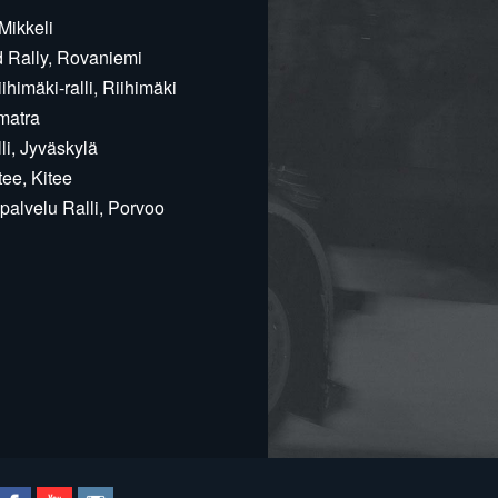
Mikkeli
d Rally, Rovaniemi
himäki-ralli, Riihimäki
matra
i, Jyväskylä
ee, Kitee
alvelu Ralli, Porvoo