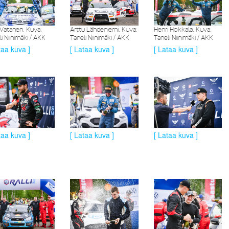
e Vatanen. Kuva:
Arttu Lähdeniemi. Kuva:
Henri Hokkala. Kuva:
i Niinimäki / AKK
Taneli Niinimäki / AKK
Taneli Niinimäki / AKK
taa kuva ]
[ Lataa kuva ]
[ Lataa kuva ]
taa kuva ]
[ Lataa kuva ]
[ Lataa kuva ]