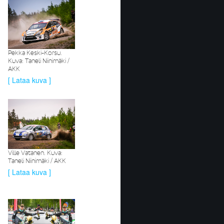
Pekka Keski-Korsu.
Kuva: Taneli Niinimäki /
AKK
[ Lataa kuva ]
Ville Vatanen. Kuva:
Taneli Niinimäki / AKK
[ Lataa kuva ]