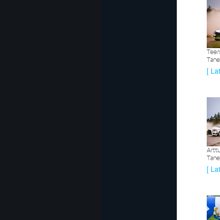
Teem
Tanel
[ La
Artt
Tanel
[ La