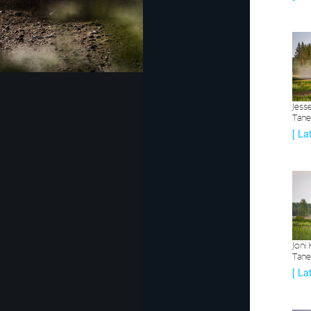
Jesse
Tanel
[ La
Joni
Tanel
[ La