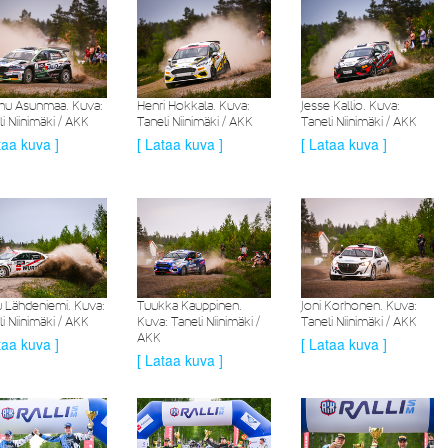
u Asunmaa. Kuva:
Henri Hokkala. Kuva:
Jesse Kallio. Kuva:
i Niinimäki / AKK
Taneli Niinimäki / AKK
Taneli Niinimäki / AKK
taa kuva ]
[ Lataa kuva ]
[ Lataa kuva ]
u Lähdeniemi. Kuva:
Tuukka Kauppinen.
Joni Korhonen. Kuva:
i Niinimäki / AKK
Kuva: Taneli Niinimäki /
Taneli Niinimäki / AKK
AKK
taa kuva ]
[ Lataa kuva ]
[ Lataa kuva ]