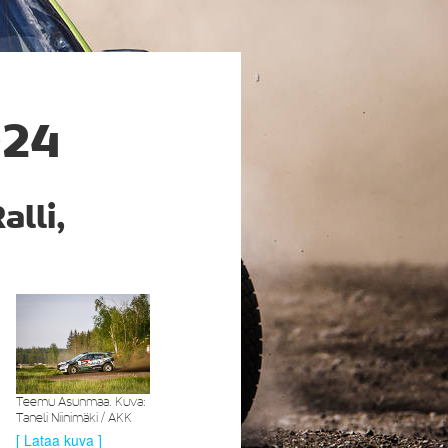
024
lli,
Teemu Asunmaa. Kuva:
Taneli Niinimäki / AKK
[ Lataa kuva ]