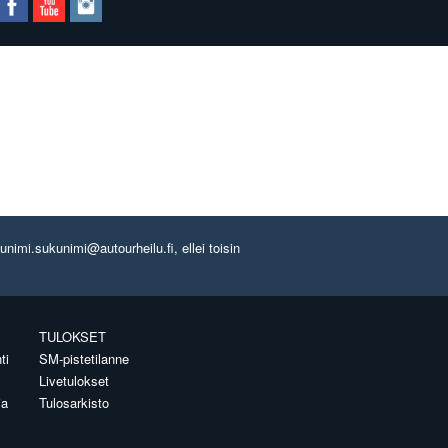
imi.sukunimi@autourheilu.fi, ellei toisin
TULOKSET
ti
SM-pistetilanne
Livetulokset
ia
Tulosarkisto