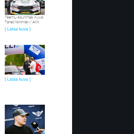
Teemu Asunmaa. Kuva:
Taneli Niinimäki / AKK
[ Lataa kuva ]
[ Lataa kuva ]