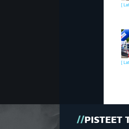
[ La
[ La
PISTEET 