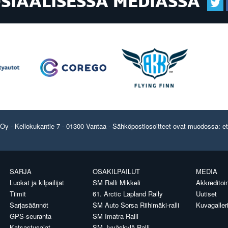
OSIAALISESSA MEDIASSA
y - Kellokukantie 7 - 01300 Vantaa - Sähköpostiosoitteet ovat muodossa: etun
SARJA
OSAKILPAILUT
MEDIA
Luokat ja kilpailijat
SM Ralli Mikkeli
Akkreditoin
Tiimit
61. Arctic Lapland Rally
Uutiset
Sarjasäännöt
SM Auto Sorsa Riihimäki-ralli
Kuvagaller
GPS-seuranta
SM Imatra Ralli
Katsastusajat
SM Jyväskylä Ralli