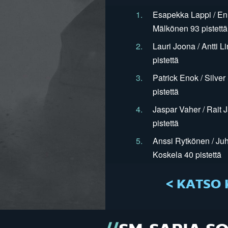
1.
Esapekka Lappi / En
Mälkönen 93 pistettä
2.
Lauri Joona / Antti L
pistettä
3.
Patrick Enok / Silve
pistettä
4.
Jaspar Vaher / Rait 
pistettä
5.
Anssi Rytkönen / Juh
Koskela 40 pistettä
< KATSO 