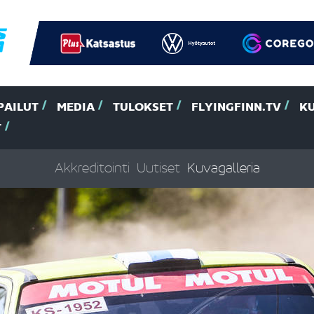
PAILUT
MEDIA
TULOKSET
FLYINGFINN.TV
K
T
Akkreditointi
Uutiset
Kuvagalleria