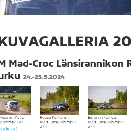
KUVAGALLERIA 2
M Mad-Croc Länsirannikon Ra
urku
24.-25.5.2024
e Vatanen. Kuva:
Roope Korhonen.
Benjamin Korhola.
i Niinimäki / AKK
Kuva: Taneli Niinimäki /
Kuva: Taneli Niinimäki /
AKK
AKK
taa kuva ]