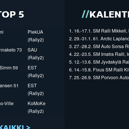
TOP 5
KALENT
1. 16.-17.1. SM Ralli Mikkeli, 
ni
PiekUA
2. 29.-31.1. 61. Arctic Laplan
(Rally2)
3. 27.-28.2. SM Auto Sorsa Rii
innaketo 73
SAU
4. 22.-23.5. SM Imatra Ralli, I
(Rally2)
5. 12.-13.6. SM Jyväskylä Rall
r Simm 59
EST
6. 14.-15.8. Fixus SM Ralli Kit
(Rally2)
7. 25.-26.9. SM Porvoon Autop
Jansen 51
EST
(Rally2)
o-Ville
KoMoKe
(Rally2)
KAIKKI >