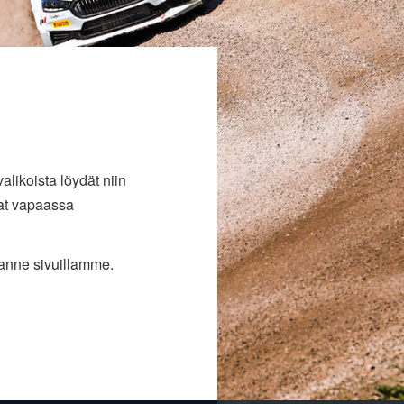
alikoista löydät niin
vat vapaassa
tanne sivuillamme.