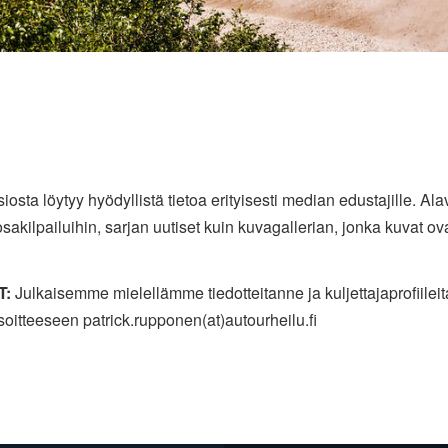
osta löytyy hyödyllistä tietoa erityisesti median edustajille. Alav
osakilpailuihin, sarjan uutiset kuin kuvagallerian, jonka kuvat o
T:
Julkaisemme mielellämme tiedotteitanne ja kuljettajaprofiilei
osoitteeseen patrick.rupponen(at)autourheilu.fi