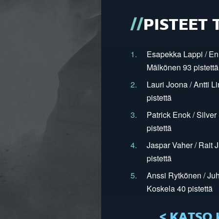
PISTEET 
1.
Esapekka Lappi / En
Mälkönen 93 pistettä
2.
Lauri Joona / Antti L
pistettä
3.
Patrick Enok / Silve
pistettä
4.
Jaspar Vaher / Rait 
pistettä
5.
Anssi Rytkönen / Juh
Koskela 40 pistettä
< KATSO 