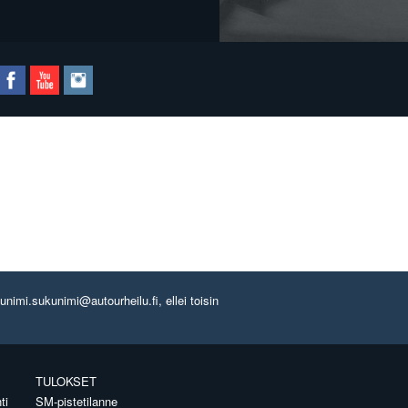
imi.sukunimi@autourheilu.fi, ellei toisin
TULOKSET
ti
SM-pistetilanne