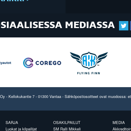
OSIAALISESSA MEDIASSA
y - Kellokukantie 7 - 01300 Vantaa - Sähköpostiosoitteet ovat muodossa: etun
SARJA
OSAKILPAILUT
MEDIA
Luokat ja kilpailijat
SM Ralli Mikkeli
Akkreditoin