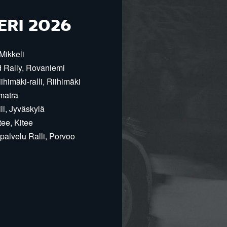
ERI 2026
Mikkeli
d Rally, Rovaniemi
himäki-ralli, Riihimäki
matra
i, Jyväskylä
ee, Kitee
alvelu Ralli, Porvoo