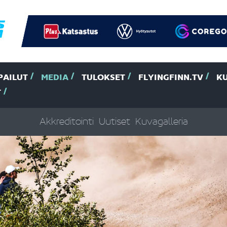
PAILUT
MEDIA
TULOKSET
FLYINGFINN.TV
K
T
Akkreditointi
Uutiset
Kuvagalleria