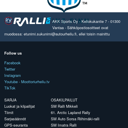
AKK Sports Oy - Kellokukantie 7 - 01300
Vantaa - Sähköpostiosoitteet ovat
muodossa: etunimi.sukunimi@autourheilu.fi, ellei toisin mainittu
Follow us
Facebook
Twitter
Instagram
Youtube - Moottoriurheilu.tv
TikTok
SARJA
OSAKILPAILUT
Luokat ja kilpailijat
SM Ralli Mikkeli
Tiimit
61. Arctic Lapland Rally
Sarjasäännöt
SM Auto Sorsa Riihimäki-ralli
GPS-seuranta
SM Imatra Ralli