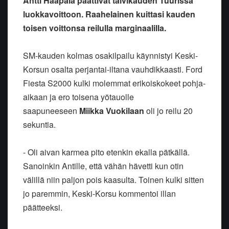
Antti Haapala päättivät talvikauden Tuurissa
luokkavoittoon. Raahelainen kuittasi kauden
toisen voittonsa reilulla marginaalilla.
SM-kauden kolmas osakilpailu käynnistyi Keski-
Korsun osalta perjantai-iltana vauhdikkaasti. Ford
Fiesta S2000 kulki molemmat erikoiskokeet pohja-
aikaan ja ero toisena yötauolle
saapuneeseen
Miikka Vuokilaan
oli jo reilu 20
sekuntia.
- Oli aivan karmea pito etenkin ekalla pätkällä.
Sanoinkin Antille, että vähän hävetti kun otin
välillä niin paljon pois kaasulta. Toinen kulki sitten
jo paremmin, Keski-Korsu kommentoi illan
päätteeksi.