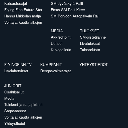
Katsastusajat
SM Jyväskylä Ralli
Flying Finn Future Star
Fixus SM Ralli Kitee
Hannu Mikkolan malja
SM Porvoon Autopalvelu Ralli
Voittajat kautta aikojen
MEDIA
TULOKSET
Akkreditointi
SM-pistetilanne
Uutiset
Livetulokset
Kuvagalleria
Tulosarkisto
FLYINGFINN.TV
KUMPPANIT
YHTEYSTIEDOT
Livelähetykset
Rengasvalmistajat
JUNIORIT
Osakilpailut
Media
Tulokset ja sarjapisteet
Sarjasäännöt
Voittajat kautta aikojen
Yhteystiedot