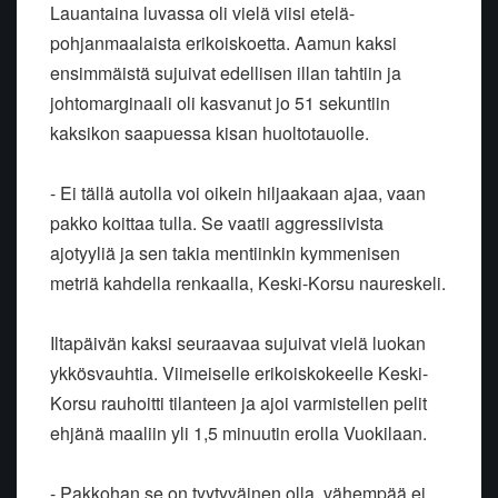
Lauantaina luvassa oli vielä viisi etelä-
pohjanmaalaista erikoiskoetta. Aamun kaksi
ensimmäistä sujuivat edellisen illan tahtiin ja
johtomarginaali oli kasvanut jo 51 sekuntiin
kaksikon saapuessa kisan huoltotauolle.
- Ei tällä autolla voi oikein hiljaakaan ajaa, vaan
pakko koittaa tulla. Se vaatii aggressiivista
ajotyyliä ja sen takia mentiinkin kymmenisen
metriä kahdella renkaalla, Keski-Korsu naureskeli.
Iltapäivän kaksi seuraavaa sujuivat vielä luokan
ykkösvauhtia. Viimeiselle erikoiskokeelle Keski-
Korsu rauhoitti tilanteen ja ajoi varmistellen pelit
ehjänä maaliin yli 1,5 minuutin erolla Vuokilaan.
- Pakkohan se on tyytyväinen olla, vähempää ei