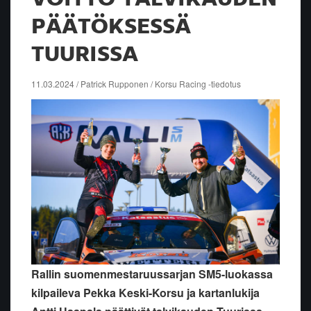
PÄÄTÖKSESSÄ
TUURISSA
11.03.2024 / Patrick Rupponen / Korsu Racing -tiedotus
Rallin suomenmestaruussarjan SM5-luokassa
kilpaileva Pekka Keski-Korsu ja kartanlukija