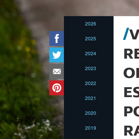
2026
V
2025
R
2024
2023
O
2022
E
2021
P
2020
R
2019