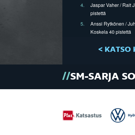
4.
Jaspar Vaher / Rait 
pistettä
5.
Anssi Rytkönen / Juh
Koskela 40 pistettä
< KATSO 
SM-SARJA S