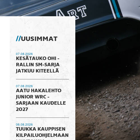
UUSIMMAT
07.08.2026
KESÄTAUKO OHI -
RALLIN SM-SARJA
JATKUU KITEELLÄ
07.08.2026
AATU HAKALEHTO
JUNIOR WRC -
SARJAAN KAUDELLE
2027
06.08.2026
TUUKKA KAUPPISEN
KILPAILUOHJELMAAN