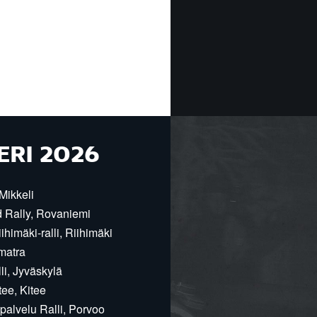
ERI 2026
Mikkeli
d Rally, Rovaniemi
himäki-ralli, Riihimäki
matra
i, Jyväskylä
ee, Kitee
alvelu Ralli, Porvoo