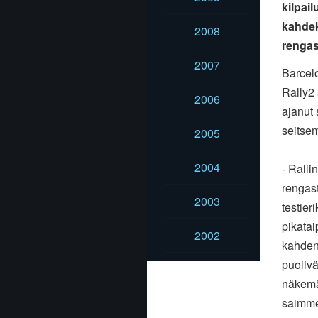
kilpai
kahdek
2008
rengas
2007
Barcel
Rally2
2006
ajanut
seits
2005
2004
- Rall
rengas
2003
testier
pikata
2002
kahden
puoliv
näkem
saimm