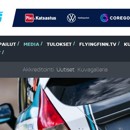
PAILUT
MEDIA
TULOKSET
FLYINGFINN.TV
K
T
Akkreditointi
Uutiset
Kuvagalleria