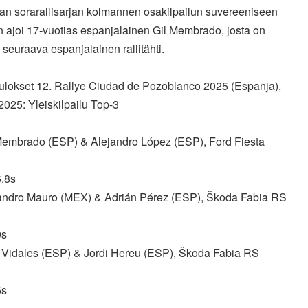
an sorarallisarjan kolmannen osakilpailun suvereeniseen
on
ajoi 17-vuotias espanjalainen Gil Membrado, josta on
a seuraava
espanjalainen rallitähti.
ulokset 12. Rallye Ciudad de Pozoblanco 2025 (Espanja),
2025: Yleiskilpailu Top-3
 Membrado (ESP) & Alejandro López (ESP), Ford Fiesta
6.8s
jandro Mauro (MEX) & Adrián Pérez (ESP), Škoda Fabia RS
0s
i Vidales (ESP) & Jordi Hereu (ESP), Škoda Fabia RS
5s