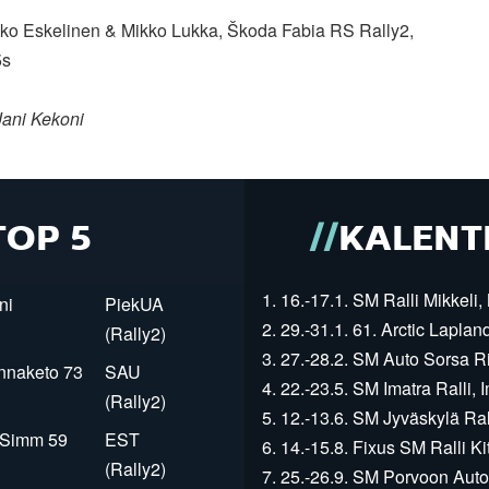
kko Eskelinen & Mikko Lukka, Škoda Fabia RS Rally2,
5s
Jani Kekoni
TOP 5
KALENT
1. 16.-17.1. SM Ralli Mikkeli, 
ni
PiekUA
2. 29.-31.1. 61. Arctic Laplan
(Rally2)
3. 27.-28.2. SM Auto Sorsa Rii
innaketo 73
SAU
4. 22.-23.5. SM Imatra Ralli, I
(Rally2)
5. 12.-13.6. SM Jyväskylä Rall
r Simm 59
EST
6. 14.-15.8. Fixus SM Ralli Kit
(Rally2)
7. 25.-26.9. SM Porvoon Autop