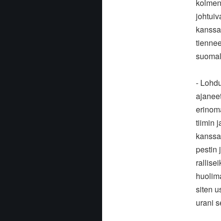
kolmen 
johtuiv
kanssa
tiennee
suomala
- Lohdu
ajanee
erinom
tiimin
kanssa
pestin
rallise
huolima
siten u
urani s