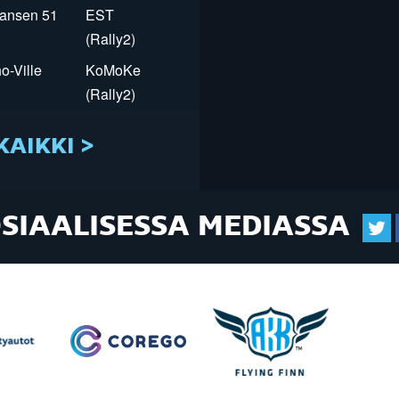
Jansen 51
EST
(Rally2)
o-Ville
KoMoKe
(Rally2)
KAIKKI >
OSIAALISESSA MEDIASSA