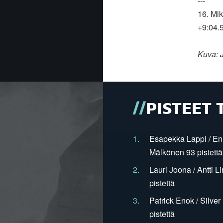
---
16. Mi
+9:04.
Kuva: 
PISTEET 
1.
Esapekka Lappi / En
Mälkönen 93 pistettä
2.
Lauri Joona / Antti L
pistettä
3.
Patrick Enok / Silve
pistettä