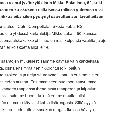
lunsa ajanut jyväskyläläinen Mikko Eskelinen, 52, koki
san erikoiskokeen mittaisessa rallissa yhteensä viisi
rikkoa eikä siten pystynyt saavuttamaan tavoitteitaan.
onalaisen Calm Competicion Skoda Fabia RS
autolla yhdessä kartanlukija Mikko Lukan, 50, kanssa
suomalaiskaksikko piti muuten mallikelpoista vauhtia ja ajoi
emän
erikoiskoetta sijoille 4-6.
in sääntöjen mukaisesti saimme käyttää vain kahdeksaa
ta,
joista ensimmäinen rikkoontui jo kilpailun
ikoiskokeella ja neljä
seuraavaa kilpailun ensimmäisten
ipaleiden aikana. Ensimmäiseen
huoltoon saavuimme
 vanteen raapiessa iberialaista maaperää ja
kilpailun
älissä saimme huomata, että emme maalia tulisi
ään
ellemme käyttäisi kahta lisärengasta. Siitä syystä
e kolmen
minuutin aikasakon rengasrikoissa hävityn