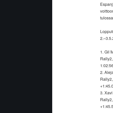
Espanj
voitto
tuloss
Lopput
2.–3.5.
1. Gil
Rally2,
1:02:5
2. Ale
Rally2,
+1:45.
3. Xav
Rally2,
+1:45.