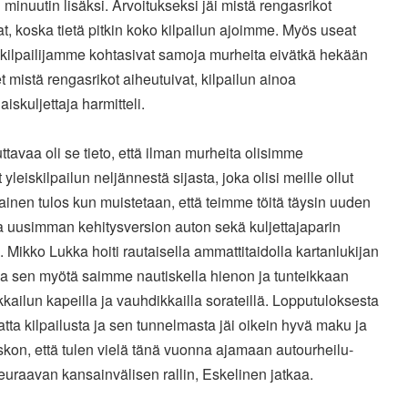
minuutin lisäksi.
Arvoitukseksi jäi mistä rengasrikot
at, koska tietä pitkin koko
kilpailun ajoimme. Myös useat
kilpailijamme kohtasivat samoja
murheita eivätkä hekään
t mistä rengasrikot aiheutuivat,
kilpailun ainoa
iskuljettaja harmitteli.
ttavaa oli se tieto, että ilman murheita olisimme
t
yleiskilpailun neljännestä sijasta, joka olisi meille ollut
ainen
tulos kun muistetaan, että teimme töitä täysin uuden
 ja uusimman
kehitysversion auton sekä kuljettajaparin
. Mikko Lukka hoiti
rautaisella ammattitaidolla kartanlukijan
 ja sen myötä saimme
nautiskella hienon ja tunteikkaan
ikkailun kapeilla ja
vauhdikkailla sorateillä. Lopputuloksesta
tta kilpailusta ja sen
tunnelmasta jäi oikein hyvä maku ja
skon, että tulen vielä tänä
vuonna ajamaan autourheilu-
euraavan kansainvälisen rallin,
Eskelinen jatkaa.