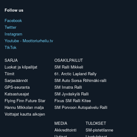
Follow us
Facebook
Twitter
Instagram
Youtube - Moottoriurheilu.tv
TikTok
SARJA
OSAKILPAILUT
Luokat ja kilpailijat
SM Ralli Mikkeli
Tiimit
61. Arctic Lapland Rally
Sarjasäännöt
SM Auto Sorsa Riihimäki-ralli
GPS-seuranta
SM Imatra Ralli
Katsastusajat
SM Jyväskylä Ralli
Flying Finn Future Star
Fixus SM Ralli Kitee
Hannu Mikkolan malja
SM Porvoon Autopalvelu Ralli
Voittajat kautta aikojen
MEDIA
TULOKSET
Akkreditointi
SM-pistetilanne
Uutiset
Livetulokset