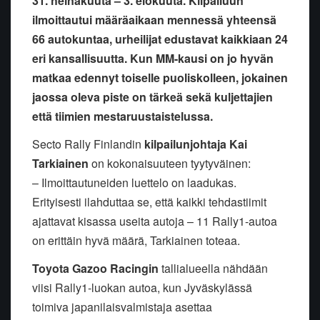
31. heinäkuuta – 3. elokuuta. Kilpailuun
ilmoittautui määräaikaan mennessä yhteensä
66 autokuntaa, urheilijat edustavat kaikkiaan 24
eri kansallisuutta. Kun MM-kausi on jo hyvän
matkaa edennyt toiselle puoliskolleen, jokainen
jaossa oleva piste on tärkeä sekä kuljettajien
että tiimien mestaruustaistelussa.
Secto Rally Finlandin
kilpailunjohtaja Kai
Tarkiainen
on kokonaisuuteen tyytyväinen:
– Ilmoittautuneiden luettelo on laadukas.
Erityisesti ilahduttaa se, että kaikki tehdastiimit
ajattavat kisassa useita autoja – 11 Rally1-autoa
on erittäin hyvä määrä, Tarkiainen toteaa.
Toyota Gazoo Racingin
tallialueella nähdään
viisi Rally1-luokan autoa, kun Jyväskylässä
toimiva japanilaisvalmistaja asettaa