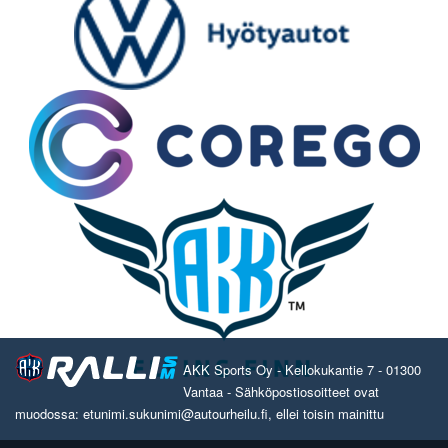
AKK Sports Oy - Kellokukantie 7 - 01300
Vantaa - Sähköpostiosoitteet ovat
muodossa: etunimi.sukunimi@autourheilu.fi, ellei toisin mainittu