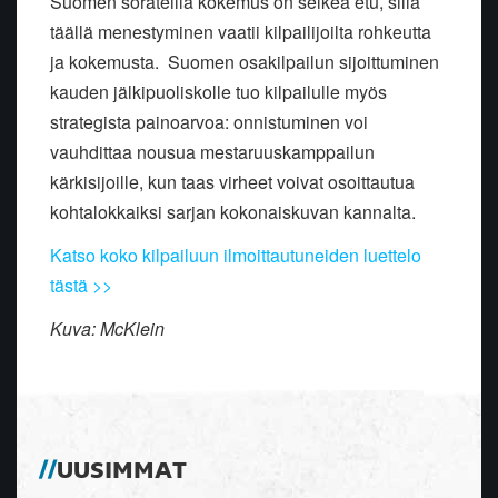
Suomen sorateillä kokemus on selkeä etu, sillä
täällä menestyminen vaatii kilpailijoilta rohkeutta
ja kokemusta. Suomen osakilpailun sijoittuminen
kauden jälkipuoliskolle tuo kilpailulle myös
strategista painoarvoa: onnistuminen voi
vauhdittaa nousua mestaruuskamppailun
kärkisijoille, kun taas virheet voivat osoittautua
kohtalokkaiksi sarjan kokonaiskuvan kannalta.
Katso koko kilpailuun ilmoittautuneiden luettelo
tästä >>
Kuva: McKlein
UUSIMMAT