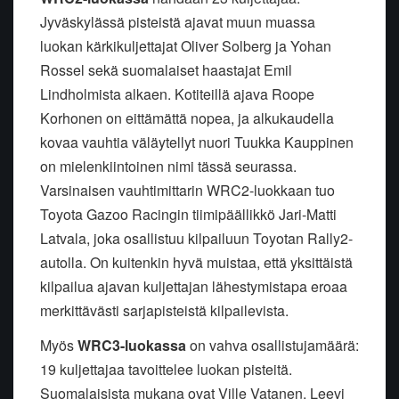
Jyväskylässä pisteistä ajavat muun muassa
luokan kärkikuljettajat Oliver Solberg ja Yohan
Rossel sekä suomalaiset haastajat Emil
Lindholmista alkaen. Kotiteillä ajava Roope
Korhonen on eittämättä nopea, ja alkukaudella
kovaa vauhtia väläytellyt nuori Tuukka Kauppinen
on mielenkiintoinen nimi tässä seurassa.
Varsinaisen vauhtimittarin WRC2-luokkaan tuo
Toyota Gazoo Racingin tiimipäällikkö Jari-Matti
Latvala, joka osallistuu kilpailuun Toyotan Rally2-
autolla. On kuitenkin hyvä muistaa, että yksittäistä
kilpailua ajavan kuljettajan lähestymistapa eroaa
merkittävästi sarjapisteistä kilpailevista.
Myös
WRC3-luokassa
on vahva osallistujamäärä:
19 kuljettajaa tavoittelee luokan pisteitä.
Suomalaisista mukana ovat Ville Vatanen, Leevi