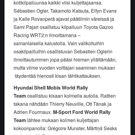
kotikilpailuunsa kaikki viisi kuljettajaansa.
Sébastien Ogier, Takamoto Katsuta, Elfyn Evans
ja Kalle Rovanperä ajavat päätiimin väreissä ja
Sami Pajari osallistuu kilpailuun Toyota Gazoo
Racing WRT2:n ilmoittamana –
samanlaisella kalustolla. Vain valikoituihin
osakilpaiiluihin osallistuvan Sebastien Ogierin
ilmoittautuminen jopa pääsi hieman yllättämään,
mutta viime vuoden voittajan saaminen mukaan
täydentää hienosti kisan tähtikattauksen.
Hyundai Shell Mobis World Rally
Team
osallistuu kisaan kolmella autolla. Rattien
takana nähdään Thierry Neuville, Ott Tänak ja
Adrien Fourmaux.
M-Sport Ford World Rally
Team
lähtee mukaan kolmen kuljettajan
kokoonpanolla: Grégoire Munster, Mārtiņš Sesks