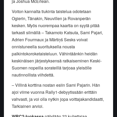
ja Joshua McErlean.
Voiton kannalta tiukinta taistelua odotetaan
Ogierin, Tänakin, Neuvillen ja Rovanperän
kesken. Myös nuorempaa kaartia on syytä pitää
tarkasti silmällä – Takamoto Katsuta, Sami Pajari,
Adrien Fourmaux ja Mārtiņš Sesks voivat
onnistuneella suorituksella nousta
palkintokoroketaisteluun. Vähintäänkin heidän
keskinäisen järjestyksensä ratkaiseminen Keski-
Suomen nopeilla sorateillä tarjoaa yleisölle
nautinnollista viihdettä.
– Villinä korttina nostan esiin Sami Pajarin. Hän
ajoi viime vuonna Rally1-debyytissään erittäin
vahvasti, ja voi olla nytkin jopa voittajakandidaatti,
Tarkiainen arvioi.
WRC2-luokassa
nähdään 23 kuljettajaa.