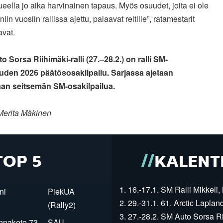
lueella jo aika harvinainen tapaus. Myös osuudet, joita ei ole
in vuosiin rallissa ajettu, palaavat reitille”, ratamestarit
avat.
 Sorsa Riihimäki-ralli (27.–28.2.) on ralli SM-
auden 2026 päätösosakilpailu. Sarjassa ajetaan
aan seitsemän SM-osakilpailua.
Merita Mäkinen
TOP 5
KALENT
1. 16.-17.1. SM Ralli Mikkeli, 
ni
PiekUA
2. 29.-31.1. 61. Arctic Laplan
(Rally2)
3. 27.-28.2. SM Auto Sorsa Rii
innaketo 73
SAU