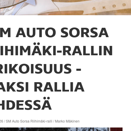
M AUTO SORSA
IIHIMÄKI-RALLIN
RIKOISUUS -
AKSI RALLIA
HDESSÄ
6 / SM Auto Sorsa Riihimäki-ralli / Marko Mäkinen