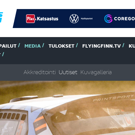
PAILUT
MEDIA
TULOKSET
FLYINGFINN.TV
K
T
Akkreditointi
Uutiset
Kuvagalleria