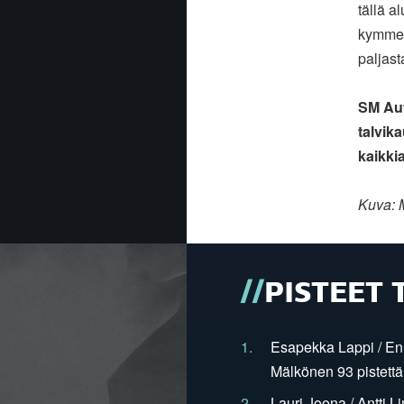
tällä a
kymmeni
paljast
SM Auto
talvik
kaikki
Kuva: 
PISTEET 
1.
Esapekka Lappi / En
Mälkönen 93 pistettä
2.
Lauri Joona / Antti L