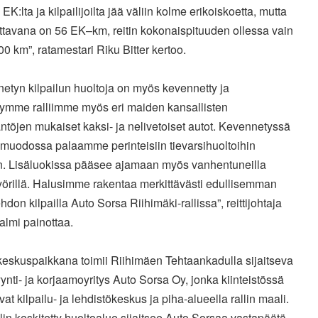
a EK:lta ja kilpailijoilta jää väliin kolme erikoiskoetta, mutta
jettavana on 56 EK–km, reitin kokonaispituuden ollessa vain
100 km”, ratamestari Riku Bitter kertoo.
etyn kilpailun huoltoja on myös kevennetty ja
ymme ralliimme myös eri maiden kansallisten
äntöjen mukaiset kaksi- ja nelivetoiset autot. Kevennetyssä
umuodossa palaamme perinteisiin tievarsihuoltoihin
in. Lisäluokissa pääsee ajamaan myös vanhentuneilla
yörillä. Halusimme rakentaa merkittävästi edullisemman
hdon kilpailla Auto Sorsa Riihimäki-rallissa”, reittijohtaja
almi painottaa.
keskuspaikkana toimii Riihimäen Tehtaankadulla sijaitseva
nti- ja korjaamoyritys Auto Sorsa Oy, jonka kiinteistössä
evat kilpailu- ja lehdistökeskus ja piha-alueella rallin maali.
in keskitetty huoltoalue sijaitsee Auto Sorsaa vastapäätä