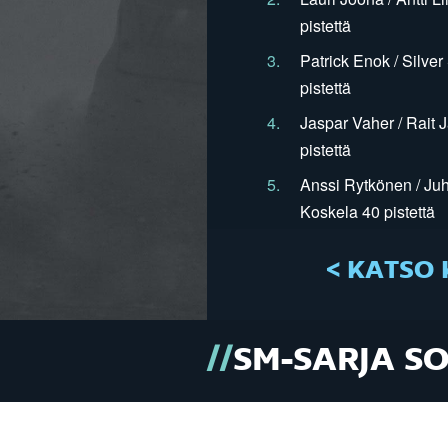
pistettä
3.
Patrick Enok / Silve
pistettä
4.
Jaspar Vaher / Rait 
pistettä
5.
Anssi Rytkönen / Juh
Koskela 40 pistettä
< KATSO 
SM-SARJA S