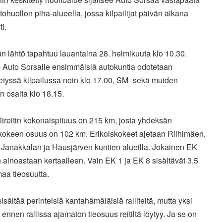
huollon piha-alueella, jossa kilpailijat päivän aikana
i.
un lähtö tapahtuu lauantaina 28. helmikuuta klo 10.30.
n Auto Sorsalle ensimmäisiä autokuntia odotetaan
etyssä kilpailussa noin klo 17.00, SM- sekä muiden
n osalta klo 18.15.
ireitin kokonaispituus on 215 km, josta yhdeksän
skokeen osuus on 102 km. Erikoiskokeet ajetaan Riihimäen,
 Janakkalan ja Hausjärven kuntien alueilla. Jokainen EK
 ainoastaan kertaalleen. Vain EK 1 ja EK 8 sisältävät 3,5
aa tieosuutta.
 sisältää perinteisiä kantahämäläisiä ralliteitä, mutta yksi
 ennen rallissa ajamaton tieosuus reitiltä löytyy. Ja se on