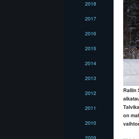
2018
2017
2016
2015
2014
2013
Rallin
2012
aikatau
Talvik
2011
on mah
2010
vaihto
2009