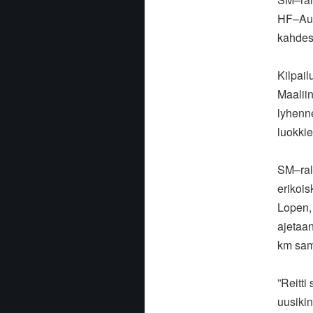
HF–Auto
kahdest
Kilpail
Maalii
lyhenn
luokkie
SM–rall
erikoi
Lopen,
ajetaan
km sam
”Reitti
uusikin