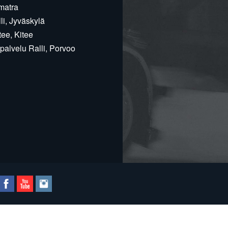
matra
i, Jyväskylä
ee, Kitee
alvelu Ralli, Porvoo