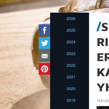
2026
S
2025
R
2024
2023
E
2022
K
2021
Y
2020
2019
19.01.202