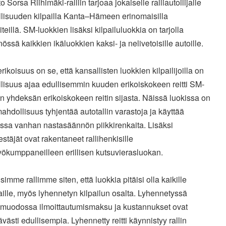
 Sorsa Riihimäki-ralliin tarjoaa jokaiselle ralliautoilijalle
lisuuden kilpailla Kanta–Hämeen erinomaisilla
lliteillä. SM-luokkien lisäksi kilpailuluokkia on tarjolla
össä kaikkien ikäluokkien kaksi- ja nelivetoisille autoille.
erikoisuus on se, että kansallisten luokkien kilpailijoilla on
lisuus ajaa edullisemmin kuuden erikoiskokeen reitti SM-
n yhdeksän erikoiskokeen reitin sijasta. Näissä luokissa on
hdollisuus tyhjentää autotallin varastoja ja käyttää
ussa vanhan nastasäännön piikkirenkaita. Lisäksi
rjestäjät ovat rakentaneet rallihenkisille
yökumppaneilleen erillisen kutsuvierasluokan.
imme rallimme siten, että luokkia pitäisi olla kaikille
ille, myös lyhennetyn kilpailun osalta. Lyhennetyssä
lumuodossa ilmoittautumismaksu ja kustannukset ovat
ävästi edullisempia. Lyhennetty reitti käynnistyy rallin