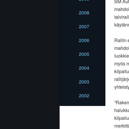
SM Auto
mahdol
2008
talvira
käytänn
2007
Rallin 
2006
mahdol
2005
luokkie
myös ma
2004
kilpail
rallijä
2003
yhteist
2002
”Rakens
halukka
kilpai
merkitt