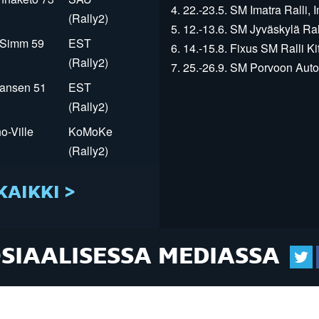
4. 22.-23.5. SM Imatra Ralli, I
(Rally2)
5. 12.-13.6. SM Jyväskylä Rall
r Simm 59
EST
6. 14.-15.8. Fixus SM Ralli Kit
(Rally2)
7. 25.-26.9. SM Porvoon Autop
Jansen 51
EST
(Rally2)
o-Ville
KoMoKe
(Rally2)
KAIKKI >
OSIAALISESSA MEDIASSA