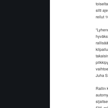
toiselt
silti a
reilut 
”Lyhenn
hyväks
rallisä
kilpail
takais
piikkip
vaihtoe
Juha S
Rallin 
automyy
sijaits
SM–rall