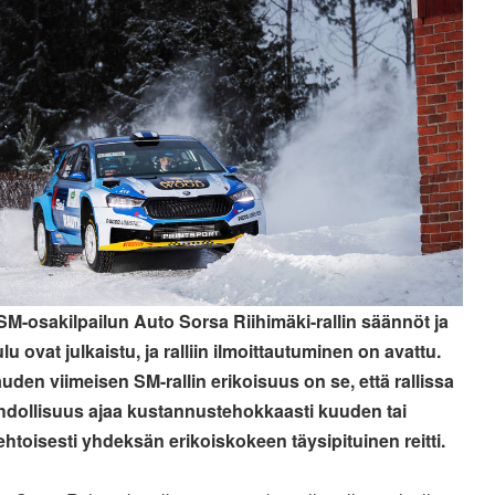
 SM-osakilpailun Auto Sorsa Riihimäki-rallin säännöt ja
lu ovat julkaistu, ja ralliin ilmoittautuminen on avattu.
auden viimeisen SM-rallin erikoisuus on se, että rallissa
dollisuus ajaa kustannustehokkaasti kuuden tai
ehtoisesti yhdeksän erikoiskokeen täysipituinen reitti.