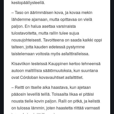
kestopäällysteellä.
– Taso on äärimmäisen kova, ja kovaa mekin
lähdemme ajamaan, mutta opittavaa on vielä
paljon. En halua asettaa varsinaista
tulostavoitetta, mutta rallin tulee sujua
nousujohteisesti. Tavoitteena on saada kaikki oppi
talteen, jotta kauden edetessä pystymme
taistelemaan voitosta myös asfalttiralleissa.
Kisaviikon testeissä Kauppinen kertoo tehneensä
autoon maltillisia säätömuutoksia, kun suuntana
ovat Córdoban kovavauhtiset asfalttitiet.
– Reitti on itselle aika haastava, kun ajetaan
pääosin leveillä teillä. Toisaalta likaa ei pitäisi
nousta tielle kovin paljon. Ralli on pitkä, ja kelistä
on tulossa lämmin, joten haastetta riittää varmasti