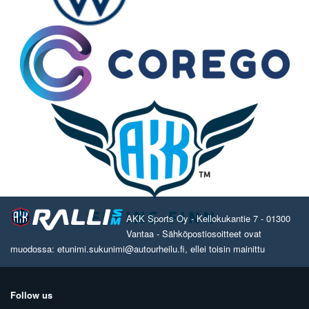
AKK Sports Oy - Kellokukantie 7 - 01300
Vantaa - Sähköpostiosoitteet ovat
muodossa: etunimi.sukunimi@autourheilu.fi, ellei toisin mainittu
Follow us