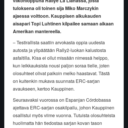
viikonloppuna Rallye La Llanassa, josta
tuloksena oli toinen sija Miko Marczykin
ajaessa voittoon. Kauppisen alkukauden
aisapari Topi Luhtinen kilpailee samaan aikaan
Amerikan mantereella.
– Testirallista saatiin arvokasta oppia uudesta
autosta ja ylipäätään Rally2-luokan kalustosta
asfaltilla. Kisa ei ollut missään nimessä helppo,
kun leikkauksista nousi paljon soraa tielle, joten
olosuhteet olivat paikoin melko haastavat. Tästä
on kuitenkin mukava suunnata ERC-sarjan
avaukseen, kertoo Kauppinen.
Seuraavaksi vuorossa on Espanjan Córdobassa
ajettava ERC-sarjan osakilpailu, johon Kauppinen
osallistui myös viime vuonna. Tutuista olosuhteista
huolimatta hän tiedostaa sarjan kovan tason