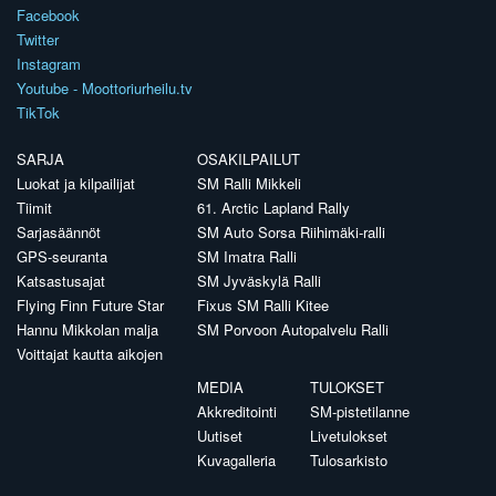
Facebook
Twitter
Instagram
Youtube - Moottoriurheilu.tv
TikTok
SARJA
OSAKILPAILUT
Luokat ja kilpailijat
SM Ralli Mikkeli
Tiimit
61. Arctic Lapland Rally
Sarjasäännöt
SM Auto Sorsa Riihimäki-ralli
GPS-seuranta
SM Imatra Ralli
Katsastusajat
SM Jyväskylä Ralli
Flying Finn Future Star
Fixus SM Ralli Kitee
Hannu Mikkolan malja
SM Porvoon Autopalvelu Ralli
Voittajat kautta aikojen
MEDIA
TULOKSET
Akkreditointi
SM-pistetilanne
Uutiset
Livetulokset
Kuvagalleria
Tulosarkisto