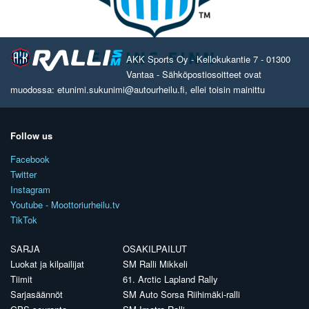
AKK Sports Oy - Kellokukantie 7 - 01300
Vantaa - Sähköpostiosoitteet ovat
muodossa: etunimi.sukunimi@autourheilu.fi, ellei toisin mainittu
Follow us
Facebook
Twitter
Instagram
Youtube - Moottoriurheilu.tv
TikTok
SARJA
OSAKILPAILUT
Luokat ja kilpailijat
SM Ralli Mikkeli
Tiimit
61. Arctic Lapland Rally
Sarjasäännöt
SM Auto Sorsa Riihimäki-ralli