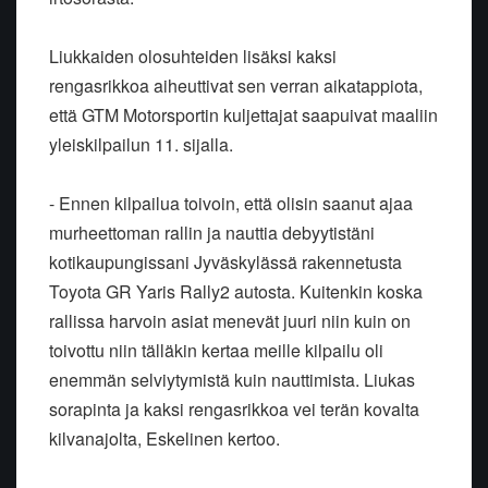
Liukkaiden olosuhteiden lisäksi kaksi
rengasrikkoa aiheuttivat sen verran aikatappiota,
että GTM Motorsportin kuljettajat saapuivat maaliin
yleiskilpailun 11. sijalla.
- Ennen kilpailua toivoin, että olisin saanut ajaa
murheettoman rallin ja nauttia debyytistäni
kotikaupungissani Jyväskylässä rakennetusta
Toyota GR Yaris Rally2 autosta. Kuitenkin koska
rallissa harvoin asiat menevät juuri niin kuin on
toivottu niin tälläkin kertaa meille kilpailu oli
enemmän selviytymistä kuin nauttimista. Liukas
sorapinta ja kaksi rengasrikkoa vei terän kovalta
kilvanajolta, Eskelinen kertoo.