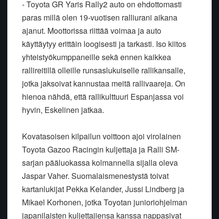
- Toyota GR Yaris Rally2 auto on ehdottomasti
paras millä olen 19-vuotisen ralliurani aikana
ajanut. Moottorissa riittää voimaa ja auto
käyttäytyy erittäin loogisesti ja tarkasti. Iso kiitos
yhteistyökumppaneille sekä ennen kaikkea
rallireitillä olleille runsaslukuiselle rallikansalle,
jotka jaksoivat kannustaa meitä rallivaareja. On
hienoa nähdä, että rallikulttuuri Espanjassa voi
hyvin, Eskelinen jatkaa.
Kovatasoisen kilpailun voittoon ajoi virolainen
Toyota Gazoo Racingin kuljettaja ja Ralli SM-
sarjan pääluokassa kolmannella sijalla oleva
Jaspar Vaher. Suomalaismenestystä toivat
kartanlukijat Pekka Kelander, Jussi Lindberg ja
Mikael Korhonen, jotka Toyotan junioriohjelman
japanilaisten kuljettajiensa kanssa nappasivat