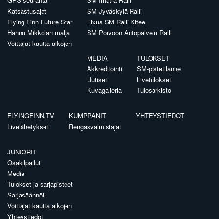
GPS-seuranta
SM Imatra Ralli
Katsastusajat
SM Jyväskylä Ralli
Flying Finn Future Star
Fixus SM Ralli Kitee
Hannu Mikkolan malja
SM Porvoon Autopalvelu Ralli
Voittajat kautta aikojen
MEDIA
TULOKSET
Akkreditointi
SM-pistetilanne
Uutiset
Livetulokset
Kuvagalleria
Tulosarkisto
FLYINGFINN.TV
KUMPPANIT
YHTEYSTIEDOT
Livelähetykset
Rengasvalmistajat
JUNIORIT
Osakilpailut
Media
Tulokset ja sarjapisteet
Sarjasäännöt
Voittajat kautta aikojen
Yhteystiedot