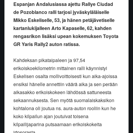
Espanjan Andalusiassa ajettu Rallye Ciudad
de Pozoblanco ralli tarjosi jyväskyläläiselle
Mikko Eskeliselle, 53, ja hänen petäjävetiselle
kartanlukijalleen Arto Kapaselle, 62, kahden
rengasrikon lisäksi upean kokemuksen Toyota
GR Yaris Rally2 auton ratissa.
Kahdeksan pikataipaleen ja 97,54
erikoiskoekilometrin mittainen ralli käynnistyi
Eskelisen osalta mollivoittoisesti kun aika-ajoissa
ensiksi hänelle annettiin väärä aika ja sen perään
aikasakko erikoiskokeen lähdössä sattuneesta
sekaannuksesta. Sen myötä suomalaiskaksikon
kohtalona oli joutua ns. aura-auton rooliin kun he
koko kilpailun ajan joutuivat toisena
kilpailijaparina putsaamaan erikoiskokeita
irtosorasta.