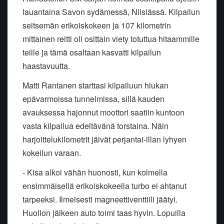
lauantaina Savon sydämessä, Nilsiässä. Kilpailun
seitsemän erikoiskokeen ja 107 kilometrin
mittainen reitti oli osittain viety totuttua hitaammille
teille ja tämä osaltaan kasvatti kilpailun
haastavuutta.
Matti Rantanen starttasi kilpailuun hiukan
epävarmoissa tunnelmissa, sillä kauden
avauksessa hajonnut moottori saatiin kuntoon
vasta kilpailua edeltävänä torstaina. Näin
harjoittelukilometrit jäivät perjantai-illan lyhyen
kokeilun varaan.
- Kisa alkoi vähän huonosti, kun kolmella
ensimmäisellä erikoiskokeella turbo ei ahtanut
tarpeeksi. Ilmeisesti magneettiventtiili jäätyi.
Huollon jälkeen auto toimi taas hyvin. Lopuilla