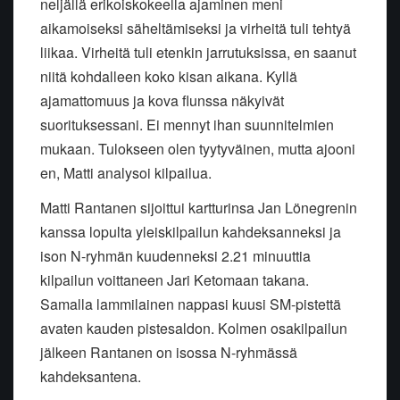
neljällä erikoiskokeella ajaminen meni
aikamoiseksi säheltämiseksi ja virheitä tuli tehtyä
liikaa. Virheitä tuli etenkin jarrutuksissa, en saanut
niitä kohdalleen koko kisan aikana. Kyllä
ajamattomuus ja kova flunssa näkyivät
suorituksessani. Ei mennyt ihan suunnitelmien
mukaan. Tulokseen olen tyytyväinen, mutta ajooni
en, Matti analysoi kilpailua.
Matti Rantanen sijoittui kartturinsa Jan Lönegrenin
kanssa lopulta yleiskilpailun kahdeksanneksi ja
ison N-ryhmän kuudenneksi 2.21 minuuttia
kilpailun voittaneen Jari Ketomaan takana.
Samalla lammilainen nappasi kuusi SM-pistettä
avaten kauden pistesaldon. Kolmen osakilpailun
jälkeen Rantanen on isossa N-ryhmässä
kahdeksantena.