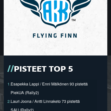
PISTEET TOP 5
1.
Esapekka Lappi / Enni Mälkönen 93 pistettä
PiekUA (Rally2)
2.
Lauri Joona / Antti Linnaketo 73 pistettä
SAU (Rally2)