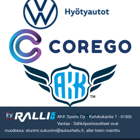
AKK Sports Oy - Kellokukantie 7 - 01300
Vantaa - Sähköpostiosoitteet ovat
muodossa: etunimi.sukunimi@autourheilu.fi, ellei toisin mainittu