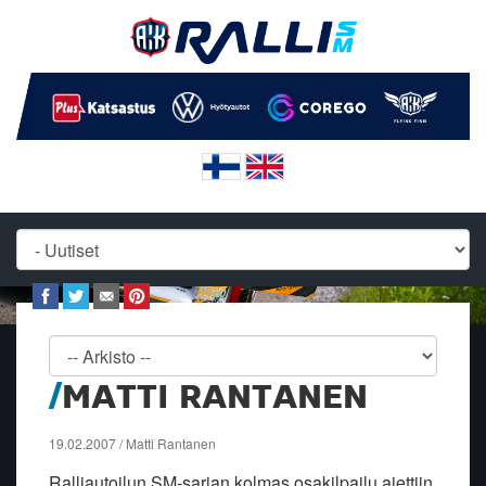
MATTI RANTANEN
19.02.2007 / Matti Rantanen
Ralliautoilun SM-sarjan kolmas osakilpailu ajettiin