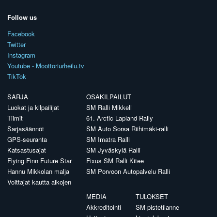
Follow us
Facebook
Twitter
Instagram
Youtube - Moottoriurheilu.tv
TikTok
SARJA
OSAKILPAILUT
Luokat ja kilpailijat
SM Ralli Mikkeli
Tiimit
61. Arctic Lapland Rally
Sarjasäännöt
SM Auto Sorsa Riihimäki-ralli
GPS-seuranta
SM Imatra Ralli
Katsastusajat
SM Jyväskylä Ralli
Flying Finn Future Star
Fixus SM Ralli Kitee
Hannu Mikkolan malja
SM Porvoon Autopalvelu Ralli
Voittajat kautta aikojen
MEDIA
TULOKSET
Akkreditointi
SM-pistetilanne